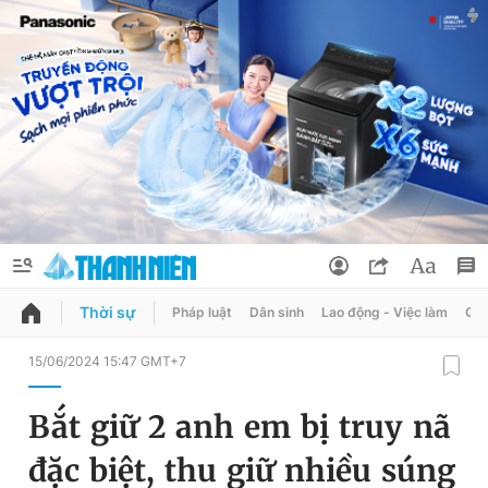
Thời sự
Pháp luật
Dân sinh
Lao động - Việc làm
Quy
QUẢNG CÁO
ĐẶT BÁO
15/06/2024 15:47 GMT+7
Thông tin tài khoản
Bắt giữ 2 anh em bị truy nã
Đổi mật khẩu
Chuyên mục
đặc biệt, thu giữ nhiều súng
Tin đã lưu