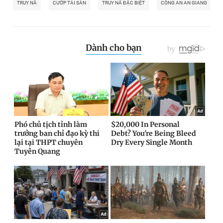
TRUY NÃ
CƯỚP TÀI SẢN
TRUY NÃ ĐẶC BIỆT
CÔNG AN AN GIANG