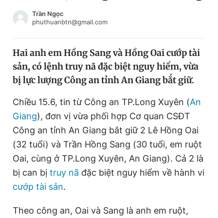
Chuyên mục khác
Trần Ngọc
Tin đã xem
phuthuanbtn@gmail.com
Chào ngày mới
Tin 24h
Đăng xuất
Hai anh em Hồng Sang và Hồng Oai cướp tài
Tin thị trường
Tin 360
sản, có lệnh truy nã đặc biệt nguy hiểm, vừa
bị lực lượng Công an tỉnh An Giang bắt giữ.
Video
Magazine
Chiều 15.6, tin từ Công an TP.Long Xuyên (
An
Giang
), đơn vị vừa phối hợp Cơ quan CSĐT
Sản phẩm khác
Công an tỉnh An Giang bắt giữ 2 Lê Hồng Oai
(32 tuổi) và Trần Hồng Sang (30 tuổi, em ruột
Tiện ích
Bạn cần biết
Oai, cùng ở TP.Long Xuyên, An Giang). Cả 2 là
bị can bị
truy nã
đặc biệt nguy hiểm về hành vi
Thông tin tòa soạn
Liên hệ quảng cáo
cướp tài sản
.
Theo công an, Oai và Sang là anh em ruột,