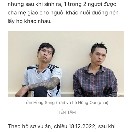
nhưng sau khi sinh ra, 1 trong 2 người được
cha mẹ giao cho người khác nuôi dưỡng nên
lấy họ khác nhau.
Đọc Thanh Niên trên điện thoại
Theo dõi báo trên
Hotline
Liên hệ quảng cáo
0906 645 777
0908 780 404
Đặt báo
Quảng cáo
RSS
Tòa soạn
Chính sách bảo
Trần Hồng Sang (trái) và Lê Hồng Oai (phải)
Tổng biên tập: Nguyễn Ngọc Toàn
Phó tổng biên tập thường trực: Hải Thành
TIẾN TẦM
Phó tổng biên tập: Lâm Hiếu Dũng
Phó tổng biên tập: Trần Việt Hưng
Theo hồ sơ vụ án, chiều 18.12.2022, sau khi
Tổng thư ký tòa soạn: Đức Trung