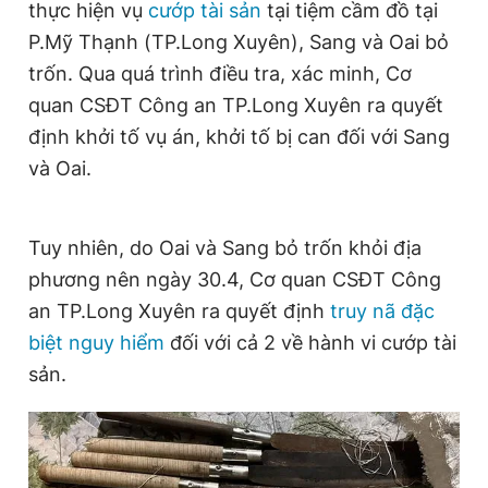
thực hiện vụ
cướp tài sản
tại tiệm cầm đồ tại
Giấy phép xuất bản số 110/GP - BTTTT cấp ngày 24.3.2020
P.Mỹ Thạnh (TP.Long Xuyên), Sang và Oai bỏ
© 2003-2026 Bản quyền thuộc về Báo Thanh Niên. Cấm sao
chép dưới mọi hình thức nếu không có sự chấp thuận bằng văn
trốn. Qua quá trình điều tra, xác minh, Cơ
bản. Phát triển bởi ePi Technologies, JSC.
quan CSĐT Công an TP.Long Xuyên ra quyết
định khởi tố vụ án, khởi tố bị can đối với Sang
và Oai.
Tuy nhiên, do Oai và Sang bỏ trốn khỏi địa
phương nên ngày 30.4, Cơ quan CSĐT Công
an TP.Long Xuyên ra quyết định
truy nã đặc
biệt nguy hiểm
đối với cả 2 về hành vi cướp tài
sản.