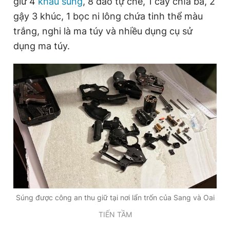
giữ 4
khẩu súng
, 8 dao tự chế, 1 cây chĩa ba, 2
gậy 3 khúc, 1 bọc ni lông chứa tinh thể màu
trắng, nghi là ma túy và nhiều dụng cụ sử
dụng ma túy.
Súng được công an thu giữ tại nơi lẩn trốn của Sang và Oai
TIẾN TẦM