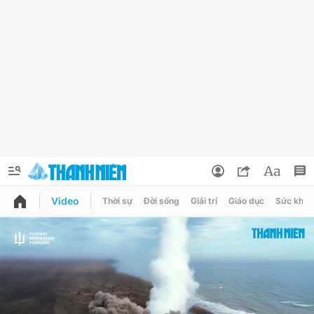
Video
Thời sự
Đời sống
Giải trí
Giáo dục
Sức khỏe
QUẢNG CÁO
ĐẶT BÁO
Thông tin tài khoản
Đổi mật khẩu
Chuyên mục
Tin đã lưu