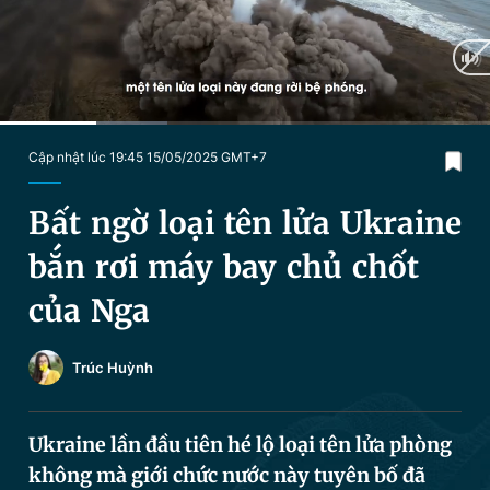
Chuyên mục khác
Tin đã xem
Chào ngày mới
Tin 24h
Đăng xuất
Tin thị trường
Tin 360
Current
0:28
/
Duration
2:23
Cập nhật lúc 19:45 15/05/2025 GMT+7
Time
Video
Magazine
Bất ngờ loại tên lửa Ukraine
bắn rơi máy bay chủ chốt
Sản phẩm khác
của Nga
Tiện ích
Bạn cần biết
Trúc Huỳnh
Thông tin tòa soạn
Liên hệ quảng cáo
Ukraine lần đầu tiên hé lộ loại tên lửa phòng
không mà giới chức nước này tuyên bố đã