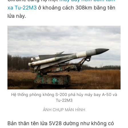
Giấy phép xuất bản số 110/GP - BTTTT cấp ngày 24.3.2020
xa Tu-22M3
ở khoảng cách 308km bằng tên
© 2003-2026 Bản quyền thuộc về Báo Thanh Niên. Cấm sao
lửa này.
chép dưới mọi hình thức nếu không có sự chấp thuận bằng văn
bản. Phát triển bởi ePi Technologies, JSC.
Hệ thống phòng không S-200 phá hủy máy bay A-50 và
Tu-22M3
ẢNH CHỤP MÀN HÌNH
Bản thân tên lửa 5V28 dường như không có