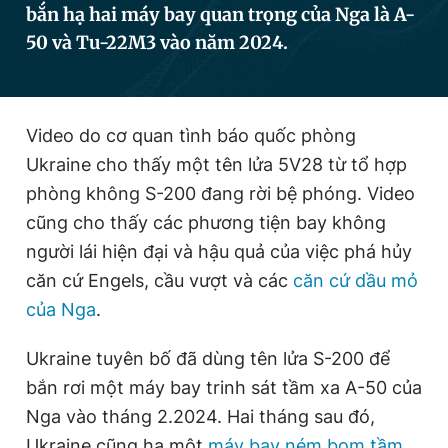
bắn hạ hai máy bay quan trọng của Nga là A-
50 và Tu-22M3 vào năm 2024.
Đọc Thanh Niên trên điện thoại
Video do cơ quan tình báo quốc phòng
Ukraine cho thấy một tên lửa 5V28 từ tổ hợp
Theo dõi báo trên
phòng không S-200 đang rời bệ phóng. Video
cũng cho thấy các phương tiện bay không
người lái hiện đại và hậu quả của việc phá hủy
Hotline
Liên hệ quảng cáo
0906 645 777
0908 780 404
căn cứ Engels, cầu vượt và các
căn cứ dầu mỏ
của Nga
.
Đặt báo
Quảng cáo
RSS
Tòa soạn
Chính sách bảo
Ukraine tuyên bố đã dùng tên lửa S-200 để
Tổng biên tập: Nguyễn Ngọc Toàn
Phó tổng biên tập thường trực: Hải Thành
bắn rơi một máy bay trinh sát tầm xa A-50 của
Phó tổng biên tập: Lâm Hiếu Dũng
Nga vào tháng 2.2024. Hai tháng sau đó,
Phó tổng biên tập: Trần Việt Hưng
Tổng thư ký tòa soạn: Đức Trung
Ukraine cũng hạ một
máy bay ném bom tầm