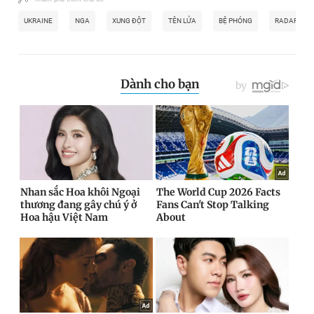
UKRAINE
NGA
XUNG ĐỘT
TÊN LỬA
BỆ PHÓNG
RADAR