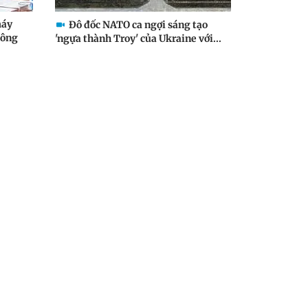
máy
Đô đốc NATO ca ngợi sáng tạo
hông
'ngựa thành Troy' của Ukraine với...