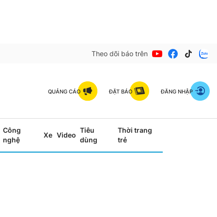
Theo dõi báo trên
QUẢNG CÁO
ĐẶT BÁO
ĐĂNG NHẬP
Công
Tiêu
Thời trang
Xe
Video
nghệ
dùng
trẻ