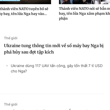
Thành viên NATO nói sẽ bắn 
 thành viên NATO tuyên bố sẽ
bay, tên lửa Nga xâm phạm k
 bay, tên lửa Nga bay vào...
phận
Thế giới
Ukraine tung thông tin mới về số máy bay Nga bị
phá hủy sau đợt tập kích
Ukraine dùng 117 UAV tấn công, gây tổn thất 7 tỉ USD
cho Nga?
Thế giới