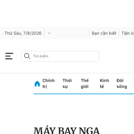
Thứ Sáu, 7/8/2026
Bạn cần biết
Tiện í
Chính
Thời
Thế
Kinh
Đời
trị
sự
giới
tế
sống
MÁY BAY NGA