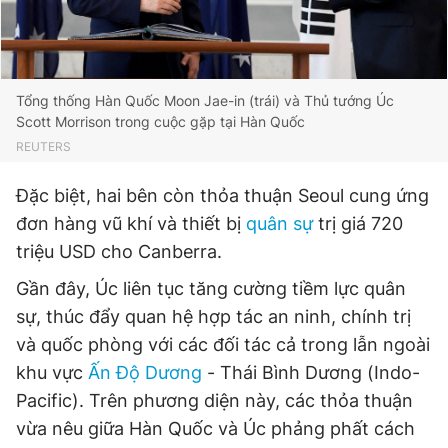
Đọc Thanh Niên trên điện thoại
Tổng thống Hàn Quốc Moon Jae-in (trái) và Thủ tướng Úc
Scott Morrison trong cuộc gặp tại Hàn Quốc
REUTERS
Theo dõi báo trên
Đặc biệt, hai bên còn thỏa thuận Seoul cung ứng
đơn hàng vũ khí và thiết bị
quân sự
trị giá 720
triệu USD cho Canberra.
Hotline
Liên hệ quảng cáo
0906 645 777
0908 780 404
Gần đây, Úc liên tục tăng cường tiềm lực quân
sự, thúc đẩy quan hệ hợp tác an ninh, chính trị
Đặt báo
Quảng cáo
RSS
Tòa soạn
Chính sách bảo
và quốc phòng với các đối tác cả trong lẫn ngoài
Tổng biên tập: Nguyễn Ngọc Toàn
khu vực
Ấn Độ Dương
- Thái Bình Dương (Indo-
Phó tổng biên tập thường trực: Hải Thành
Phó tổng biên tập: Lâm Hiếu Dũng
Pacific). Trên phương diện này, các thỏa thuận
Phó tổng biên tập: Trần Việt Hưng
vừa nêu giữa Hàn Quốc và Úc phảng phất cách
Tổng thư ký tòa soạn: Đức Trung