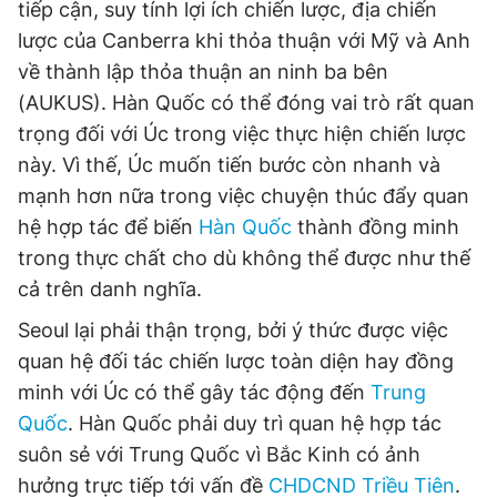
tiếp cận, suy tính lợi ích chiến lược, địa chiến
Giấy phép xuất bản số 110/GP - BTTTT cấp ngày 24.3.2020
lược của Canberra khi thỏa thuận với Mỹ và Anh
© 2003-2026 Bản quyền thuộc về Báo Thanh Niên. Cấm sao
chép dưới mọi hình thức nếu không có sự chấp thuận bằng văn
về thành lập thỏa thuận an ninh ba bên
bản. Phát triển bởi ePi Technologies, JSC.
(AUKUS). Hàn Quốc có thể đóng vai trò rất quan
trọng đối với Úc trong việc thực hiện chiến lược
này. Vì thế, Úc muốn tiến bước còn nhanh và
mạnh hơn nữa trong việc chuyện thúc đẩy quan
hệ hợp tác để biến
Hàn Quốc
thành đồng minh
trong thực chất cho dù không thể được như thế
cả trên danh nghĩa.
Seoul lại phải thận trọng, bởi ý thức được việc
quan hệ đối tác chiến lược toàn diện hay đồng
minh với Úc có thể gây tác động đến
Trung
Quốc
. Hàn Quốc phải duy trì quan hệ hợp tác
suôn sẻ với Trung Quốc vì Bắc Kinh có ảnh
hưởng trực tiếp tới vấn đề
CHDCND Triều Tiên
.