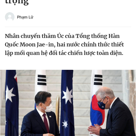
trọng
Chuyên mục khác
Tin đã xem
Phạm Lữ
Chào ngày mới
Tin 24h
Đăng xuất
Nhân chuyến thăm Úc của Tổng thống Hàn
Tin thị trường
Tin 360
Quốc Moon Jae-in, hai nước chính thức thiết
lập mối quan hệ đối tác chiến lược toàn diện.
Video
Magazine
Sản phẩm khác
Tiện ích
Bạn cần biết
Thông tin tòa soạn
Liên hệ quảng cáo