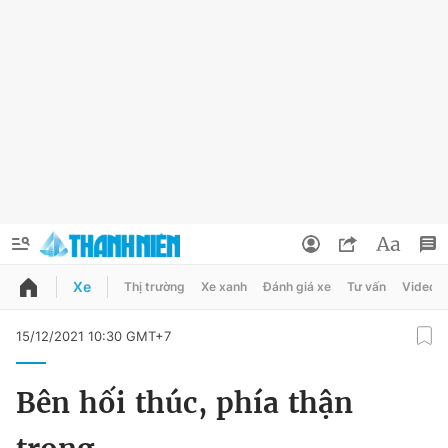
Xe
Thị trường
Xe xanh
Đánh giá xe
Tư vấn
Video
QUẢNG CÁO
ĐẶT BÁO
15/12/2021 10:30 GMT+7
Thông tin tài khoản
Bên hối thúc, phía thận
Đổi mật khẩu
Chuyên mục
Tin đã lưu