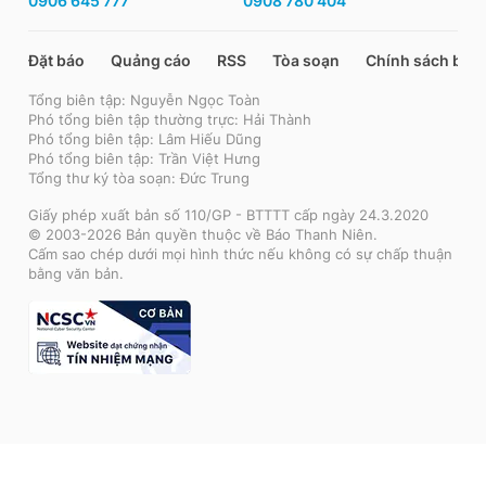
0906 645 777
0908 780 404
Đặt báo
Quảng cáo
RSS
Tòa soạn
Chính sách bảo
Tổng biên tập: Nguyễn Ngọc Toàn
Phó tổng biên tập thường trực: Hải Thành
Phó tổng biên tập: Lâm Hiếu Dũng
Phó tổng biên tập: Trần Việt Hưng
Tổng thư ký tòa soạn: Đức Trung
Giấy phép xuất bản số 110/GP - BTTTT cấp ngày 24.3.2020
© 2003-2026 Bản quyền thuộc về Báo Thanh Niên.
Cấm sao chép dưới mọi hình thức nếu không có sự chấp thuận
bằng văn bản.