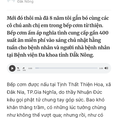
Đắk Nông
Chuyên mục khác
Tin đã xem
Mới đó thôi mà đã 8 năm tôi gắn bó cùng các
Chào ngày mới
Tin 24h
cô chú anh chị em trong bếp cơm từ thiện.
Đăng xuất
Bếp cơm ấm áp nghĩa tình cung cấp gần 400
Tin thị trường
Tin 360
suất ăn miễn phí vào sáng chủ nhật hằng
tuần cho bệnh nhân và người nhà bệnh nhân
Video
Magazine
tại Bệnh viện Đa khoa tỉnh Đắk Nông.
0:00
3:39
Sản phẩm khác
10s
10s
Tiện ích
Bạn cần biết
Bếp cơm được nấu tại Tịnh Thất Thiện Hoa, xã
Đắk Nia, TP.Gia Nghĩa, do thầy Nhuận Đức
Thông tin tòa soạn
Liên hệ quảng cáo
kêu gọi phật tử chung tay góp sức. Bao khó
khăn thăng trầm, có những lúc tưởng chừng
như không thể vượt qua; nhưng rồi, như có