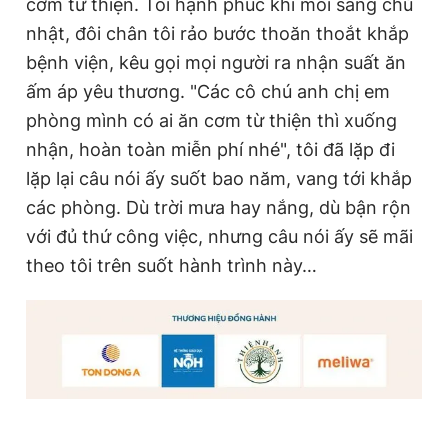
cơm từ thiện. Tôi hạnh phúc khi mỗi sáng chủ
nhật, đôi chân tôi rảo bước thoăn thoắt khắp
bệnh viện, kêu gọi mọi người ra nhận suất ăn
ấm áp yêu thương. "Các cô chú anh chị em
phòng mình có ai ăn cơm từ thiện thì xuống
nhận, hoàn toàn miễn phí nhé", tôi đã lặp đi
lặp lại câu nói ấy suốt bao năm, vang tới khắp
các phòng. Dù trời mưa hay nắng, dù bận rộn
với đủ thứ công việc, nhưng câu nói ấy sẽ mãi
theo tôi trên suốt hành trình này…