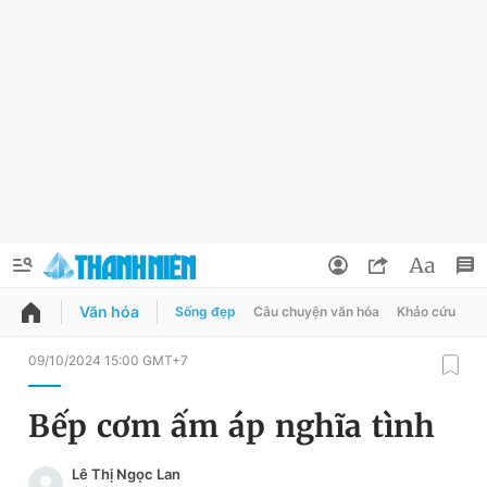
Văn hóa
Sống đẹp
Câu chuyện văn hóa
Khảo cứu
X
QUẢNG CÁO
ĐẶT BÁO
09/10/2024 15:00 GMT+7
Thông tin tài khoản
Bếp cơm ấm áp nghĩa tình
Đổi mật khẩu
Chuyên mục
Lê Thị Ngọc Lan
Tin đã lưu