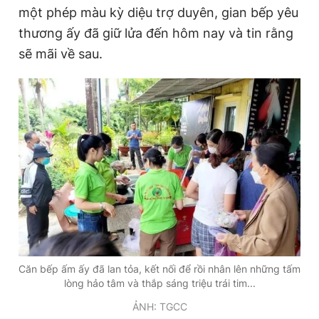
một phép màu kỳ diệu trợ duyên, gian bếp yêu
thương ấy đã giữ lửa đến hôm nay và tin rằng
Đọc Thanh Niên trên điện thoại
sẽ mãi về sau.
Theo dõi báo trên
Hotline
Liên hệ quảng cáo
0906 645 777
0908 780 404
Đặt báo
Quảng cáo
RSS
Tòa soạn
Chính sách bảo
Tổng biên tập: Nguyễn Ngọc Toàn
Căn bếp ấm ấy đã lan tỏa, kết nối để rồi nhân lên những tấm
Phó tổng biên tập thường trực: Hải Thành
lòng hảo tâm và thắp sáng triệu trái tim...
Phó tổng biên tập: Lâm Hiếu Dũng
Phó tổng biên tập: Trần Việt Hưng
ẢNH: TGCC
Tổng thư ký tòa soạn: Đức Trung