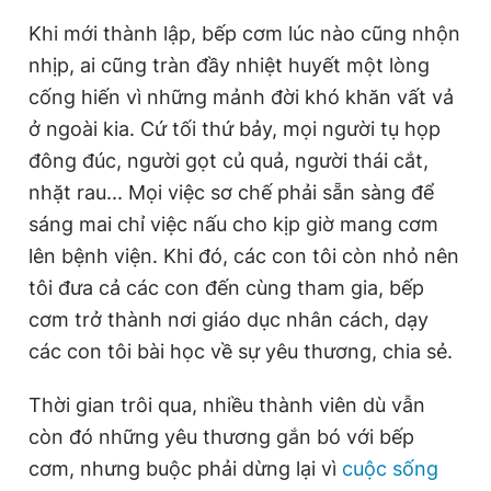
Giấy phép xuất bản số 110/GP - BTTTT cấp ngày 24.3.2020
Khi mới thành lập, bếp cơm lúc nào cũng nhộn
© 2003-2026 Bản quyền thuộc về Báo Thanh Niên. Cấm sao
chép dưới mọi hình thức nếu không có sự chấp thuận bằng văn
nhịp, ai cũng tràn đầy nhiệt huyết một lòng
bản. Phát triển bởi ePi Technologies, JSC.
cống hiến vì những mảnh đời khó khăn vất vả
ở ngoài kia. Cứ tối thứ bảy, mọi người tụ họp
đông đúc, người gọt củ quả, người thái cắt,
nhặt rau... Mọi việc sơ chế phải sẵn sàng để
sáng mai chỉ việc nấu cho kịp giờ mang cơm
lên bệnh viện. Khi đó, các con tôi còn nhỏ nên
tôi đưa cả các con đến cùng tham gia, bếp
cơm trở thành nơi giáo dục nhân cách, dạy
các con tôi bài học về sự yêu thương, chia sẻ.
Thời gian trôi qua, nhiều thành viên dù vẫn
còn đó những yêu thương gắn bó với bếp
cơm, nhưng buộc phải dừng lại vì
cuộc sống