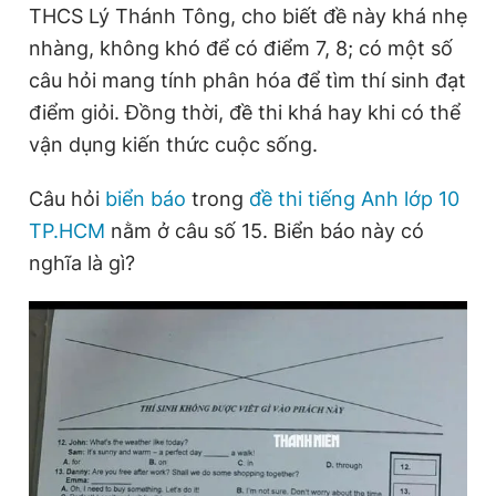
THCS Lý Thánh Tông, cho biết đề này khá nhẹ
Giấy phép xuất bản số 110/GP - BTTTT cấp ngày 24.3.2020
© 2003-2026 Bản quyền thuộc về Báo Thanh Niên. Cấm sao
nhàng, không khó để có điểm 7, 8; có một số
chép dưới mọi hình thức nếu không có sự chấp thuận bằng văn
câu hỏi mang tính phân hóa để tìm thí sinh đạt
bản. Phát triển bởi ePi Technologies, JSC.
điểm giỏi. Đồng thời, đề thi khá hay khi có thể
vận dụng kiến thức cuộc sống.
Câu hỏi
biển báo
trong
đề thi tiếng Anh lớp 10
TP.HCM
nằm ở câu số 15. Biển báo này có
nghĩa là gì?