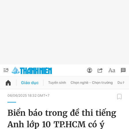
Giáo dục
Tuyển sinh
Chọn nghề - Chọn trường
Du học
QUẢNG CÁO
ĐẶT BÁO
06/06/2025 18:32 GMT+7
Thông tin tài khoản
Biển báo trong đề thi tiếng
Đổi mật khẩu
Chuyên mục
Anh lớp 10 TP.HCM có ý
Tin đã lưu