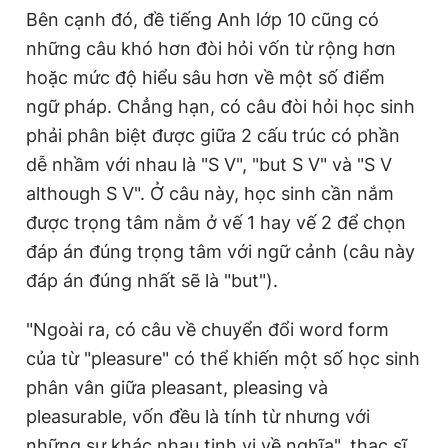
Bên cạnh đó, đề tiếng Anh lớp 10 cũng có
những câu khó hơn đòi hỏi vốn từ rộng hơn
hoặc mức độ hiểu sâu hơn về một số điểm
ngữ pháp. Chẳng hạn, có câu đòi hỏi học sinh
phải phân biệt được giữa 2 cấu trúc có phần
dễ nhầm với nhau là "S V", "but S V" và "S V
although S V". Ở câu này, học sinh cần nắm
được trọng tâm nằm ở vế 1 hay vế 2 để chọn
đáp án đúng trọng tâm với ngữ cảnh (câu này
đáp án đúng nhất sẽ là "but").
"Ngoài ra, có câu về chuyển đổi word form
của từ "pleasure" có thể khiến một số học sinh
phân vân giữa pleasant, pleasing và
pleasurable, vốn đều là tính từ nhưng với
những sự khác nhau tinh vi về nghĩa", thạc sĩ