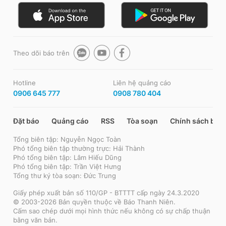
Theo dõi báo trên
Hotline
Liên hệ quảng cáo
0906 645 777
0908 780 404
Đặt báo
Quảng cáo
RSS
Tòa soạn
Chính sách bảo
Tổng biên tập: Nguyễn Ngọc Toàn
Phó tổng biên tập thường trực: Hải Thành
Phó tổng biên tập: Lâm Hiếu Dũng
Phó tổng biên tập: Trần Việt Hưng
Tổng thư ký tòa soạn: Đức Trung
Giấy phép xuất bản số 110/GP - BTTTT cấp ngày 24.3.2020
© 2003-2026 Bản quyền thuộc về Báo Thanh Niên.
Cấm sao chép dưới mọi hình thức nếu không có sự chấp thuận
bằng văn bản.