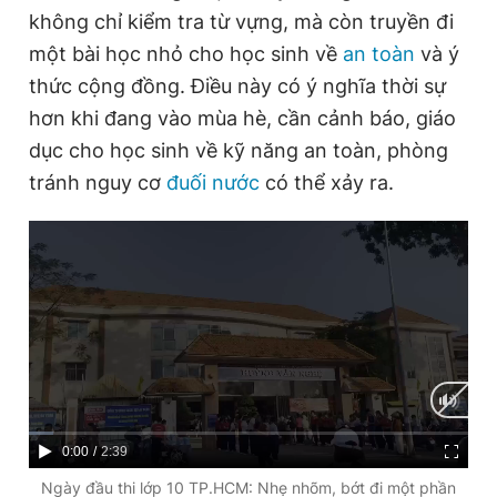
không chỉ kiểm tra từ vựng, mà còn truyền đi
một bài học nhỏ cho học sinh về
an toàn
và ý
thức cộng đồng. Điều này có ý nghĩa thời sự
hơn khi đang vào mùa hè, cần cảnh báo, giáo
dục cho học sinh về kỹ năng an toàn, phòng
tránh nguy cơ
đuối nước
có thể xảy ra.
C
0:00
/
D
2:39
u
u
Ngày đầu thi lớp 10 TP.HCM: Nhẹ nhõm, bớt đi một phần