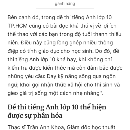
gánh nặng
r
r
r
a
Bên cạnh đó, trong đề thi tiếng Anh lớp 10
e
t
TP.HCM cũng có bài đọc khá thú vị về lợi ích
n
i
thể thao với các bạn trong độ tuổi thanh thiếu
t
o
niên. Điều này cũng lồng ghép nhiều thông
T
n
điệp có tính giáo dục cho học sinh. Do đó, đề
i
thi tiếng Anh lớp 10 khá hay, khi không chỉ
m
kiểm tra được kiến thức mà còn đảm bảo được
những yêu cầu: Dạy kỹ năng sống qua ngôn
e
ngữ; khơi gợi nhận thức xã hội cho thí sinh và
gieo giá trị sống một cách nhẹ nhàng''.
Đề thi tiếng Anh lớp 10 thể hiện
được sự phân hóa
Thạc sĩ Trần Anh Khoa, Giám đốc học thuật