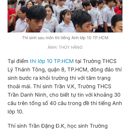
Đọc Thanh Niên trên điện thoại
Thí sinh sau môn thi tiếng Anh lớp 10 TP.HCM
ẢNH: THÚY HẰNG
Theo dõi báo trên
Tại điểm
thi lớp 10 TP.HCM
tại Trường THCS
Lý Thánh Tông, quận 8, TP.HCM, đông đảo thí
Hotline
Liên hệ quảng cáo
sinh bước ra khỏi trường thi với tâm trạng
0906 645 777
0908 780 404
thoải mái. Thí sinh Trần V.K, Trường THCS
Trần Danh Ninh, cho biết tự tin với khoảng 30
Đặt báo
Quảng cáo
RSS
Tòa soạn
Chính sách bảo
câu trên tổng số 40 câu trong đề thi tiếng Anh
Tổng biên tập: Nguyễn Ngọc Toàn
Phó tổng biên tập thường trực: Hải Thành
lớp 10.
Phó tổng biên tập: Lâm Hiếu Dũng
Phó tổng biên tập: Trần Việt Hưng
Thí sinh Trần Đặng Đ.K, học sinh Trường
Tổng thư ký tòa soạn: Đức Trung