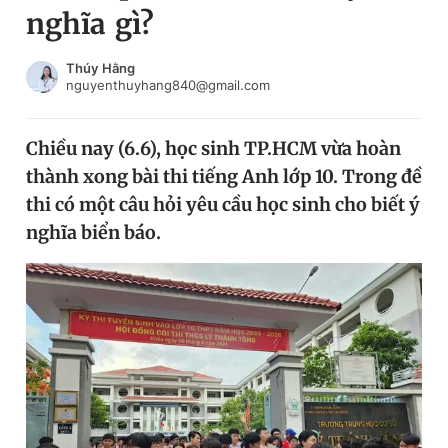
nghĩa gì?
Chuyên mục khác
Tin đã xem
Chào ngày mới
Tin 24h
Thúy Hằng
nguyenthuyhang840@gmail.com
Đăng xuất
Tin thị trường
Tin 360
Chiều nay (6.6), học sinh TP.HCM vừa hoàn
thành xong bài thi tiếng Anh lớp 10. Trong đề
Video
Magazine
thi có một câu hỏi yêu cầu học sinh cho biết ý
nghĩa biển báo.
Sản phẩm khác
Tiện ích
Bạn cần biết
Thông tin tòa soạn
Liên hệ quảng cáo