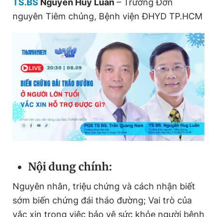
TS.BS
Nguyễn Huy Luân
– Trưởng Đơn
Giấy phép xuất bản số 110/GP - BTTTT cấp ngày 24.3.2020
nguyên Tiêm chủng, Bệnh viện ĐHYD TP.HCM
© 2003-2026 Bản quyền thuộc về Báo Thanh Niên. Cấm sao
chép dưới mọi hình thức nếu không có sự chấp thuận bằng văn
bản. Phát triển bởi ePi Technologies, JSC.
Nội dung chính:
Nguyên nhân, triệu chứng và cách nhận biết
sớm biến chứng đái tháo đường; Vai trò của
vắc xin trong việc bảo vệ sức khỏe người bệnh