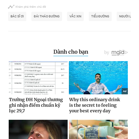
Khám phá thêm chủ đề
BÁC SĨ ƠI
ĐÁI THÁO ĐƯỜNG
VẮC XIN
TIỂU ĐƯỜNG
NGƯỜI LỚN T