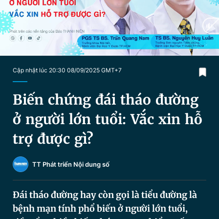
Chuyên mục khác
Tin đã xem
Chào ngày mới
Tin 24h
Đăng xuất
Tin thị trường
Tin 360
Current
0:05
/
Duration
46:11
Cập nhật lúc 20:30 08/09/2025 GMT+7
Time
Video
Magazine
Biến chứng đái tháo đường
ở người lớn tuổi: Vắc xin hỗ
Sản phẩm khác
trợ được gì?
Tiện ích
Bạn cần biết
TT Phát triển Nội dung số
Thông tin tòa soạn
Liên hệ quảng cáo
Đái tháo đường hay còn gọi là tiểu đường là
bệnh mạn tính phổ biến ở người lớn tuổi,