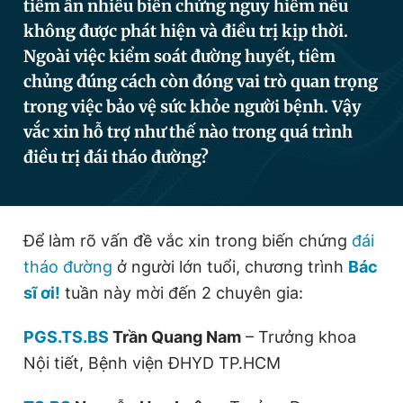
tiềm ẩn nhiều biến chứng nguy hiểm nếu
không được phát hiện và điều trị kịp thời.
Ngoài việc kiểm soát đường huyết, tiêm
Đọc Thanh Niên trên điện thoại
chủng đúng cách còn đóng vai trò quan trọng
trong việc bảo vệ sức khỏe người bệnh. Vậy
vắc xin hỗ trợ như thế nào trong quá trình
điều trị đái tháo đường?
Theo dõi báo trên
Hotline
Liên hệ quảng cáo
Để làm rõ vấn đề vắc xin trong biến chứng
đái
0906 645 777
0908 780 404
tháo đường
ở người lớn tuổi, chương trình
Bác
sĩ ơi!
tuần này mời đến 2 chuyên gia:
Đặt báo
Quảng cáo
RSS
Tòa soạn
Chính sách bảo
Tổng biên tập: Nguyễn Ngọc Toàn
PGS.TS.BS
Trần Quang Nam
– Trưởng khoa
Phó tổng biên tập thường trực: Hải Thành
Phó tổng biên tập: Lâm Hiếu Dũng
Nội tiết, Bệnh viện ĐHYD TP.HCM
Phó tổng biên tập: Trần Việt Hưng
Tổng thư ký tòa soạn: Đức Trung