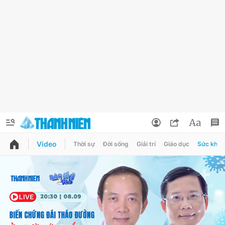
Video
Thời sự
Đời sống
Giải trí
Giáo dục
Sức khỏe
QUẢNG CÁO
ĐẶT BÁO
Thông tin tài khoản
Đổi mật khẩu
Chuyên mục
Tin đã lưu