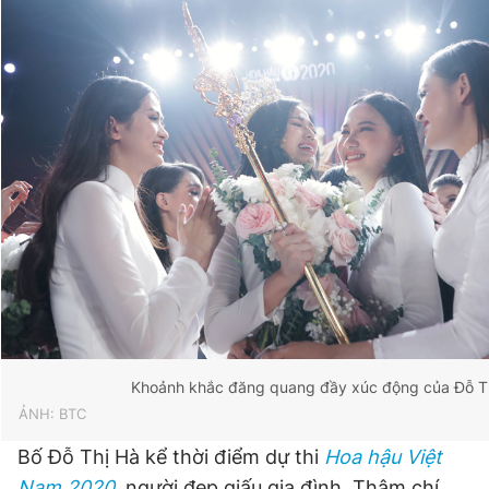
Giấy phép xuất bản số 110/GP - BTTTT cấp ngày 24.3.2020
© 2003-2026 Bản quyền thuộc về Báo Thanh Niên. Cấm sao
chép dưới mọi hình thức nếu không có sự chấp thuận bằng văn
bản. Phát triển bởi ePi Technologies, JSC.
Khoảnh khắc đăng quang đầy xúc động của Đỗ T
ẢNH: BTC
Bố Đỗ Thị Hà kể thời điểm dự thi
Hoa hậu Việt
Nam 2020
,
người đẹp giấu gia đình. Thậm chí,