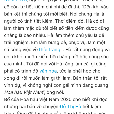
cô còn tự tiết kiệm chi phí để đi thi. “Đến khi vào
bán kết thì chúng tôi mới biết. Nói chung Hà là
người có tính tiết kiệm. Thời điểm đó, Hà có đi
làm thêm mặc dù tôi biết số tiền kiếm được cũng
chẳng là bao nhiêu. Hà làm thêm chủ yếu là để
trải nghiệm. Em làm bưng bê, phục vụ, làm một
số công việc về
thời trang
... Hà rất năng động và
chịu khó, muốn kiếm tiền bằng mồ hôi, công sức
của mình. Tôi đã nói với Hà rằng làm cái gì cũng
phải có trình độ
văn hóa
, tức là phải học cho
xong đi rồi muốn làm gì thì làm. Bản thân tôi rất
vinh dự, vì không nghĩ con gái mình đăng quang
Hoa hậu Việt Nam
”, ông nói.
Bố của Hoa hậu Việt Nam 2020 cho biết khi đọc
những bài báo về chuyện
Đỗ Thị Hà
tiết kiệm
từng đồng để thi nhan sắc, ông không khỏi xúc