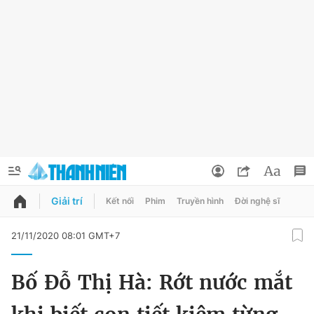
Giải trí
Kết nối
Phim
Truyền hình
Đời nghệ sĩ
QUẢNG CÁO
ĐẶT BÁO
21/11/2020 08:01 GMT+7
Thông tin tài khoản
Bố Đỗ Thị Hà: Rớt nước mắt
Đổi mật khẩu
Chuyên mục
Tin đã lưu