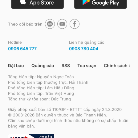
Theo dõi báo trên
Hotline
Liên hệ quảng cáo
0906 645 777
0908 780 404
Đặt báo
Quảng cáo
RSS
Tòa soạn
Chính sách bảo
Tổng biên tập: Nguyễn Ngọc Toàn
Phó tổng biên tập thường trực: Hải Thành
Phó tổng biên tập: Lâm Hiếu Dũng
Phó tổng biên tập: Trần Việt Hưng
Tổng thư ký tòa soạn: Đức Trung
Giấy phép xuất bản số 110/GP - BTTTT cấp ngày 24.3.2020
© 2003-2026 Bản quyền thuộc về Báo Thanh Niên.
Cấm sao chép dưới mọi hình thức nếu không có sự chấp thuận
bằng văn bản.