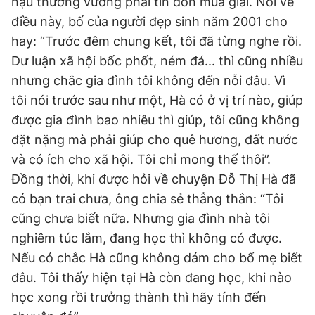
hậu thường vướng phải tin đồn mua giải. Nói về
điều này, bố của người đẹp sinh năm 2001 cho
hay: “Trước đêm chung kết, tôi đã từng nghe rồi.
Dư luận xã hội bốc phốt, ném đá... thì cũng nhiều
nhưng chắc gia đình tôi không đến nỗi đâu. Vì
tôi nói trước sau như một, Hà có ở vị trí nào, giúp
được gia đình bao nhiêu thì giúp, tôi cũng không
đặt nặng mà phải giúp cho quê hương, đất nước
và có ích cho xã hội. Tôi chỉ mong thế thôi”.
Đồng thời, khi được hỏi về chuyện Đỗ Thị Hà đã
có bạn trai chưa, ông chia sẻ thẳng thắn: “Tôi
cũng chưa biết nữa. Nhưng gia đình nhà tôi
nghiêm túc lắm, đang học thì không có được.
Nếu có chắc Hà cũng không dám cho bố mẹ biết
đâu. Tôi thấy hiện tại Hà còn đang học, khi nào
học xong rồi trưởng thành thì hãy tính đến