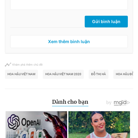
Gửi bình luận
Xem thêm bình luận
Khám phá thêm chủ đề
HOA HẬU VIỆT NAM
HOA HẬU VIỆT NAM 2020
ĐỖ THỊ HÀ
HOA HẬU ĐỖ TH