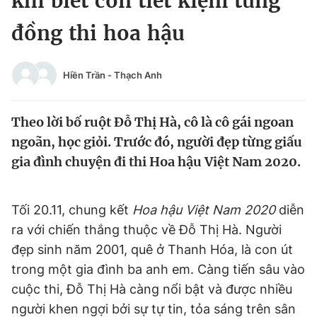
khi biết con tiết kiệm từng
Chuyên mục khác
đồng thi hoa hậu
Tin đã xem
Chào ngày mới
Tin 24h
Đăng xuất
Hiền Trần
-
Thạch Anh
Tin thị trường
Tin 360
Theo lời bố ruột Đỗ Thị Hà, cô là cô gái ngoan
Video
Magazine
ngoãn, học giỏi. Trước đó, người đẹp từng giấu
gia đình chuyện đi thi Hoa hậu Việt Nam 2020.
Sản phẩm khác
Tối 20.11, chung kết
Hoa hậu Việt Nam 2020
diễn
Tiện ích
Bạn cần biết
ra với chiến thắng thuộc về Đỗ Thị Hà. Người
đẹp sinh năm 2001, quê ở Thanh Hóa, là con út
Thông tin tòa soạn
Liên hệ quảng cáo
trong một gia đình ba anh em. Càng tiến sâu vào
cuộc thi, Đỗ Thị Hà càng nổi bật và được nhiều
người khen ngợi bởi sự tự tin, tỏa sáng trên sân