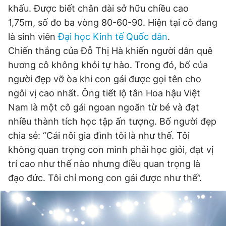
khấu. Được biết chân dài sở hữu chiều cao
1,75m, số đo ba vòng 80-60-90. Hiện tại cô đang
Đọc Thanh Niên trên điện thoại
là sinh viên
Đại học Kinh tế Quốc dân
.
Chiến thắng của Đỗ Thị Hà khiến người dân quê
hương cô không khỏi tự hào. Trong đó, bố của
người đẹp vỡ òa khi con gái được gọi tên cho
ngôi vị cao nhất. Ông tiết lộ tân Hoa hậu Việt
Theo dõi báo trên
Nam là một cô gái ngoan ngoãn từ bé và đạt
nhiều thành tích học tập ấn tượng. Bố người đẹp
Hotline
Liên hệ quảng cáo
chia sẻ: “Cái nôi gia đình tôi là như thế. Tôi
0906 645 777
0908 780 404
không quan trọng con mình phải học giỏi, đạt vị
trí cao như thế nào nhưng điều quan trọng là
Đặt báo
Quảng cáo
RSS
Tòa soạn
Chính sách bảo
đạo đức. Tôi chỉ mong con gái được như thế”.
Tổng biên tập: Nguyễn Ngọc Toàn
Phó tổng biên tập thường trực: Hải Thành
Phó tổng biên tập: Lâm Hiếu Dũng
Phó tổng biên tập: Trần Việt Hưng
Tổng thư ký tòa soạn: Đức Trung