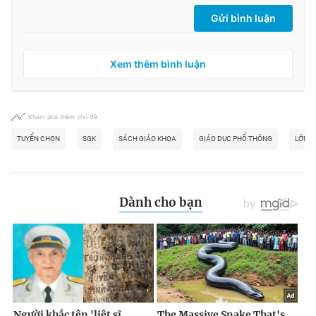
Gửi bình luận
Xem thêm bình luận
Khám phá thêm chủ đề
TUYỂN CHỌN
SGK
SÁCH GIÁO KHOA
GIÁO DỤC PHỔ THÔNG
LỚP 1