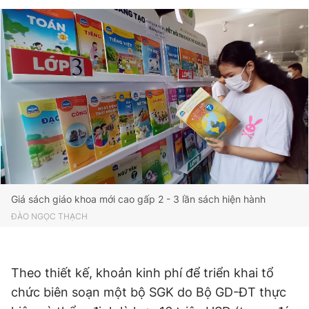
Giấy phép xuất bản số 110/GP - BTTTT cấp ngày 24.3.2020
© 2003-2026 Bản quyền thuộc về Báo Thanh Niên. Cấm sao
chép dưới mọi hình thức nếu không có sự chấp thuận bằng văn
bản. Phát triển bởi ePi Technologies, JSC.
Giá sách giáo khoa mới cao gấp 2 - 3 lần sách hiện hành
ĐÀO NGỌC THẠCH
Theo thiết kế, khoản kinh phí để triển khai tổ
chức biên soạn một bộ SGK do Bộ GD-ĐT thực