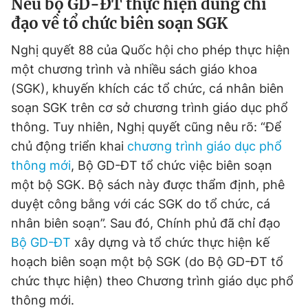
Nếu bộ GD-ĐT thực hiện đúng chỉ
đạo về tổ chức biên soạn SGK
Đọc Thanh Niên trên điện thoại
Nghị quyết 88 của Quốc hội cho phép thực hiện
một chương trình và nhiều sách giáo khoa
(SGK), khuyến khích các tổ chức, cá nhân biên
soạn SGK trên cơ sở chương trình giáo dục phổ
thông. Tuy nhiên, Nghị quyết cũng nêu rõ: “Để
Theo dõi báo trên
chủ động triển khai
chương trình giáo dục phổ
thông mới
, Bộ GD-ĐT tổ chức việc biên soạn
Hotline
Liên hệ quảng cáo
một bộ SGK. Bộ sách này được thẩm định, phê
0906 645 777
0908 780 404
duyệt công bằng với các SGK do tổ chức, cá
nhân biên soạn”. Sau đó, Chính phủ đã chỉ đạo
Đặt báo
Quảng cáo
RSS
Tòa soạn
Chính sách bảo
Bộ GD-ĐT
xây dựng và tổ chức thực hiện kế
Tổng biên tập: Nguyễn Ngọc Toàn
hoạch biên soạn một bộ SGK (do Bộ GD-ĐT tổ
Phó tổng biên tập thường trực: Hải Thành
Phó tổng biên tập: Lâm Hiếu Dũng
chức thực hiện) theo Chương trình giáo dục phổ
Phó tổng biên tập: Trần Việt Hưng
Tổng thư ký tòa soạn: Đức Trung
thông mới.