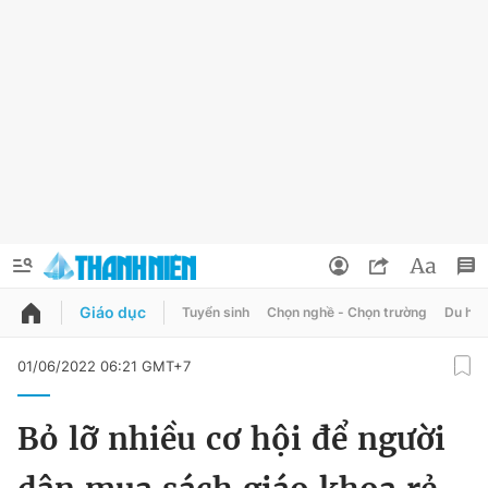
Giáo dục
Tuyển sinh
Chọn nghề - Chọn trường
Du học
QUẢNG CÁO
ĐẶT BÁO
01/06/2022 06:21 GMT+7
Thông tin tài khoản
Bỏ lỡ nhiều cơ hội để người
Đổi mật khẩu
Chuyên mục
Tin đã lưu