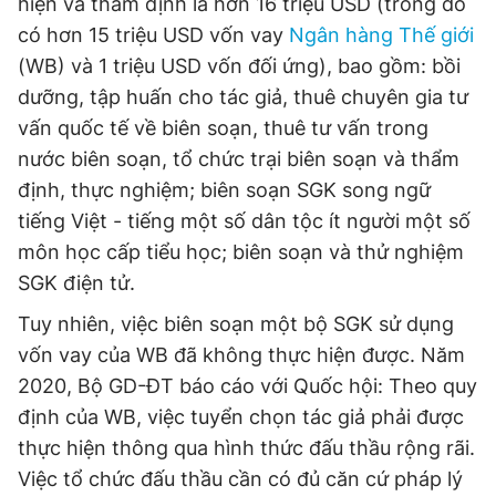
hiện và thẩm định là hơn 16 triệu USD (trong đó
có hơn 15 triệu USD vốn vay
Ngân hàng Thế giới
(WB) và 1 triệu USD vốn đối ứng), bao gồm: bồi
dưỡng, tập huấn cho tác giả, thuê chuyên gia tư
vấn quốc tế về biên soạn, thuê tư vấn trong
nước biên soạn, tổ chức trại biên soạn và thẩm
định, thực nghiệm; biên soạn SGK song ngữ
tiếng Việt - tiếng một số dân tộc ít người một số
môn học cấp tiểu học; biên soạn và thử nghiệm
SGK điện tử.
Tuy nhiên, việc biên soạn một bộ SGK sử dụng
vốn vay của WB đã không thực hiện được. Năm
2020, Bộ GD-ĐT báo cáo với Quốc hội: Theo quy
định của WB, việc tuyển chọn tác giả phải được
thực hiện thông qua hình thức đấu thầu rộng rãi.
Việc tổ chức đấu thầu cần có đủ căn cứ pháp lý