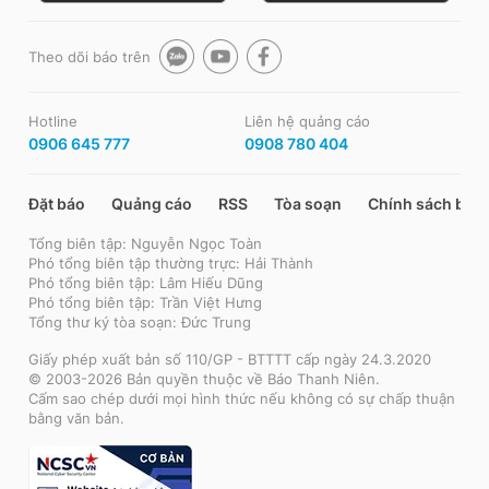
Theo dõi báo trên
Hotline
Liên hệ quảng cáo
0906 645 777
0908 780 404
Đặt báo
Quảng cáo
RSS
Tòa soạn
Chính sách bảo
Tổng biên tập: Nguyễn Ngọc Toàn
Phó tổng biên tập thường trực: Hải Thành
Phó tổng biên tập: Lâm Hiếu Dũng
Phó tổng biên tập: Trần Việt Hưng
Tổng thư ký tòa soạn: Đức Trung
Giấy phép xuất bản số 110/GP - BTTTT cấp ngày 24.3.2020
© 2003-2026 Bản quyền thuộc về Báo Thanh Niên.
Cấm sao chép dưới mọi hình thức nếu không có sự chấp thuận
bằng văn bản.