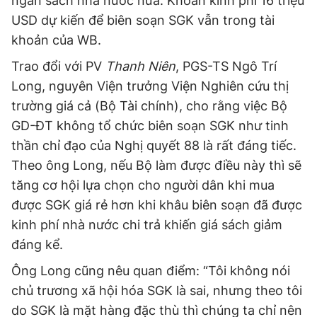
ngân sách nhà nước nữa. Khoản kinh phí 16 triệu
USD dự kiến để biên soạn SGK vẫn trong tài
khoản của WB.
Trao đổi với PV
Thanh Niên
, PGS-TS Ngô Trí
Long, nguyên Viện trưởng Viện Nghiên cứu thị
trường giá cả (Bộ Tài chính), cho rằng việc Bộ
GD-ĐT không tổ chức biên soạn SGK như tinh
thần chỉ đạo của Nghị quyết 88 là rất đáng tiếc.
Theo ông Long, nếu Bộ làm được điều này thì sẽ
tăng cơ hội lựa chọn cho người dân khi mua
được SGK giá rẻ hơn khi khâu biên soạn đã được
kinh phí nhà nước chi trả khiến giá sách giảm
đáng kể.
Ông Long cũng nêu quan điểm: “Tôi không nói
chủ trương xã hội hóa SGK là sai, nhưng theo tôi
do SGK là mặt hàng đặc thù thì chúng ta chỉ nên