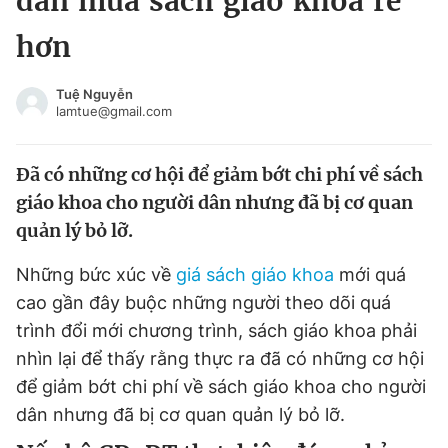
dân mua sách giáo khoa rẻ
Chuyên mục khác
hơn
Tin đã xem
Chào ngày mới
Tin 24h
Tuệ Nguyễn
Đăng xuất
lamtue@gmail.com
Tin thị trường
Tin 360
Đã có những cơ hội để giảm bớt chi phí về sách
Video
Magazine
giáo khoa cho người dân nhưng đã bị cơ quan
quản lý bỏ lỡ.
Sản phẩm khác
Những bức xúc về
giá sách giáo khoa
mới quá
cao gần đây buộc những người theo dõi quá
Tiện ích
Bạn cần biết
trình đổi mới chương trình, sách giáo khoa phải
nhìn lại để thấy rằng thực ra đã có những cơ hội
Thông tin tòa soạn
Liên hệ quảng cáo
để giảm bớt chi phí về sách giáo khoa cho người
dân nhưng đã bị cơ quan quản lý bỏ lỡ.