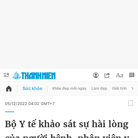
Sức khỏe
Khỏe đẹp mỗi ngày
Làm đẹp
Giới tính
Y t
QUẢNG CÁO
ĐẶT BÁO
05/12/2022 04:02 GMT+7
Thông tin tài khoản
Bộ Y tế khảo sát sự hài lòng
Đổi mật khẩu
Chuyên mục
Tin đã lưu