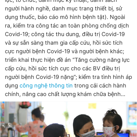
người hành nghề, danh mục trang thiết bị, sử
dụng thuốc, báo cáo mô hình bệnh tật). Ngoài
Đọc Thanh Niên trên điện thoại
ra, kiểm tra công tác an toàn phòng chống dịch
Covid-19; công tác thu dung, điều trị Covid-19
và sự sẵn sàng tham gia cấp cứu, hồi sức tích
cực người bệnh Covid-19 và người bệnh khác;
Theo dõi báo trên
triển khai thực hiện đề án “Tăng cường năng lực
cấp cứu, hồi sức tích cực cho các BV điều trị
người bệnh Covid-19 nặng”; kiểm tra tình hình áp
Hotline
Liên hệ quảng cáo
0906 645 777
0908 780 404
dụng
công nghệ thông tin
trong cải cách hành
chính, nâng cao chất lượng khám chữa bệnh…
Đặt báo
Quảng cáo
RSS
Tòa soạn
Chính sách bảo
Tổng biên tập: Nguyễn Ngọc Toàn
Phó tổng biên tập thường trực: Hải Thành
Phó tổng biên tập: Lâm Hiếu Dũng
Phó tổng biên tập: Trần Việt Hưng
Tổng thư ký tòa soạn: Đức Trung