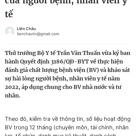
của người bệnh, nhân viên y
Chuyên mục khác
tế
Tin đã xem
Chào ngày mới
Tin 24h
Liên Châu
Đăng xuất
lienchautn@gmail.com
Tin thị trường
Tin 360
Thứ trưởng Bộ Y tế Trần Văn Thuấn vừa ký ban
Video
Magazine
hành Quyết định 3186/QĐ-BYT về thực hiện
đánh giá chất lượng bệnh viện (BV) và khảo sát
sự hài lòng người bệnh, nhân viên y tế năm
Sản phẩm khác
2022, áp dụng chung cho BV nhà nước và tư
Tiện ích
Bạn cần biết
nhân.
Thông tin tòa soạn
Liên hệ quảng cáo
Theo đó, kiểm tra về thông tin, số liệu hoạt động
BV trong 12 tháng (chuyên môn, tài chính, nhân
lực, tổ chức, danh mục kỹ thuật, danh sách