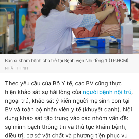
Giấy phép xuất bản số 110/GP - BTTTT cấp ngày 24.3.2020
© 2003-2026 Bản quyền thuộc về Báo Thanh Niên. Cấm sao
chép dưới mọi hình thức nếu không có sự chấp thuận bằng văn
bản. Phát triển bởi ePi Technologies, JSC.
Bác sĩ khám bệnh cho trẻ tại Bệnh viện Nhi đồng 1 (TP.HCM)
NHẬT THỊNH
Theo yêu cầu của Bộ Y tế, các BV cũng thực
hiện khảo sát sự hài lòng của
người bệnh nội trú
,
ngoại trú, khảo sát ý kiến người mẹ sinh con tại
BV và toàn bộ nhân viên y tế (khuyết danh). Nội
dung khảo sát tập trung vào các nhóm vấn đề:
sự minh bạch thông tin và thủ tục khám bệnh,
điều trị; cơ sở vật chất và phương tiện phục vụ