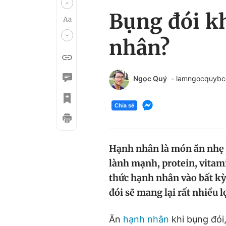
Bụng đói kh
nhân?
Ngọc Quý
- lamngocquyb
Chia sẻ
Hạnh nhân là món ăn nhẹ r
lành mạnh, protein, vitam
thức hạnh nhân vào bất k
đói sẽ mang lại rất nhiều l
Ăn
hạnh nhân
khi bụng đói,