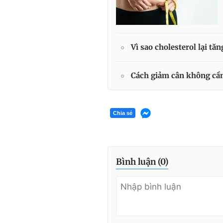
Vì sao cholesterol lại tă
Cách giảm cân không cần
Chia sẻ
Bình luận (
0
)