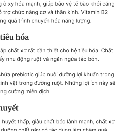
g ô xy hóa mạnh, giúp bảo vệ tế bào khỏi căng
ỗ trợ chức năng cơ và thần kinh. Vitamin B2
ong quá trình chuyển hóa năng lượng.
 tiêu hóa
p chất xơ rất cần thiết cho hệ tiêu hóa. Chất
ẩy nhu động ruột và ngăn ngừa táo bón.
hứa prebiotic giúp nuôi dưỡng lợi khuẩn trong
sinh vật trong đường ruột. Những lợi ích này sẽ
tăng cường miễn dịch.
huyết
huyết thấp, giàu chất béo lành mạnh, chất xơ
g dưỡng chất này có tác dụng làm chậm quá