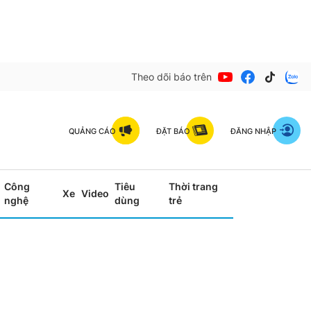
Theo dõi báo trên
QUẢNG CÁO
ĐẶT BÁO
ĐĂNG NHẬP
Công
Tiêu
Thời trang
Xe
Video
nghệ
dùng
trẻ