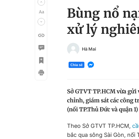
Bùng nổ nạ
xử lý nghi
Hà Mai
Chia sẻ
Sở GTVT TP.HCM vừa gửi 
chỉnh, giám sát các công t
(nối TP.Thủ Đức và quận 1) 
Theo Sở GTVT TP.HCM,
cầ
bắc qua sông Sài Gòn, nối 