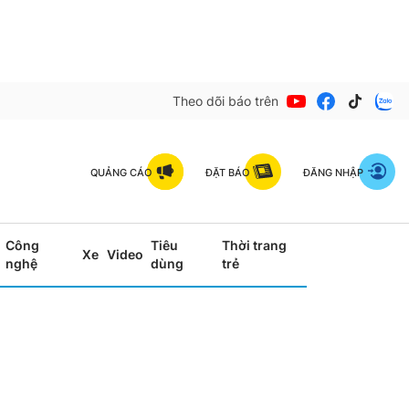
Theo dõi báo trên
QUẢNG CÁO
ĐẶT BÁO
ĐĂNG NHẬP
Công
Tiêu
Thời trang
Xe
Video
nghệ
dùng
trẻ