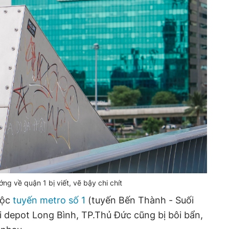
g về quận 1 bị viết, vẽ bậy chi chít
uộc
tuyến metro số 1
(tuyến Bến Thành - Suối
i depot Long Bình, TP.Thủ Đức cũng bị bôi bẩn,