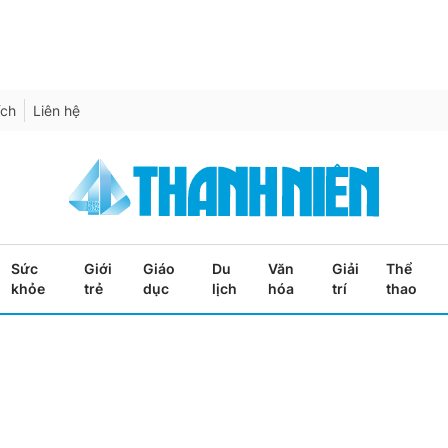
ích
Liên hệ
Sức
Giới
Giáo
Du
Văn
Giải
Thể
khỏe
trẻ
dục
lịch
hóa
trí
thao