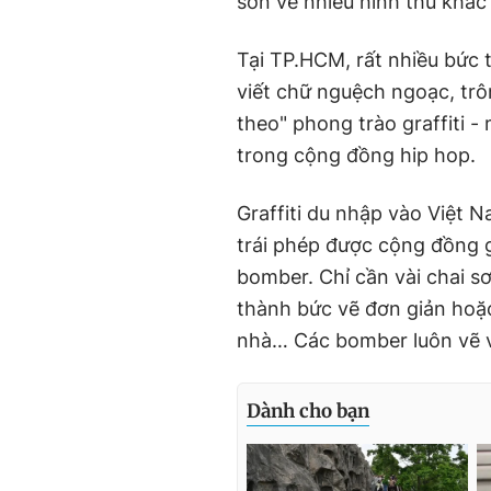
sơn vẽ nhiều hình thù khác
Tại TP.HCM, rất nhiều bức 
viết chữ nguệch ngoạc, trô
theo" phong trào graffiti 
trong cộng đồng hip hop.
Graffiti du nhập vào Việt
trái phép được cộng đồng gr
bomber. Chỉ cần vài chai s
thành bức vẽ đơn giản hoặc
nhà… Các bomber luôn vẽ và