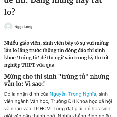
đề thi: Đáng mừng hay rất
Chuyên mục khác
lo?
Tin đã xem
Chào ngày mới
Tin 24h
Đăng xuất
Ngọc Long
Tin thị trường
Tin 360
Nhiều giáo viên, sinh viên bày tỏ sự vui mừng
Video
Magazine
lẫn lo lắng trước thông tin đông đảo thí sinh
khoe 'trúng tủ' đề thi ngữ văn trong kỳ thi tốt
nghiệp THPT vừa qua.
Sản phẩm khác
Mừng cho thí sinh "trúng tủ" nhưng
Tiện ích
Bạn cần biết
vẫn lo: Vì sao?
Đó là nhận định của
Nguyễn Trọng Nghĩa
, sinh
Thông tin tòa soạn
Liên hệ quảng cáo
viên ngành Văn học, Trường ĐH Khoa học xã hội
và nhân văn TP.HCM. Từng đạt giải nhì học sinh
giỏi văn cấp thành phố, Nghĩa khẳng định nhiều