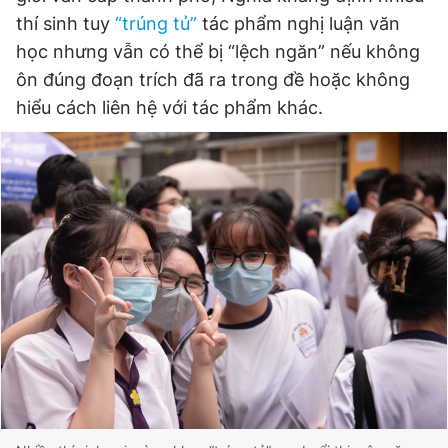
thí sinh tuy
“trúng tủ”
tác phẩm nghị luận văn
học nhưng vẫn có thể bị “lệch ngăn” nếu không
Đọc Thanh Niên trên điện thoại
ôn đúng đoạn trích đã ra trong đề hoặc không
hiểu cách liên hệ với tác phẩm khác.
Theo dõi báo trên
Hotline
Liên hệ quảng cáo
0906 645 777
0908 780 404
Đặt báo
Quảng cáo
RSS
Tòa soạn
Chính sách bảo
Tổng biên tập: Nguyễn Ngọc Toàn
Phó tổng biên tập thường trực: Hải Thành
Phó tổng biên tập: Lâm Hiếu Dũng
Phó tổng biên tập: Trần Việt Hưng
Tổng thư ký tòa soạn: Đức Trung