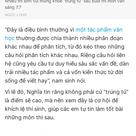
Nhiều thí sinh vui mừng khoe “trúng tủ” sau buổi thi môn văn
Giấy phép xuất bản số 110/GP - BTTTT cấp ngày 24.3.2020
sáng 7.7
© 2003-2026 Bản quyền thuộc về Báo Thanh Niên. Cấm sao
NGỌC LONG
chép dưới mọi hình thức nếu không có sự chấp thuận bằng văn
bản. Phát triển bởi ePi Technologies, JSC.
“Đây là điều bình thường vì
một tác phẩm văn
học
thường được chia thành nhiều phân đoạn
khác nhau để phân tích, từ đó kéo theo những
câu hỏi phân tích khác nhau. Riêng câu hỏi liên
hệ cũng yêu cầu tư duy hiểu sâu sắc vấn đề, dàn
trải nhiều tác phẩm và cả vốn kiến thức từ đời
sống để viết hay”, nam sinh nói.
Vì lẽ đó, Nghĩa tin rằng không phải cứ “trúng tủ”
là điểm sẽ cao, mà nên xem đây là cơ hội để
khích lệ thí sinh, giúp các em tự tin làm tốt bài
những môn thi sau.