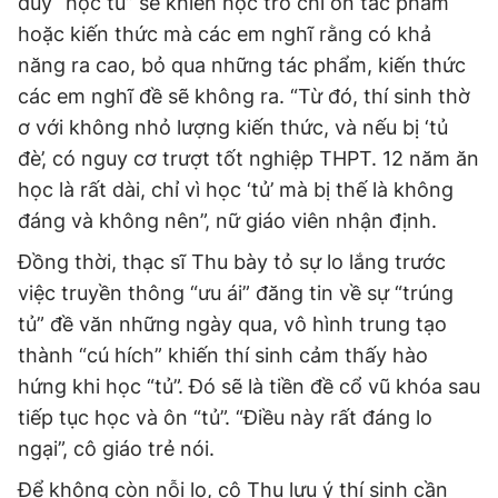
duy “học tủ” sẽ khiến học trò chỉ ôn tác phẩm
hoặc kiến thức mà các em nghĩ rằng có khả
năng ra cao, bỏ qua những tác phẩm, kiến thức
các em nghĩ đề sẽ không ra. “Từ đó, thí sinh thờ
ơ với không nhỏ lượng kiến thức, và nếu bị ‘tủ
đè’, có nguy cơ trượt tốt nghiệp THPT. 12 năm ăn
học là rất dài, chỉ vì học ‘tủ’ mà bị thế là không
đáng và không nên”, nữ giáo viên nhận định.
Đồng thời, thạc sĩ Thu bày tỏ sự lo lắng trước
việc truyền thông “ưu ái” đăng tin về sự “trúng
tủ” đề văn những ngày qua, vô hình trung tạo
thành “cú hích” khiến thí sinh cảm thấy hào
hứng khi học “tủ”. Đó sẽ là tiền đề cổ vũ khóa sau
tiếp tục học và ôn “tủ”. “Điều này rất đáng lo
ngại”, cô giáo trẻ nói.
Để không còn nỗi lo, cô Thu lưu ý thí sinh cần