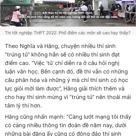
Current
0:03
/
Duration
2:51
Thi tốt nghiệp THPT 2022: Phổ điểm các môn sẽ cao hay thấp?
Time
Theo Nghĩa và Hằng, chuyện nhiều thí sinh
“trúng tủ” không hẳn sẽ có nhiều thí sinh đạt
điểm cao. “Việc ‘tủ’ chỉ diễn ra ở câu hỏi nghị
luận văn học. Bên cạnh đó, đề thi vẫn có những
câu phân hóa và những ý mà chỉ thí sinh có học
lực giỏi mới làm được”, Hằng giải thích thêm và
cho hay thí sinh mừng vì “trúng tủ” nên thoải mái
tâm lý thi hơn.
Hằng cũng nhấn mạnh: “Càng lướt mạng tôi thấy
có càng nhiều thông tin đoán đề năm nay, dưới
những bài đăng ấy cũng có đông đảo thí sinh