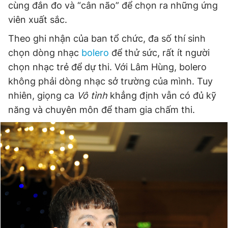
cùng đắn đo và “cân não” để chọn ra những ứng
Giấy phép xuất bản số 110/GP - BTTTT cấp ngày 24.3.2020
viên xuất sắc.
© 2003-2026 Bản quyền thuộc về Báo Thanh Niên. Cấm sao
chép dưới mọi hình thức nếu không có sự chấp thuận bằng văn
Theo ghi nhận của ban tổ chức, đa số thí sinh
bản. Phát triển bởi ePi Technologies, JSC.
chọn dòng nhạc
bolero
để thử sức, rất ít người
chọn nhạc trẻ để dự thi. Với Lâm Hùng, bolero
không phải dòng nhạc sở trường của mình. Tuy
nhiên, giọng ca
Vô tình
khẳng định vẫn có đủ kỹ
năng và chuyên môn để tham gia chấm thi.