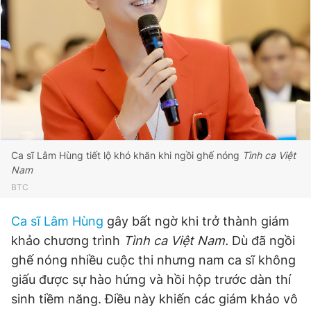
Đọc Thanh Niên trên điện thoại
Theo dõi báo trên
Ca sĩ Lâm Hùng tiết lộ khó khăn khi ngồi ghế nóng
Tình ca Việt
Nam
Hotline
Liên hệ quảng cáo
0906 645 777
0908 780 404
BTC
Ca sĩ Lâm Hùng
gây bất ngờ khi trở thành giám
Đặt báo
Quảng cáo
RSS
Tòa soạn
Chính sách bảo
khảo chương trình
Tình ca Việt Nam.
Dù đã ngồi
Tổng biên tập: Nguyễn Ngọc Toàn
ghế nóng nhiều cuộc thi nhưng nam ca sĩ không
Phó tổng biên tập thường trực: Hải Thành
Phó tổng biên tập: Lâm Hiếu Dũng
giấu được sự hào hứng và hồi hộp trước dàn thí
Phó tổng biên tập: Trần Việt Hưng
sinh tiềm năng. Điều này khiến các giám khảo vô
Tổng thư ký tòa soạn: Đức Trung