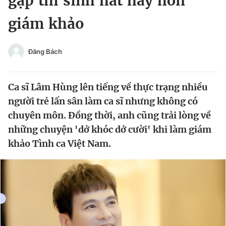
gặp thí sinh hát hay hơn
Chuyên mục khác
giám khảo
Tin đã xem
Chào ngày mới
Tin 24h
Đăng xuất
Đăng Bách
Tin thị trường
Tin 360
Ca sĩ Lâm Hùng lên tiếng về thực trạng nhiều
Video
Magazine
người trẻ lấn sân làm ca sĩ nhưng không có
chuyên môn. Đồng thời, anh cũng trải lòng về
những chuyện 'dở khóc dở cười' khi làm giám
Sản phẩm khác
khảo Tình ca Việt Nam.
Tiện ích
Bạn cần biết
Thông tin tòa soạn
Liên hệ quảng cáo