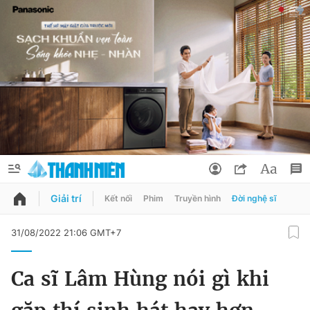
Giải trí
Kết nối
Phim
Truyền hình
Đời nghệ sĩ
QUẢNG CÁO
ĐẶT BÁO
31/08/2022 21:06 GMT+7
Thông tin tài khoản
Ca sĩ Lâm Hùng nói gì khi
Đổi mật khẩu
Chuyên mục
Tin đã lưu