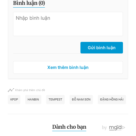
Bình luận (
0
)
Gửi bình luận
Xem thêm bình luận
Khám phá thêm chủ đề
KPOP
HANBIN
TEMPEST
ĐỖ NAM SƠN
ĐẶNG HỒNG HẢI
B