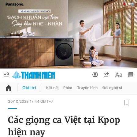
Giải trí
Kết nối
Phim
Truyền hình
Đời nghệ sĩ
QUẢNG CÁO
ĐẶT BÁO
30/10/2023 17:44 GMT+7
Thông tin tài khoản
Các giọng ca Việt tại Kpop
Đổi mật khẩu
Chuyên mục
hiện nay
Tin đã lưu