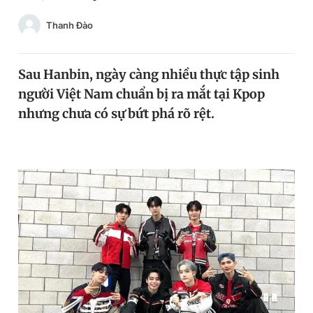
Chuyên mục khác
Thanh Đào
Tin đã xem
Chào ngày mới
Tin 24h
Đăng xuất
Sau Hanbin, ngày càng nhiều thực tập sinh
Tin thị trường
Tin 360
người Việt Nam chuẩn bị ra mắt tại Kpop
nhưng chưa có sự bứt phá rõ rệt.
Video
Magazine
Sản phẩm khác
Tiện ích
Bạn cần biết
Thông tin tòa soạn
Liên hệ quảng cáo