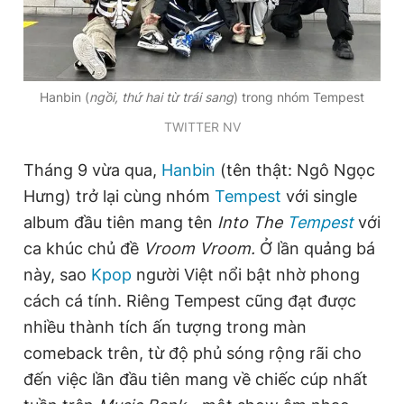
Đọc Thanh Niên trên điện thoại
Hanbin (
ngồi, thứ hai từ trái sang
) trong nhóm Tempest
TWITTER NV
Tháng 9 vừa qua,
Hanbin
(tên thật: Ngô Ngọc
Theo dõi báo trên
Hưng) trở lại cùng nhóm
Tempest
với single
album đầu tiên mang tên
Into The
Tempest
với
Hotline
Liên hệ quảng cáo
0906 645 777
0908 780 404
ca khúc chủ đề
Vroom Vroom.
Ở lần quảng bá
này, sao
Kpop
người Việt nổi bật nhờ phong
Đặt báo
Quảng cáo
RSS
Tòa soạn
Chính sách bảo
cách cá tính. Riêng Tempest cũng đạt được
nhiều thành tích ấn tượng trong màn
Tổng biên tập: Nguyễn Ngọc Toàn
Phó tổng biên tập thường trực: Hải Thành
comeback trên, từ độ phủ sóng rộng rãi cho
Phó tổng biên tập: Lâm Hiếu Dũng
Phó tổng biên tập: Trần Việt Hưng
đến việc lần đầu tiên mang về chiếc cúp nhất
Tổng thư ký tòa soạn: Đức Trung