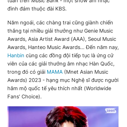
tuần trên
Music Bank
- một show âm nhạc
Giấy phép xuất bản số 110/GP - BTTTT cấp ngày 24.3.2020
đình đám thuộc đài KBS.
© 2003-2026 Bản quyền thuộc về Báo Thanh Niên. Cấm sao
chép dưới mọi hình thức nếu không có sự chấp thuận bằng văn
bản. Phát triển bởi ePi Technologies, JSC.
Năm ngoái, các chàng trai cũng giành chiến
thắng tại nhiều giải thưởng như Genie Music
Awards, Asia Artist Award (AAA), Seoul Music
Awards, Hanteo Music Awards... Đến năm nay,
Hanbin
cùng các đồng đội tiếp tục là ứng cử
viên của các giải thưởng âm nhạc Hàn Quốc,
trong đó có giải
MAMA
(Mnet Asian Music
Awards) 2023 - hạng mục Nghệ sĩ được người
hâm mộ quốc tế yêu thích nhất (Worldwide
Fans' Choice).