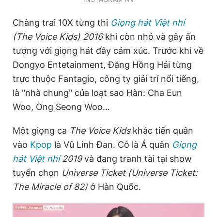
Chàng trai 10X từng thi
Giọng hát Việt nhí
(The Voice Kids)
2016
khi còn nhỏ và gây ấn
tượng với giọng hát đầy cảm xúc. Trước khi về
Dongyo Entetainment, Đặng Hồng Hải từng
trực thuộc Fantagio, công ty giải trí nổi tiếng,
là "nhà chung" của loạt sao Hàn: Cha Eun
Woo, Ong Seong Woo…
Một giọng ca
The Voice Kids
khác tiến quân
vào
Kpop
là Vũ Linh Đan. Cô là Á quân
Giọng
hát Việt nhí
2019
và đang tranh tài tại show
tuyển chọn
Universe Ticket (Universe Ticket:
The Miracle of 82)
ở Hàn Quốc.