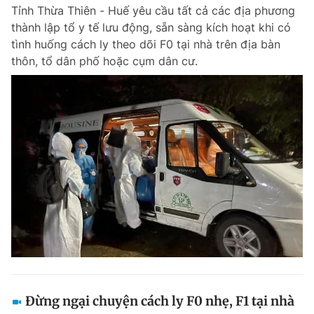
Tỉnh Thừa Thiên - Huế yêu cầu tất cả các địa phương
thành lập tổ y tế lưu động, sẵn sàng kích hoạt khi có
tình huống cách ly theo dõi F0 tại nhà trên địa bàn
Đọc Thanh Niên trên điện thoại
thôn, tổ dân phố hoặc cụm dân cư.
Theo dõi báo trên
Hotline
Liên hệ quảng cáo
0906 645 777
0908 780 404
Đặt báo
Quảng cáo
RSS
Tòa soạn
Chính sách bảo m
Tổng biên tập: Nguyễn Ngọc Toàn
Phó tổng biên tập thường trực: Hải Thành
Phó tổng biên tập: Lâm Hiếu Dũng
Phó tổng biên tập: Trần Việt Hưng
Đừng ngại chuyện cách ly F0 nhẹ, F1 tại nhà
Tổng thư ký tòa soạn: Đức Trung