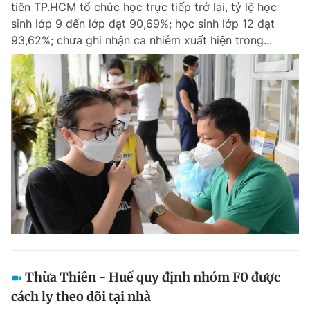
tiên TP.HCM tổ chức học trực tiếp trở lại, tỷ lệ học
Chuyên mục khác
sinh lớp 9 đến lớp đạt 90,69%; học sinh lớp 12 đạt
Tin đã xem
93,62%; chưa ghi nhận ca nhiễm xuất hiện trong...
Chào ngày mới
Tin 24h
Đăng xuất
Tin thị trường
Tin 360
Video
Magazine
Sản phẩm khác
Tiện ích
Bạn cần biết
Thông tin tòa soạn
Liên hệ quảng cáo
Thừa Thiên - Huế quy định nhóm F0 được
cách ly theo dõi tại nhà