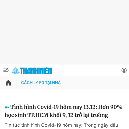
CÁCH LY F0 TẠI NHÀ
QUẢNG CÁO
ĐẶT BÁO
Thông tin tài khoản
Tình hình Covid-19 hôm nay 13.12: Hơn 90%
học sinh TP.HCM khối 9, 12 trở lại trường
Đổi mật khẩu
Chuyên mục
Tin tức tình hình Covid-19 hôm nay: Trong ngày đầu
Tin đã lưu