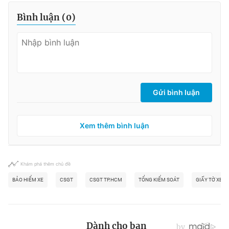
Bình luận (
0
)
Gửi bình luận
Xem thêm bình luận
Khám phá thêm chủ đề
BẢO HIỂM XE
CSGT
CSGT TP.HCM
TỔNG KIỂM SOÁT
GIẤY TỜ XE