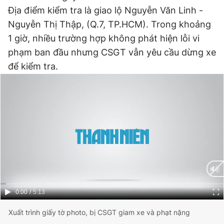
Địa điểm kiểm tra là giao lộ Nguyễn Văn Linh -
Nguyễn Thị Thập, (Q.7, TP.HCM). Trong khoảng
Đọc Thanh Niên trên điện thoại
1 giờ, nhiều trường hợp không phát hiện lỗi vi
phạm ban đầu nhưng CSGT vẫn yêu cầu dừng xe
để kiểm tra.
Theo dõi báo trên
Hotline
Liên hệ quảng cáo
0906 645 777
0908 780 404
Đặt báo
Quảng cáo
RSS
Tòa soạn
Chính sách bảo
Tổng biên tập: Nguyễn Ngọc Toàn
Phó tổng biên tập thường trực: Hải Thành
Current
0:00
/
Duration
5:13
Phó tổng biên tập: Lâm Hiếu Dũng
Time
Phó tổng biên tập: Trần Việt Hưng
Xuất trình giấy tờ photo, bị CSGT giam xe và phạt nặng
Tổng thư ký tòa soạn: Đức Trung