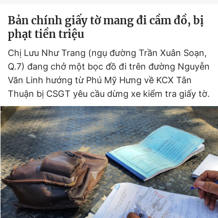
Giấy phép xuất bản số 110/GP - BTTTT cấp ngày 24.3.2020
Bản chính giấy tờ mang đi cầm đồ, bị
© 2003-2026 Bản quyền thuộc về Báo Thanh Niên. Cấm sao
chép dưới mọi hình thức nếu không có sự chấp thuận bằng văn
phạt tiền triệu
bản. Phát triển bởi ePi Technologies, JSC.
Chị Lưu Như Trang (ngụ đường Trần Xuân Soạn,
Q.7) đang chở một bọc đồ đi trên đường Nguyễn
Văn Linh hướng từ Phú Mỹ Hưng về KCX Tân
Thuận bị CSGT yêu cầu dừng xe kiểm tra giấy tờ.