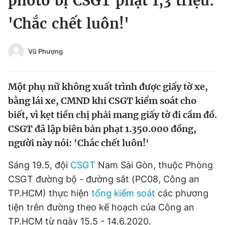
photo bị CSGT phạt 1,3 triệu:
Chuyên mục khác
'Chắc chết luôn!'
Tin đã xem
Chào ngày mới
Tin 24h
Đăng xuất
Vũ Phượng
Tin thị trường
Tin 360
Một phụ nữ không xuất trình được giấy tờ xe,
Video
Magazine
bằng lái xe, CMND khi CSGT kiểm soát cho
biết, vì kẹt tiền chị phải mang giấy tờ đi cầm đồ.
CSGT đã lập biên bản phạt 1.350.000 đồng,
Sản phẩm khác
người này nói: 'Chắc chết luôn!'
Tiện ích
Bạn cần biết
Sáng 19.5, đội
CSGT
Nam Sài Gòn, thuộc Phòng
CSGT đường bộ - đường sắt (PC08, Công an
Thông tin tòa soạn
Liên hệ quảng cáo
TP.HCM) thực hiện
tổng kiểm soát
các phương
tiện trên đường theo kế hoạch của Công an
TP.HCM từ ngày 15.5 - 14.6.2020.