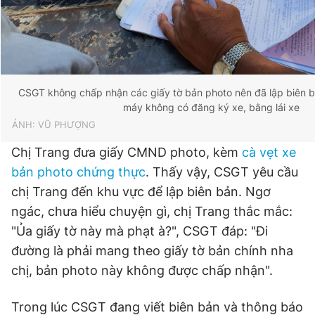
CSGT không chấp nhận các giấy tờ bản photo nên đã lập biên bả
máy không có đăng ký xe, bằng lái xe
ẢNH: VŨ PHƯỢNG
Chị Trang đưa giấy CMND photo, kèm
cà vẹt xe
bản photo chứng thực
. Thấy vậy, CSGT yêu cầu
chị Trang đến khu vực để lập biên bản. Ngơ
ngác, chưa hiểu chuyện gì, chị Trang thắc mắc:
"Ủa giấy tờ này mà phạt à?", CSGT đáp: "Đi
đường là phải mang theo giấy tờ bản chính nha
chị, bản photo này không được chấp nhận".
Trong lúc CSGT đang viết biên bản và thông báo