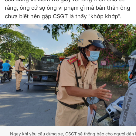
rằng, ông cứ sợ ông vi phạm gì mà bản thân ông
chưa biết nên gặp CSGT là thấy "khớp khớp".
Ngay khi yêu cầu dừng xe, CSGT sẽ thông báo cho người dân b