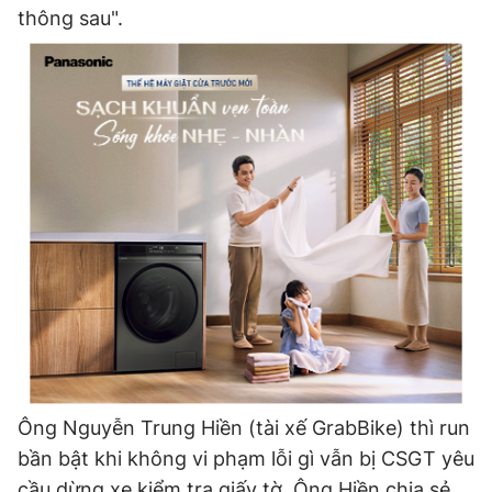
thông sau".
Ông Nguyễn Trung Hiền (tài xế GrabBike) thì run
bần bật khi không vi phạm lỗi gì vẫn bị CSGT yêu
cầu dừng xe kiểm tra giấy tờ. Ông Hiền chia sẻ