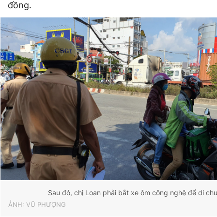
đồng.
Sau đó, chị Loan phải bắt xe ôm công nghệ để di chu
ẢNH: VŨ PHƯỢNG