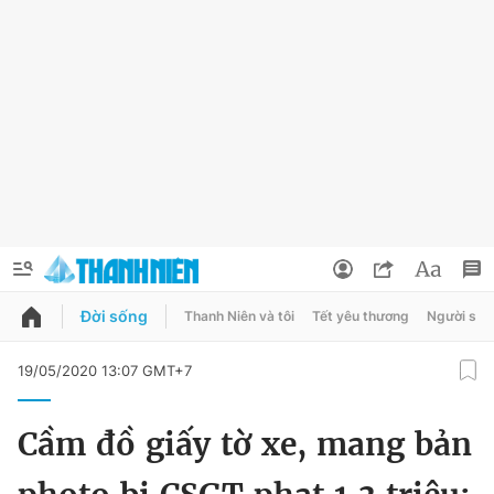
Đời sống
Thanh Niên và tôi
Tết yêu thương
Người sốn
QUẢNG CÁO
ĐẶT BÁO
19/05/2020 13:07 GMT+7
Thông tin tài khoản
Cầm đồ giấy tờ xe, mang bản
Đổi mật khẩu
Chuyên mục
Tin đã lưu