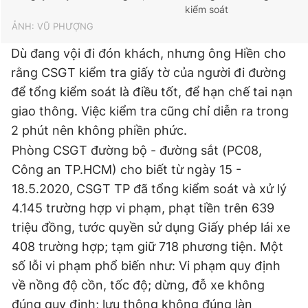
kiểm soát
ẢNH: VŨ PHƯỢNG
Dù đang vội đi đón khách, nhưng ông Hiền cho
rằng CSGT kiểm tra giấy tờ của người đi đường
để tổng kiểm soát là điều tốt, để hạn chế tai nạn
giao thông. Việc kiểm tra cũng chỉ diễn ra trong
2 phút nên không phiền phức.
Phòng CSGT đường bộ - đường sắt (PC08,
Công an TP.HCM) cho biết từ ngày 15 -
18.5.2020, CSGT TP đã tổng kiểm soát và xử lý
4.145 trường hợp vi phạm, phạt tiền trên 639
triệu đồng, tước quyền sử dụng Giấy phép lái xe
408 trường hợp; tạm giữ 718 phương tiện. Một
số lỗi vi phạm phổ biến như: Vi phạm quy định
về nồng độ cồn, tốc độ; dừng, đỗ xe không
đúng quy định; lưu thông không đúng làn