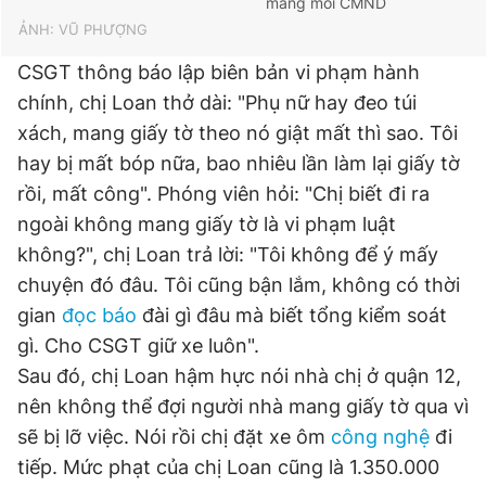
mang mỗi CMND
ẢNH: VŨ PHƯỢNG
CSGT thông báo lập biên bản vi phạm hành
chính, chị Loan thở dài: "Phụ nữ hay đeo túi
xách, mang giấy tờ theo nó giật mất thì sao. Tôi
hay bị mất bóp nữa, bao nhiêu lần làm lại giấy tờ
rồi, mất công". Phóng viên hỏi: "Chị biết đi ra
ngoài không mang giấy tờ là vi phạm luật
không?", chị Loan trả lời: "Tôi không để ý mấy
chuyện đó đâu. Tôi cũng bận lắm, không có thời
gian
đọc báo
đài gì đâu mà biết tổng kiểm soát
gì. Cho CSGT giữ xe luôn".
Sau đó, chị Loan hậm hực nói nhà chị ở quận 12,
nên không thể đợi người nhà mang giấy tờ qua vì
sẽ bị lỡ việc. Nói rồi chị đặt xe ôm
công nghệ
đi
tiếp. Mức phạt của chị Loan cũng là 1.350.000