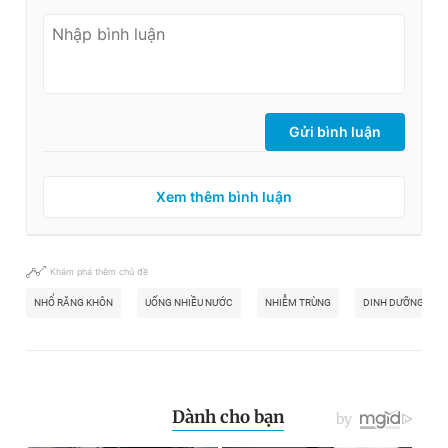
Gửi bình luận
Xem thêm bình luận
Khám phá thêm chủ đề
NHỔ RĂNG KHÔN
UỐNG NHIỀU NƯỚC
NHIỄM TRÙNG
DINH DƯỠNG HỢP 