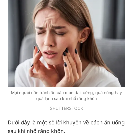
Đọc Thanh Niên trên điện thoại
Theo dõi báo trên
Hotline
Liên hệ quảng cáo
0906 645 777
0908 780 404
Mọi người cần tránh ăn các món dai, cứng, quá nóng hay
Đặt báo
Quảng cáo
RSS
Tòa soạn
Chính sách bảo
quá lạnh sau khi nhổ răng khôn
Tổng biên tập: Nguyễn Ngọc Toàn
SHUTTERSTOCK
Phó tổng biên tập thường trực: Hải Thành
Phó tổng biên tập: Lâm Hiếu Dũng
Dưới đây là một số lời khuyên về cách ăn uống
Phó tổng biên tập: Trần Việt Hưng
Tổng thư ký tòa soạn: Đức Trung
sau khi nhổ răng khôn.