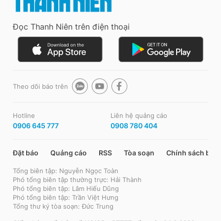
Đọc Thanh Niên trên điện thoại
Theo dõi báo trên
Hotline
Liên hệ quảng cáo
0906 645 777
0908 780 404
Đặt báo
Quảng cáo
RSS
Tòa soạn
Chính sách bảo
Tổng biên tập: Nguyễn Ngọc Toàn
Phó tổng biên tập thường trực: Hải Thành
Phó tổng biên tập: Lâm Hiếu Dũng
Phó tổng biên tập: Trần Việt Hưng
Tổng thư ký tòa soạn: Đức Trung