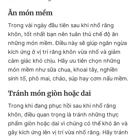
Giấy phép xuất bản số 110/GP - BTTTT cấp ngày 24.3.2020
Ăn món mềm
© 2003-2026 Bản quyền thuộc về Báo Thanh Niên. Cấm sao
chép dưới mọi hình thức nếu không có sự chấp thuận bằng văn
bản. Phát triển bởi ePi Technologies, JSC.
Trong vài ngày đầu tiên sau khi nhổ răng
khôn, tốt nhất bạn nên tuân thủ chế độ ăn
những món mềm. Điều này sẽ giúp ngăn ngừa
kích ứng ở vị trí răng khôn vừa nhổ và giảm
cảm giác khó chịu. Hãy ưu tiên chọn những
món mềm như sữa chua, khoai tây, nghiền
sinh tố, phô mai, cháo, súp hay cơm nấu mềm.
Tránh món giòn hoặc dai
Trong khi đang phục hồi sau khi nhổ răng
khôn, điều quan trọng là tránh những thực
phẩm giòn hoặc dai vì chúng có thể khó ăn và
gây kích ứng lên vị trí vừa nhổ răng. Hãy tránh