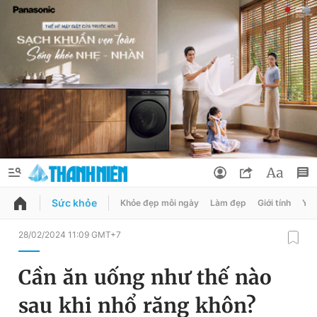
Sức khỏe
Khỏe đẹp mỗi ngày
Làm đẹp
Giới tính
Y t
QUẢNG CÁO
ĐẶT BÁO
28/02/2024 11:09 GMT+7
Thông tin tài khoản
Cần ăn uống như thế nào
Đổi mật khẩu
Chuyên mục
sau khi nhổ răng khôn?
Tin đã lưu