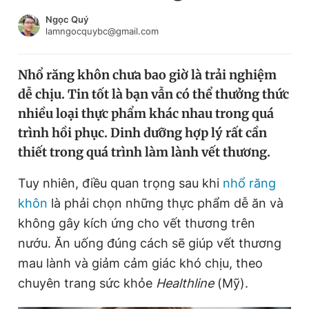
Chuyên mục khác
Ngọc Quý
Tin đã xem
lamngocquybc@gmail.com
Chào ngày mới
Tin 24h
Đăng xuất
Nhổ răng khôn chưa bao giờ là trải nghiệm
Tin thị trường
Tin 360
dễ chịu. Tin tốt là bạn vẫn có thể thưởng thức
nhiều loại thực phẩm khác nhau trong quá
Video
Magazine
trình hồi phục. Dinh dưỡng hợp lý rất cần
thiết trong quá trình làm lành vết thương.
Tuy nhiên, điều quan trọng sau khi
nhổ răng
Sản phẩm khác
khôn
là phải chọn những thực phẩm dễ ăn và
Tiện ích
Bạn cần biết
không gây kích ứng cho vết thương trên
nướu. Ăn uống đúng cách sẽ giúp vết thương
Thông tin tòa soạn
Liên hệ quảng cáo
mau lành và giảm cảm giác khó chịu, theo
chuyên trang sức khỏe
Healthline
(Mỹ).