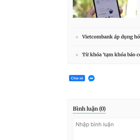
Vietcombank áp dụng hóa
Từ khóa ‘tạm khóa báo có
Chia sẻ
Bình luận (
0
)