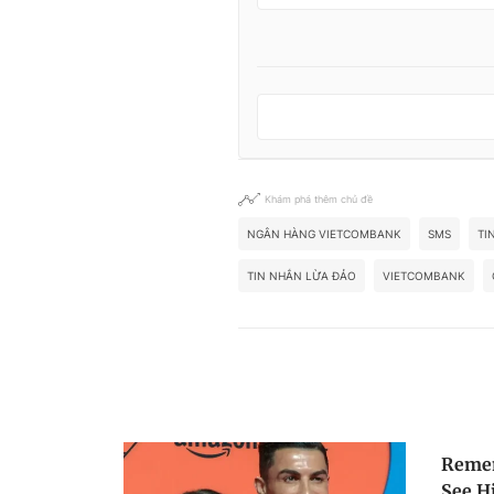
Khám phá thêm chủ đề
NGÂN HÀNG VIETCOMBANK
SMS
TI
TIN NHẮN LỪA ĐẢO
VIETCOMBANK