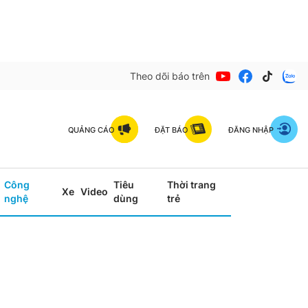
Theo dõi báo trên
QUẢNG CÁO
ĐẶT BÁO
ĐĂNG NHẬP
Công
Tiêu
Thời trang
Xe
Video
nghệ
dùng
trẻ