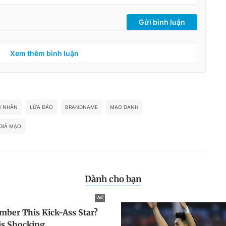
Gửi bình luận
Xem thêm bình luận
N NHẮN
LỪA ĐẢO
BRANDNAME
MẠO DANH
GIẢ MẠO