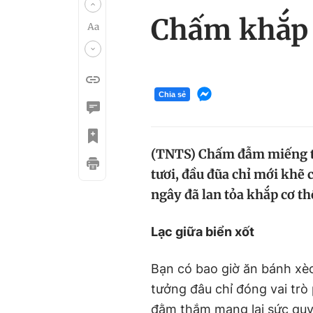
Chấm khắp 
Chia sẻ
(TNTS) Chấm đẫm miếng th
tươi, đầu đũa chỉ mới khẽ 
ngây đã lan tỏa khắp cơ th
Lạc giữa biển xốt
Bạn có bao giờ ăn bánh x
tưởng đâu chỉ đóng vai trò 
đằm thắm mang lại sức quyế