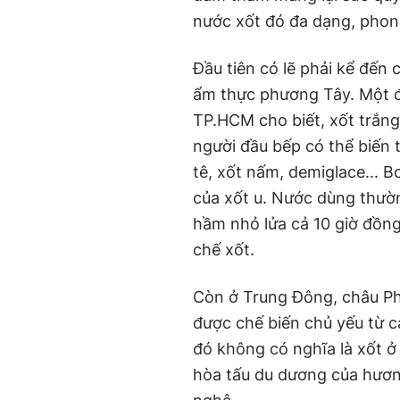
nước xốt đó đa dạng, phon
Đầu tiên có lẽ phải kể đến
ẩm thực phương Tây. Một đầ
TP.HCM cho biết, xốt trắng 
người đầu bếp có thể biến t
tê, xốt nấm, demiglace... Bơ
của xốt u. Nước dùng thườn
hầm nhỏ lửa cả 10 giờ đồng 
chế xốt.
Còn ở Trung Đông, châu Phi
được chế biến chủ yếu từ cá
đó không có nghĩa là xốt ở 
hòa tấu du dương của hương