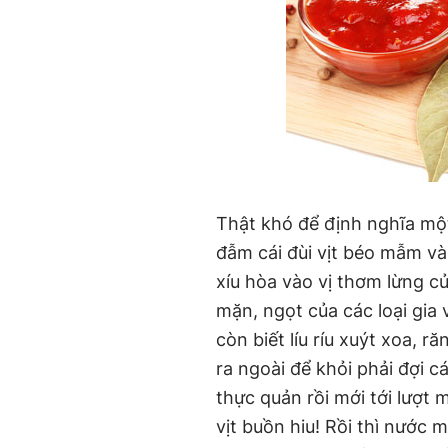
Thật khó để định nghĩa mộ
đẫm cái đùi vịt béo mẫm v
xíu hòa vào vị thơm lừng củ
mặn, ngọt của các loại gia v
còn biết líu ríu xuýt xoa, r
ra ngoài để khỏi phải đợi 
thực quản rồi mới tới lượ
vịt buồn hiu! Rồi thì nước