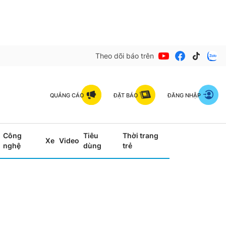
Theo dõi báo trên
QUẢNG CÁO
ĐẶT BÁO
ĐĂNG NHẬP
Công
Tiêu
Thời trang
Xe
Video
nghệ
dùng
trẻ