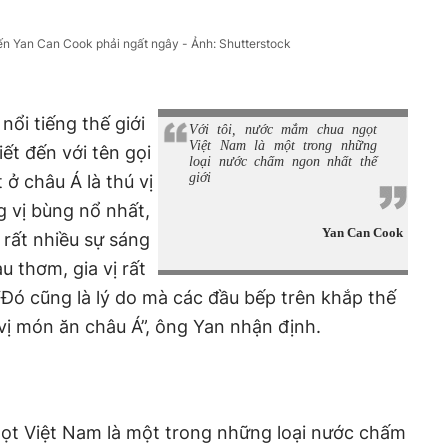
n Yan Can Cook phải ngất ngây - Ảnh: Shutterstock
ổi tiếng thế giới
Với tôi, nước mắm chua ngọt
Việt Nam là một trong những
ết đến với tên gọi
loại nước chấm ngon nhất thế
giới
 ở châu Á là thú vị
g vị bùng nổ nhất,
Yan Can Cook
 rất nhiều sự sáng
au thơm, gia vị rất
Đó cũng là lý do mà các đầu bếp trên khắp thế
 vị món ăn châu Á”, ông Yan nhận định.
gọt Việt Nam là một trong những loại nước chấm