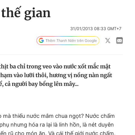
thế gian
31/01/2013 08:33 GMT+7
ịt ba chỉ trong veo vào nước xốt mắc mật
chạm vào lưỡi thôi, hương vị nồng nàn ngất
ể, cả người bay bổng lên mây...
èo mà thiếu nước mắm chua ngọt? Nước chấm
phụ nhưng hóa ra lại là linh hồn, là nét duyên
n rũ cho món ăn. Và cái thế giới nước chấm,