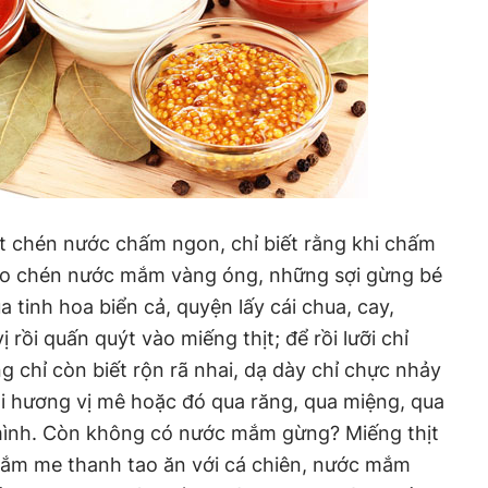
t chén nước chấm ngon, chỉ biết rằng khi chấm
ào chén nước mắm vàng óng, những sợi gừng bé
a tinh hoa biển cả, quyện lấy cái chua, cay,
ị rồi quấn quýt vào miếng thịt; để rồi lưỡi chỉ
ăng chỉ còn biết rộn rã nhai, dạ dày chỉ chực nhảy
cái hương vị mê hoặc đó qua răng, qua miệng, qua
t mình. Còn không có nước mắm gừng? Miếng thịt
 mắm me thanh tao ăn với cá chiên, nước mắm