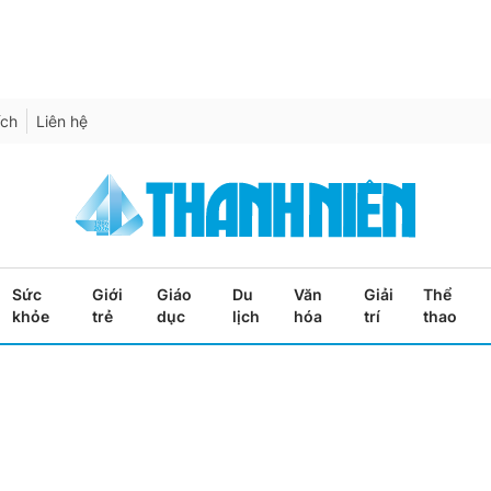
ích
Liên hệ
Sức
Giới
Giáo
Du
Văn
Giải
Thể
khỏe
trẻ
dục
lịch
hóa
trí
thao