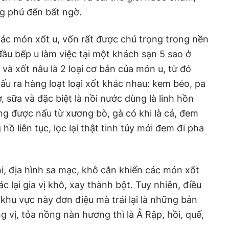
g phú đến bất ngờ.
 các món xốt u, vốn rất được chú trọng trong nền
u bếp u làm việc tại một khách sạn 5 sao ở
và xốt nâu là 2 loại cơ bản của món u, từ đó
ấu ra hàng loạt loại xốt khác nhau: kem béo, pa
, sữa và đặc biệt là nồi nước dùng là linh hồn
g được nấu từ xương bò, gà có khi là cá, đem
hồ liên tục, lọc lại thật tinh túy mới đem đi pha
, địa hình sa mạc, khô cằn khiến các món xốt
c lại gia vị khô, xay thành bột. Tuy nhiên, điều
khu vực này đơn điệu mà trái lại là những bản
 vị, tỏa nồng nàn hương thì là Ả Rập, hồi, quế,