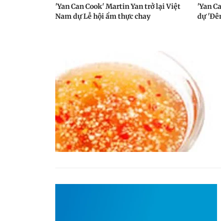
'Yan Can Cook' Martin Yan trở lại Việt
'Yan C
Nam dự Lễ hội ẩm thực chay
dự 'Đê