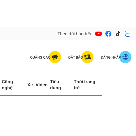
Theo dõi báo trên
QUẢNG CÁO
ĐẶT BÁO
ĐĂNG NHẬP
Công
Tiêu
Thời trang
Xe
Video
nghệ
dùng
trẻ