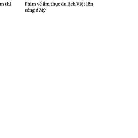
m thi
Phim về ẩm thực du lịch Việt lên
sóng ở Mỹ