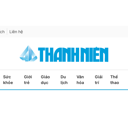
ích
Liên hệ
Sức
Giới
Giáo
Du
Văn
Giải
Thể
khỏe
trẻ
dục
lịch
hóa
trí
thao