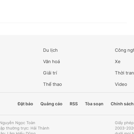
Du lịch
Công ng
Văn hoá
Xe
Giải trí
Thời tran
Thể thao
Video
Đặt báo
Quảng cáo
RSS
Tòa soạn
Chính sách
: Nguyễn Ngọc Toàn
Giấy phép
tập thường trực: Hải Thành
2003-2026
tập: Lâm Hiếu Dũng
dưới mọi 