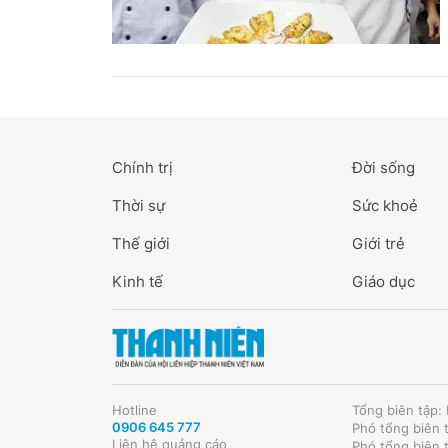
Chính trị
Đời sống
Thời sự
Sức khoẻ
Thế giới
Giới trẻ
Kinh tế
Giáo dục
Hotline
Tổng biên tập
0906 645 777
Phó tổng biên 
Liên hệ quảng cáo
Phó tổng biên 