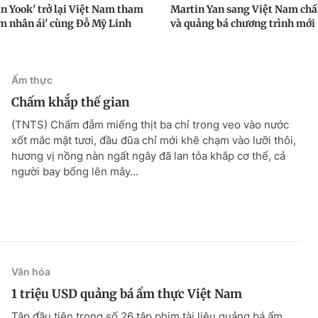
an Yook' trở lại Việt Nam tham
Martin Yan sang Việt Nam chấ
m nhân ái' cùng Đỗ Mỹ Linh
và quảng bá chương trình mới
Ẩm thực
Chấm khắp thế gian
(TNTS) Chấm đẫm miếng thịt ba chỉ trong veo vào nước
xốt mắc mật tươi, đầu đũa chỉ mới khẽ chạm vào lưỡi thôi,
hương vị nồng nàn ngất ngây đã lan tỏa khắp cơ thể, cả
người bay bổng lên mây...
Văn hóa
1 triệu USD quảng bá ẩm thực Việt Nam
Tập đầu tiên trong số 26 tập phim tài liệu quảng bá ẩm