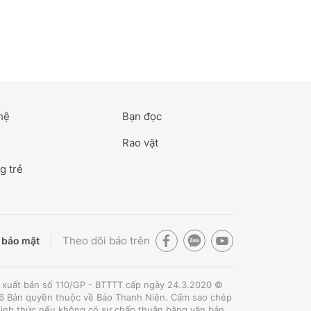
hệ
Bạn đọc
Rao vặt
g trẻ
Theo dõi báo trên
 bảo mật
 xuất bản số 110/GP - BTTTT cấp ngày 24.3.2020 ©
 Bản quyền thuộc về Báo Thanh Niên. Cấm sao chép
hình thức nếu không có sự chấp thuận bằng văn bản.