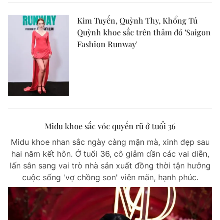
Kim Tuyến, Quỳnh Thy, Khổng Tú
Quỳnh khoe sắc trên thảm đỏ 'Saigon
Fashion Runway'
Midu khoe sắc vóc quyến rũ ở tuổi 36
Midu khoe nhan sắc ngày càng mặn mà, xinh đẹp sau
hai năm kết hôn. Ở tuổi 36, cô giảm dần các vai diễn,
lấn sân sang vai trò nhà sản xuất đồng thời tận hưởng
cuộc sống 'vợ chồng son' viên mãn, hạnh phúc.