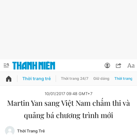
Thời trang trẻ
Thời trang 24/7
Giữ dáng
Thời trang n
PODCAST
QUẢNG CÁO
ĐẶT BÁO
10/01/2017 09:48 GMT+7
Martin Yan sang Việt Nam chấm thi và
Thông tin tài khoản
quảng bá chương trình mới
Đổi mật khẩu
Chuyên mục
Tin đã lưu
Thời Trang Trẻ
Chuyên mục khác