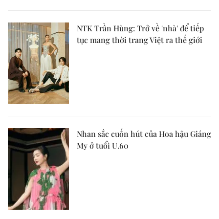
NTK Trần Hùng: Trở về 'nhà' để tiếp
tục mang thời trang Việt ra thế giới
Nhan sắc cuốn hút của Hoa hậu Giáng
My ở tuổi U.60