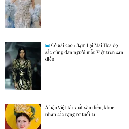
Cô gái cao 1,84m Lại Mai Hoa đọ
sắc cùng dàn người mẫu Việt trên sàn
diễn
Á hậu Việt tái xuất sàn diễn, khoe
nhan sắc rạng rỡ tuổi 21