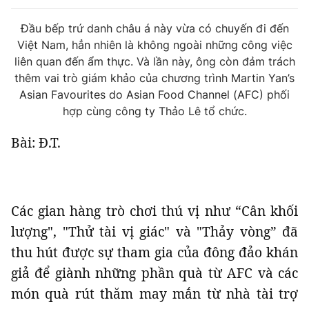
Tin đã xem
Chào ngày mới
Tin 24h
Đầu bếp trứ danh châu á này vừa có chuyến đi đến
Việt Nam, hẳn nhiên là không ngoài những công việc
Đăng xuất
liên quan đến ẩm thực. Và lần này, ông còn đảm trách
Tin thị trường
Tin 360
thêm vai trò giám khảo của chương trình Martin Yan’s
Asian Favourites do Asian Food Channel (AFC) phối
Video
Podcasts
hợp cùng công ty Thảo Lê tổ chức.
Bài: Đ.T.
Magazine
Sản phẩm khác
Các gian hàng trò chơi thú vị như “Cân khối
lượng", "Thử tài vị giác" và "Thảy vòng” đã
Tiện ích
Bạn cần biết
thu hút được sự tham gia của đông đảo khán
giả để giành những phần quà từ AFC và các
Thông tin tòa soạn
Liên hệ quảng cáo
món quà rút thăm may mắn từ nhà tài trợ