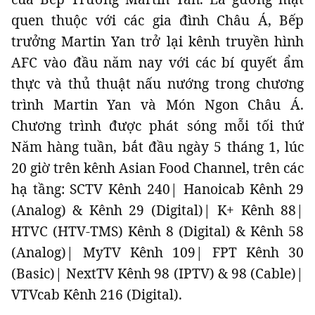
quen thuộc với các gia đình Châu Á, Bếp
Giấy phép xuất bản số 110/GP - BTTTT cấp ngày 24.3.2020
© 2003-2026 Bản quyền thuộc về Báo Thanh Niên. Cấm sao chép
trưởng Martin Yan trở lại kênh truyền hình
dưới mọi hình thức nếu không có sự chấp thuận bằng văn bản.
Phát triển bởi ePi Technologies, JSC.
AFC vào đầu năm nay với các bí quyết ẩm
thực và thủ thuật nấu nướng trong chương
trình Martin Yan và Món Ngon Châu Á.
Chương trình được phát sóng mỗi tối thứ
Năm hàng tuần, bắt đầu ngày 5 tháng 1, lúc
20 giờ trên kênh Asian Food Channel, trên các
hạ tầng: SCTV Kênh 240| Hanoicab Kênh 29
(Analog) & Kênh 29 (Digital)| K+ Kênh 88|
HTVC (HTV-TMS) Kênh 8 (Digital) & Kênh 58
(Analog)| MyTV Kênh 109| FPT Kênh 30
(Basic)| NextTV Kênh 98 (IPTV) & 98 (Cable)|
VTVcab Kênh 216 (Digital).