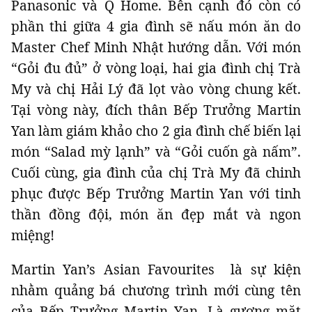
Panasonic và Q Home. Bên cạnh đó còn có
phần thi giữa 4 gia đình sẽ nấu món ăn do
Master Chef Minh Nhật hướng dẫn. Với món
“Gỏi đu đủ” ở vòng loại, hai gia đình chị Trà
Đọc Thanh Niên trên điện thoại
My và chị Hải Lý đã lọt vào vòng chung kết.
Tại vòng này, đích thân Bếp Trưởng Martin
Yan làm giám khảo cho 2 gia đình chế biến lại
món “Salad mỳ lạnh” và “Gỏi cuốn gà nấm”.
Theo dõi báo trên
Cuối cùng, gia đình của chị Trà My đã chinh
phục được Bếp Trưởng Martin Yan với tinh
Hotline
Liên hệ quảng cáo
thần đồng đội, món ăn đẹp mắt và ngon
0906 645 777
0908 780 404
miệng!
Đặt báo
Quảng cáo
RSS
Tòa soạn
Chính sách bảo m
Martin Yan’s Asian Favourites là sự kiện
Tổng biên tập: Nguyễn Ngọc Toàn
nhằm quảng bá chương trình mới cùng tên
Phó tổng biên tập: Hải Thành
Ủy viên Ban biên tập - Tổng Thư ký tòa soạn: Trần Việt Hưng
của Bếp Trưởng Martin Yan. Là gương mặt