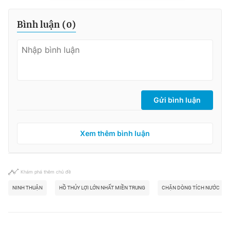
Bình luận (
0
)
Gửi bình luận
Xem thêm bình luận
Khám phá thêm chủ đề
NINH THUẬN
HỒ THỦY LỢI LỚN NHẤT MIỀN TRUNG
CHẶN DÒNG TÍCH NƯỚC