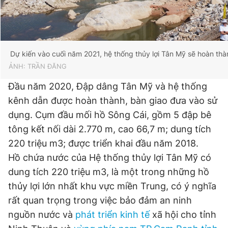
Giấy phép xuất bản số 110/GP - BTTTT cấp ngày 24.3.2020
© 2003-2026 Bản quyền thuộc về Báo Thanh Niên. Cấm sao
chép dưới mọi hình thức nếu không có sự chấp thuận bằng văn
bản. Phát triển bởi ePi Technologies, JSC.
Dự kiến vào cuối năm 2021, hệ thống thủy lợi Tân Mỹ sẽ hoàn th
ẢNH: TRẦN ĐĂNG
Đầu năm 2020, Đập dâng Tân Mỹ và hệ thống
kênh dẫn được hoàn thành, bàn giao đưa vào sử
dụng. Cụm đầu mối hồ Sông Cái, gồm 5 đập bê
tông kết nối dài 2.770 m, cao 66,7 m; dung tích
220 triệu m3; được triển khai đầu năm 2018.
Hồ chứa nước của Hệ thống thủy lợi Tân Mỹ có
dung tích 220 triệu m3, là một trong những hồ
thủy lợi lớn nhất khu vực miền Trung, có ý nghĩa
rất quan trọng trong việc bảo đảm an ninh
nguồn nước và
phát triển kinh tế
xã hội cho tỉnh