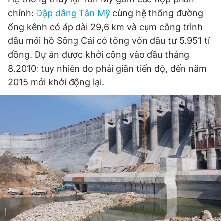
chính:
Đập dâng Tân Mỹ
cùng hệ thống đường
ống kênh có áp dài 29,6 km và cụm công trình
Đọc Thanh Niên trên điện thoại
đầu mối hồ Sông Cái có tổng vốn đầu tư 5.951 tỉ
đồng. Dự án được khởi công vào đầu tháng
8.2010; tuy nhiên do phải giãn tiến độ, đến năm
2015 mới khởi động lại.
Theo dõi báo trên
Hotline
Liên hệ quảng cáo
0906 645 777
0908 780 404
Đặt báo
Quảng cáo
RSS
Tòa soạn
Chính sách bảo
Tổng biên tập: Nguyễn Ngọc Toàn
Phó tổng biên tập thường trực: Hải Thành
Phó tổng biên tập: Lâm Hiếu Dũng
Phó tổng biên tập: Trần Việt Hưng
Tổng thư ký tòa soạn: Đức Trung