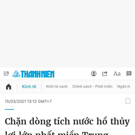
Kinh tế
Kinh tế xanh
Chính sách - Phát triển
Ngân hàn
QUẢNG CÁO
ĐẶT BÁO
15/03/2021 13:12 GMT+7
Thông tin tài khoản
Chặn dòng tích nước hồ thủy
Đổi mật khẩu
Chuyên mục
Tin đã lưu