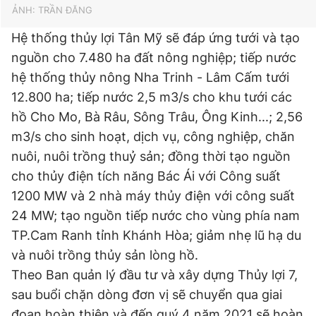
ẢNH: TRẦN ĐĂNG
Hệ thống thủy lợi Tân Mỹ sẽ đáp ứng tưới và tạo
nguồn cho 7.480 ha đất nông nghiệp; tiếp nước
hệ thống thủy nông Nha Trinh - Lâm Cấm tưới
12.800 ha; tiếp nước 2,5 m3/s cho khu tưới các
hồ Cho Mo, Bà Râu, Sông Trâu, Ông Kinh...; 2,56
m3/s cho sinh hoạt, dịch vụ, công nghiệp, chăn
nuôi, nuôi trồng thuỷ sản; đồng thời tạo nguồn
cho thủy điện tích năng Bác Ái với Công suất
1200 MW và 2 nhà máy thủy điện với công suất
24 MW; tạo nguồn tiếp nước cho vùng phía nam
TP.Cam Ranh tỉnh Khánh Hòa; giảm nhẹ lũ hạ du
và nuôi trồng thủy sản lòng hồ.
Theo Ban quản lý đầu tư và xây dựng Thủy lợi 7,
sau buổi chặn dòng đơn vị sẽ chuyển qua giai
đoạn hoàn thiện và đến quý 4 năm 2021 sẽ hoàn