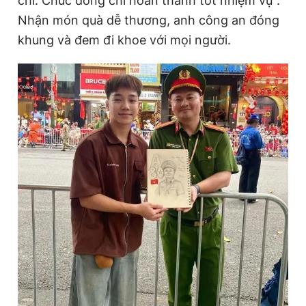
chí. Chúc đồng chí hoàn thành tốt nhiệm vụ".
Nhận món quà dễ thương, anh công an đóng
khung và đem đi khoe với mọi người.
Đọc Thanh Niên trên điện thoại
Theo dõi báo trên
Hotline
Liên hệ quảng cáo
0906 645 777
0908 780 404
Đặt báo
Quảng cáo
RSS
Tòa soạn
Chính sách bảo
Tổng biên tập: Nguyễn Ngọc Toàn
Phó tổng biên tập thường trực: Hải Thành
Phó tổng biên tập: Lâm Hiếu Dũng
Phó tổng biên tập: Trần Việt Hưng
Tổng thư ký tòa soạn: Đức Trung