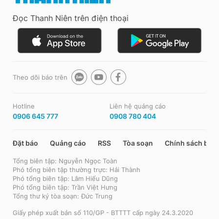
Đọc Thanh Niên trên điện thoại
Theo dõi báo trên
Hotline
Liên hệ quảng cáo
0906 645 777
0908 780 404
Đặt báo
Quảng cáo
RSS
Tòa soạn
Chính sách bảo
Tổng biên tập: Nguyễn Ngọc Toàn
Phó tổng biên tập thường trực: Hải Thành
Phó tổng biên tập: Lâm Hiếu Dũng
Phó tổng biên tập: Trần Việt Hưng
Tổng thư ký tòa soạn: Đức Trung
Giấy phép xuất bản số 110/GP - BTTTT cấp ngày 24.3.2020