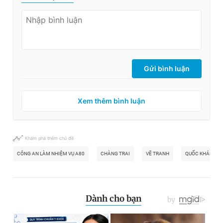
Gửi bình luận
Xem thêm bình luận
Khám phá thêm chủ đề
CÔNG AN LÀM NHIỆM VỤ A80
CHÀNG TRAI
VẼ TRANH
QUỐC KHÁNH