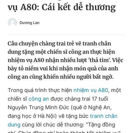
vụ A80: Cái kết dễ thương
Chuyên mục khác
Tin đã xem
Chào ngày mới
Tin 24h
Dương Lan
Đăng xuất
Tin thị trường
Tin 360
Câu chuyện chàng trai trẻ vẽ tranh chân
dung tặng một chiến sĩ công an thực hiện
Video
Magazine
nhiệm vụ A80 nhận nhiều lượt 'thả tim'. Việc
bày tỏ niềm vui khi nhận món quà của anh
công an cũng khiến nhiều người bất ngờ.
Sản phẩm khác
Trong quá trình thực hiện
nhiệm vụ A80
, một
Tiện ích
Bạn cần biết
chiến sĩ
công an
được chàng trai 17 tuổi
Nguyễn Trung Minh Đức (quê ở Nghệ An,
Thông tin tòa soạn
Liên hệ quảng cáo
đang học ở Hà Nội) vẽ tặng bức
tranh chân
dung
cùng lời chúc dễ thương: "Tặng đồng