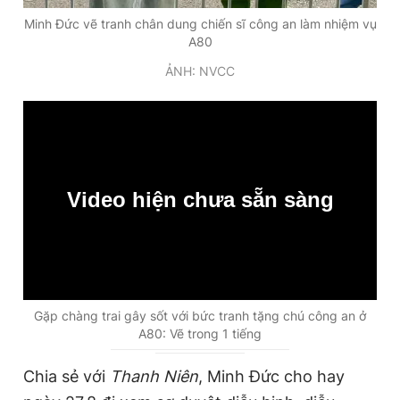
Giấy phép xuất bản số 110/GP - BTTTT cấp ngày 24.3.2020
Minh Đức vẽ tranh chân dung chiến sĩ công an làm nhiệm vụ
© 2003-2026 Bản quyền thuộc về Báo Thanh Niên. Cấm sao
A80
chép dưới mọi hình thức nếu không có sự chấp thuận bằng văn
bản. Phát triển bởi ePi Technologies, JSC.
ẢNH: NVCC
Video hiện chưa sẵn sàng
0:00
Gặp chàng trai gây sốt với bức tranh tặng chú công an ở
A80: Vẽ trong 1 tiếng
Chia sẻ với
Thanh Niên
, Minh Đức cho hay