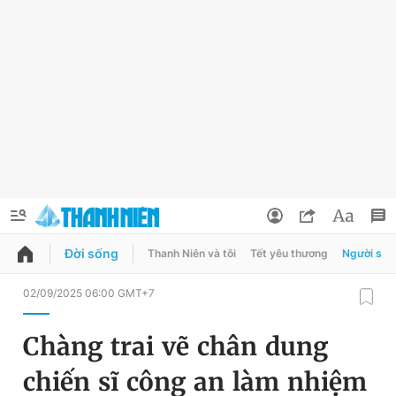
Đời sống
Thanh Niên và tôi
Tết yêu thương
Người sốn
QUẢNG CÁO
ĐẶT BÁO
02/09/2025 06:00 GMT+7
Thông tin tài khoản
Chàng trai vẽ chân dung
Đổi mật khẩu
Chuyên mục
chiến sĩ công an làm nhiệm
Tin đã lưu