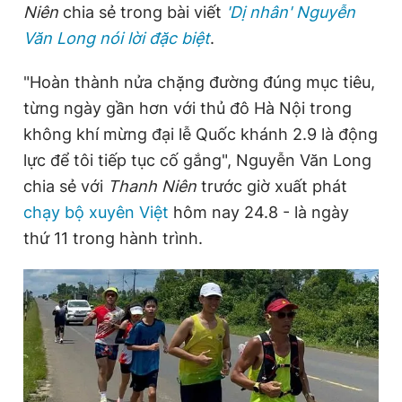
Niên
chia sẻ trong bài viết
'Dị nhân' Nguyễn
Văn Long nói lời đặc biệt
.
Đọc Thanh Niên trên điện thoại
"Hoàn thành nửa chặng đường đúng mục tiêu,
từng ngày gần hơn với thủ đô Hà Nội trong
không khí mừng đại lễ Quốc khánh 2.9 là động
lực để tôi tiếp tục cố gắng", Nguyễn Văn Long
Theo dõi báo trên
chia sẻ với
Thanh Niên
trước giờ xuất phát
chạy bộ xuyên Việt
hôm nay 24.8 - là ngày
Hotline
Liên hệ quảng cáo
thứ 11 trong hành trình.
0906 645 777
0908 780 404
Đặt báo
Quảng cáo
RSS
Tòa soạn
Chính sách bảo
Tổng biên tập: Nguyễn Ngọc Toàn
Phó tổng biên tập thường trực: Hải Thành
Phó tổng biên tập: Lâm Hiếu Dũng
Phó tổng biên tập: Trần Việt Hưng
Tổng thư ký tòa soạn: Đức Trung