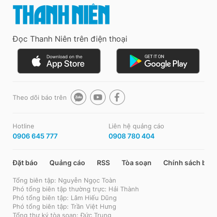
Đọc Thanh Niên trên điện thoại
Theo dõi báo trên
Hotline
Liên hệ quảng cáo
0906 645 777
0908 780 404
Đặt báo
Quảng cáo
RSS
Tòa soạn
Chính sách bảo
Tổng biên tập: Nguyễn Ngọc Toàn
Phó tổng biên tập thường trực: Hải Thành
Phó tổng biên tập: Lâm Hiếu Dũng
Phó tổng biên tập: Trần Việt Hưng
Tổng thư ký tòa soạn: Đức Trung