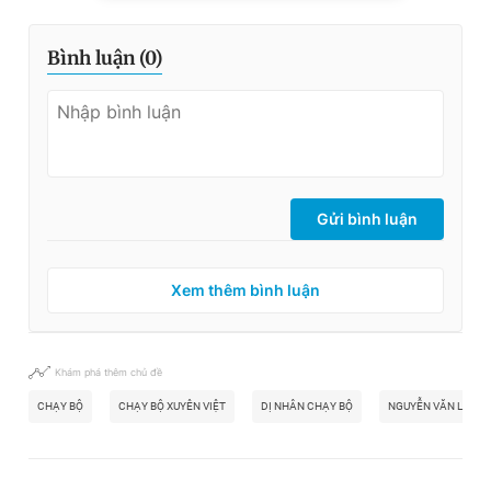
Bình luận (
0
)
Gửi bình luận
Xem thêm bình luận
Khám phá thêm chủ đề
CHẠY BỘ
CHẠY BỘ XUYÊN VIỆT
DỊ NHÂN CHẠY BỘ
NGUYỄN VĂN LONG