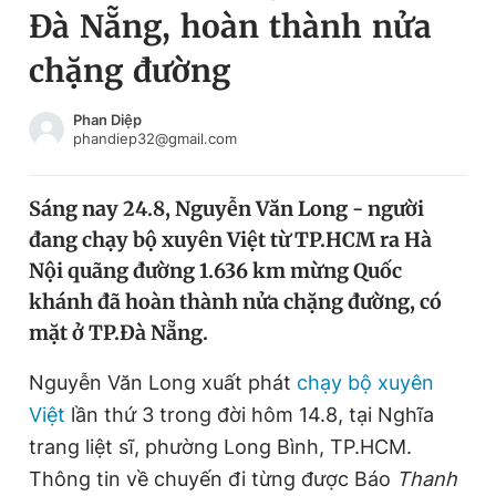
Đà Nẵng, hoàn thành nửa
Chuyên mục khác
Tin đã xem
chặng đường
Chào ngày mới
Tin 24h
Đăng xuất
Phan Diệp
phandiep32@gmail.com
Tin thị trường
Tin 360
Sáng nay 24.8, Nguyễn Văn Long - người
Video
Magazine
đang chạy bộ xuyên Việt từ TP.HCM ra Hà
Nội quãng đường 1.636 km mừng Quốc
Sản phẩm khác
khánh đã hoàn thành nửa chặng đường, có
mặt ở TP.Đà Nẵng.
Tiện ích
Bạn cần biết
Nguyễn Văn Long xuất phát
chạy bộ xuyên
Thông tin tòa soạn
Liên hệ quảng cáo
Việt
lần thứ 3 trong đời hôm 14.8, tại Nghĩa
trang liệt sĩ, phường Long Bình, TP.HCM.
Thông tin về chuyến đi từng được Báo
Thanh