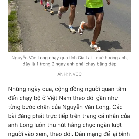
Giấy phép xuất bản số 110/GP - BTTTT cấp ngày 24.3.2020
© 2003-2026 Bản quyền thuộc về Báo Thanh Niên. Cấm sao
chép dưới mọi hình thức nếu không có sự chấp thuận bằng văn
bản. Phát triển bởi ePi Technologies, JSC.
Nguyễn Văn Long chạy qua tỉnh Gia Lai - quê hương anh,
đây là 1 trong 2 ngày anh phải chạy bằng dép
ẢNH: NVCC
Những ngày qua, cộng đồng người quan tâm
đến chạy bộ ở Việt Nam theo dõi gần như
từng bước chân của Nguyễn Văn Long. Các
bài đăng phát trực tiếp trên trang cá nhân của
anh Long luôn thu hút hàng chục ngàn lượt
người vào xem, theo dõi. Dân mạng để lại bình