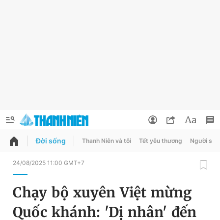
Đời sống
Thanh Niên và tôi
Tết yêu thương
Người sốn
QUẢNG CÁO
ĐẶT BÁO
24/08/2025 11:00 GMT+7
Thông tin tài khoản
Chạy bộ xuyên Việt mừng
Đổi mật khẩu
Chuyên mục
Quốc khánh: 'Dị nhân' đến
Tin đã lưu