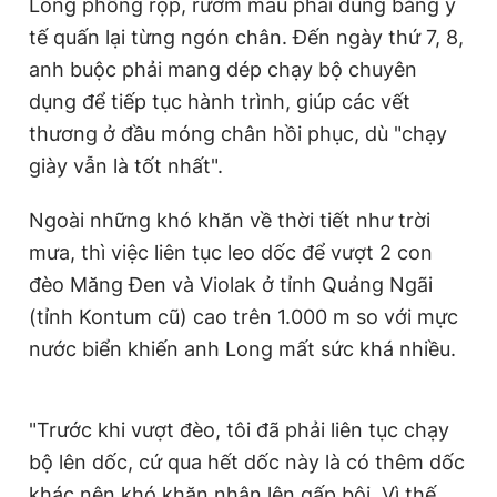
Long phồng rộp, rướm máu phải dùng băng y
tế quấn lại từng ngón chân. Đến ngày thứ 7, 8,
anh buộc phải mang dép chạy bộ chuyên
dụng để tiếp tục hành trình, giúp các vết
thương ở đầu móng chân hồi phục, dù "chạy
giày vẫn là tốt nhất".
Ngoài những khó khăn về thời tiết như trời
mưa, thì việc liên tục leo dốc để vượt 2 con
đèo Măng Đen và Violak ở tỉnh Quảng Ngãi
(tỉnh Kontum cũ) cao trên 1.000 m so với mực
nước biển khiến anh Long mất sức khá nhiều.
"Trước khi vượt đèo, tôi đã phải liên tục chạy
bộ lên dốc, cứ qua hết dốc này là có thêm dốc
khác nên khó khăn nhân lên gấp bội. Vì thế,