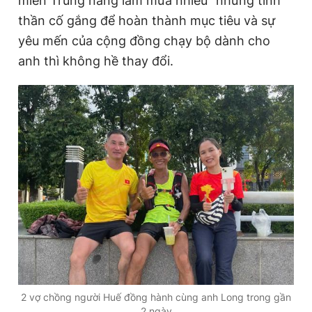
miền Trung nắng lắm mưa nhiều" nhưng tinh
Giấy phép xuất bản số 110/GP - BTTTT cấp ngày 24.3.2020
thần cố gắng để hoàn thành mục tiêu và sự
© 2003-2026 Bản quyền thuộc về Báo Thanh Niên. Cấm sao
chép dưới mọi hình thức nếu không có sự chấp thuận bằng văn
yêu mến của cộng đồng chạy bộ dành cho
bản. Phát triển bởi ePi Technologies, JSC.
anh thì không hề thay đổi.
2 vợ chồng người Huế đồng hành cùng anh Long trong gần
2 ngày