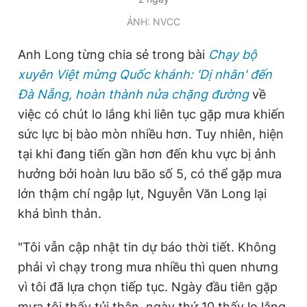
ẢNH: NVCC
Anh Long từng chia sẻ trong bài
Chạy bộ
xuyên Việt mừng Quốc khánh: 'Dị nhân' đến
Đà Nẵng, hoàn thành nửa chặng đường
về
việc có chút lo lắng khi liên tục gặp mưa khiến
sức lực bị bào mòn nhiều hơn. Tuy nhiên, hiện
tại khi đang tiến gần hơn đến khu vực bị ảnh
hưởng bởi hoàn lưu bão số 5, có thể gặp mưa
lớn thậm chí ngập lụt, Nguyễn Văn Long lại
khá bình thản.
"Tôi vẫn cập nhật tin dự báo thời tiết. Không
phải vì chạy trong mưa nhiều thì quen nhưng
vì tôi đã lựa chọn tiếp tục. Ngày đầu tiên gặp
mưa tôi thấy tủi thân, ngày thứ 10 thấy lo lắng