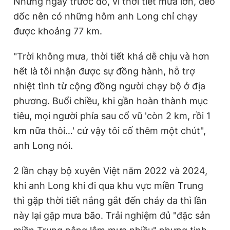
Những ngày trước đó, vì thời tiết mưa lớn, đèo
dốc nên có những hôm anh Long chỉ chạy
được khoảng 77 km.
Đọc Thanh Niên trên điện thoại
"Trời không mưa, thời tiết khá dễ chịu và hơn
hết là tôi nhận được sự đồng hành, hỗ trợ
nhiệt tình từ cộng đồng người chạy bộ ở địa
Theo dõi báo trên
phương. Buổi chiều, khi gần hoàn thành mục
tiêu, mọi người phía sau cổ vũ 'còn 2 km, rồi 1
Hotline
Liên hệ quảng cáo
km nữa thôi…' cứ vậy tôi cố thêm một chút",
0906 645 777
0908 780 404
anh Long nói.
Đặt báo
Quảng cáo
RSS
Tòa soạn
Chính sách bảo
2 lần chạy bộ xuyên Việt năm 2022 và 2024,
khi anh Long khi đi qua khu vực miền Trung
Tổng biên tập: Nguyễn Ngọc Toàn
Phó tổng biên tập thường trực: Hải Thành
thì gặp thời tiết nắng gắt đến cháy da thì lần
Phó tổng biên tập: Lâm Hiếu Dũng
Phó tổng biên tập: Trần Việt Hưng
này lại gặp mưa bão. Trải nghiệm đủ "đặc sản
Tổng thư ký tòa soạn: Đức Trung