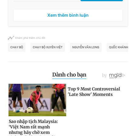
Xem thêm bình luận
Khám phá thêm chủ đề
CHẠY BỘ
CHẠY BỘ XUYÊN VIỆT
NGUYỄN VĂN LONG
QUỐC KHÁNH 2.9