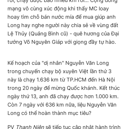
rồi, chạy được bao nhiêu km rồi... Cộng đồng
mạng vô cùng xúc động khi thấy MC loay
hoay tìm chỗ bán nước mía để mua giúp anh
Long hay nghe người này chia sẻ về vùng đất
Lệ Thủy (Quảng Bình cũ) - quê hương của Đại
tướng Võ Nguyên Giáp với giọng đầy tự hào.
Kế hoạch của "dị nhân" Nguyễn Văn Long
trong chuyến chạy bộ xuyên Việt lần thứ 3
này là chạy 1.636 km từ TP.HCM đến Hà Nội
trong 20 ngày để mừng Quốc khánh. Kết thúc
ngày thứ 13, anh đã chạy được hơn 1.000 km.
Còn 7 ngày với 636 km nữa, liệu Nguyễn Văn
Long có thể hoàn thành mục tiêu?
PV
Thanh Niên
sẽ tiếp tục cập nhật hành trình