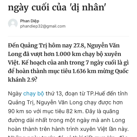
ngày cuối của 'dị nhân'
Chuyên mục khác
Tin đã xem
Chào ngày mới
Tin 24h
Phan Diệp
phandiep32@gmail.com
Đăng xuất
Tin thị trường
Tin 360
Đến Quảng Trị hôm nay 27.8, Nguyễn Văn
Long đã vượt hơn 1.000 km chạy bộ xuyên
Video
Magazine
Việt. Kế hoạch của anh trong 7 ngày cuối là gì
để hoàn thành mục tiêu 1.636 km mừng Quốc
khánh 2.9?
Sản phẩm khác
Tiện ích
Ngày
chạy bộ
thứ 13, đoạn từ TP.Huế đến tỉnh
Bạn cần biết
Quảng Trị, Nguyễn Văn Long chạy được hơn
90 km so với mục tiêu 82 km. Đây là quãng
Thông tin tòa soạn
Liên hệ quảng cáo
đường dài nhất trong một ngày mà anh Long
hoàn thành trên hành trình xuyên Việt lần này.