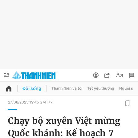
Đời sống
Thanh Niên và tôi
Tết yêu thương
Người sốn
QUẢNG CÁO
ĐẶT BÁO
27/08/2025 19:45 GMT+7
Thông tin tài khoản
Chạy bộ xuyên Việt mừng
Đổi mật khẩu
Chuyên mục
Quốc khánh: Kế hoạch 7
Tin đã lưu