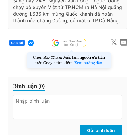
Sáng nay 24.8, Nguyễn Văn Long - người đang
chạy bộ xuyên Việt từ TP.HCM ra Hà Nội quãng
đường 1.636 km mừng Quốc khánh đã hoàn
thành nửa chặng đường, có mặt ở TP.Đà Nẵng.
Chia sẻ
Chọn Báo
Thanh Niên
làm
nguồn ưu tiên
trên Google tìm kiếm.
Xem hướng dẫn.
Bình luận (
0
)
Gửi bình luận