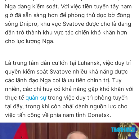
Nga đang kiểm soát. Với việc tiền tuyến tây nam
Giấy phép xuất bản số 110/GP - BTTTT cấp ngày 24.3.2020
© 2003-2026 Bản quyền thuộc về Báo Thanh Niên. Cấm sao
giờ đã sẵn sàng hơn để phòng thủ dọc bờ đông
chép dưới mọi hình thức nếu không có sự chấp thuận bằng văn
bản. Phát triển bởi ePi Technologies, JSC.
sông Dnipro, khu vực Svatove được cho là đang
dần trở thành khu vực tác chiến khó khăn hơn
cho lực lượng Nga.
Là trung tâm dân cư lớn tại Luhansk, việc duy trì
quyền kiểm soát Svatove nhiều khả năng được
các lãnh đạo Nga coi là ưu tiên chính trị. Tuy
nhiên, các chỉ huy có khả năng gặp khó khăn với
thực tế
quân sự
trong việc duy trì phòng tuyến
tại đây, trong khi còn phải dành nguồn lực cho
việc tấn công về phía nam tỉnh Donetsk.