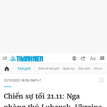
Thế giới
Kinh tế thế giới
Quân sự
Góc nhìn
Hồ sơ
QUẢNG CÁO
ĐẶT BÁO
21/11/2022 18:09 GMT+7
Thông tin tài khoản
Chiến sự tối 21.11: Nga
Đổi mật khẩu
Chuyên mục
Tin đã lưu