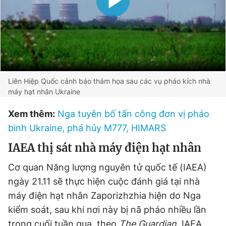
Liên Hiệp Quốc cảnh báo thảm họa sau các vụ pháo kích nhà
máy hạt nhân Ukraine
Xem thêm:
Nga tuyên bố tấn công đơn vị pháo
binh Ukraine, phá hủy M777, HIMARS
IAEA thị sát nhà máy điện hạt nhân
Cơ quan Năng lượng nguyên tử quốc tế (IAEA)
ngày 21.11 sẽ thực hiện cuộc đánh giá tại nhà
máy điện hạt nhân Zaporizhzhia hiện do Nga
kiểm soát, sau khi nơi này bị nã pháo nhiều lần
trong cuối tuần qua, theo
The Guardian
. IAEA