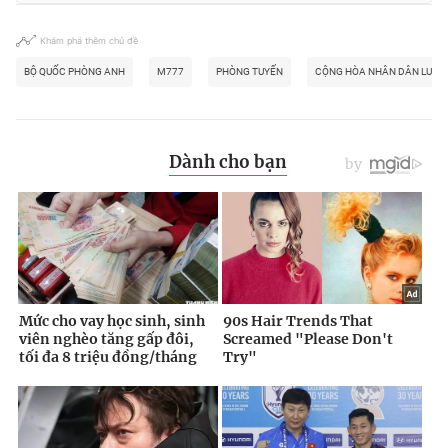
Khám phá thêm chủ đề
BỘ QUỐC PHÒNG ANH
M777
PHÒNG TUYẾN
CỘNG HÒA NHÂN DÂN LUHA