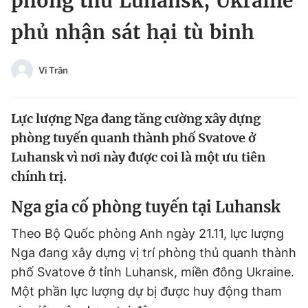
phòng thủ Luhansk, Ukraine
Chuyên mục khác
phủ nhận sát hại tù binh
Tin đã xem
Chào ngày mới
Tin 24h
Đăng xuất
Vi Trân
Tin thị trường
Tin 360
Lực lượng Nga đang tăng cường xây dựng
Video
Magazine
phòng tuyến quanh thành phố Svatove ở
Luhansk vì nơi này được coi là một ưu tiên
chính trị.
Sản phẩm khác
Nga gia cố phòng tuyến tại Luhansk
Tiện ích
Bạn cần biết
Theo Bộ Quốc phòng Anh ngày 21.11, lực lượng
Thông tin tòa soạn
Liên hệ quảng cáo
Nga đang xây dựng vị trí phòng thủ quanh thành
phố Svatove ở tỉnh Luhansk, miền đông Ukraine.
Một phần lực lượng dự bị được huy động tham