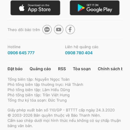
Theo dõi báo trên
Hotline
Liên hệ quảng cáo
0906 645 777
0908 780 404
Đặt báo
Quảng cáo
RSS
Tòa soạn
Chính sách bảo
Tổng biên tập: Nguyễn Ngọc Toàn
Phó tổng biên tập thường trực: Hải Thành
Phó tổng biên tập: Lâm Hiếu Dũng
Phó tổng biên tập: Trần Việt Hưng
Tổng thư ký tòa soạn: Đức Trung
Giấy phép xuất bản số 110/GP - BTTTT cấp ngày 24.3.2020
© 2003-2026 Bản quyền thuộc về Báo Thanh Niên.
Cấm sao chép dưới mọi hình thức nếu không có sự chấp thuận
bằng văn bản.