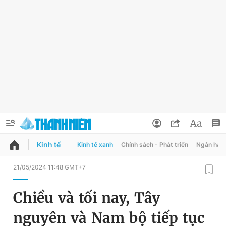
Kinh tế
Kinh tế xanh
Chính sách - Phát triển
Ngân hàn
QUẢNG CÁO
ĐẶT BÁO
21/05/2024 11:48 GMT+7
Thông tin tài khoản
Chiều và tối nay, Tây
Đổi mật khẩu
Chuyên mục
nguyên và Nam bộ tiếp tục
Tin đã lưu