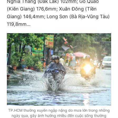
Nghĩa Thắng (Đăk Lăk) 102mm; Gò Quao
(Kiên Giang) 176,6mm; Xuân Đông (Tiền
Giang) 146,4mm; Long Sơn (Bà Rịa-Vũng Tàu)
Đọc Thanh Niên trên điện thoại
119,8mm…
Theo dõi báo trên
Hotline
Liên hệ quảng cáo
0906 645 777
0908 780 404
Đặt báo
Quảng cáo
RSS
Tòa soạn
Chính sách bảo
Tổng biên tập: Nguyễn Ngọc Toàn
Phó tổng biên tập thường trực: Hải Thành
Phó tổng biên tập: Lâm Hiếu Dũng
Phó tổng biên tập: Trần Việt Hưng
TP.HCM thường xuyên ngập nặng do mưa lớn trong những
Tổng thư ký tòa soạn: Đức Trung
ngày qua, gây ảnh hưởng nhiều đến cuộc sống thường