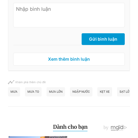
Gửi bình luận
Xem thêm bình luận
Khám phá thêm chủ đề
MƯA
MƯA TO
MƯA LỚN
NGẬP NƯỚC
KẸT XE
SẠT LỞ