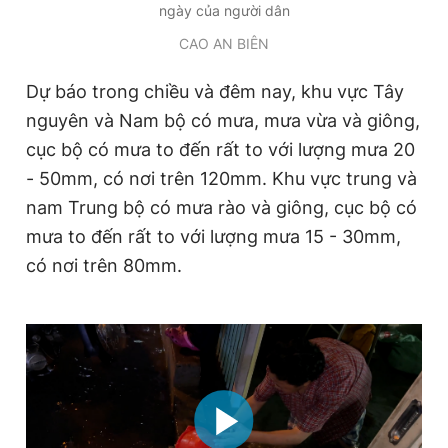
ngày của người dân
Giấy phép xuất bản số 110/GP - BTTTT cấp ngày 24.3.2020
© 2003-2026 Bản quyền thuộc về Báo Thanh Niên. Cấm sao
CAO AN BIÊN
chép dưới mọi hình thức nếu không có sự chấp thuận bằng văn
bản. Phát triển bởi ePi Technologies, JSC.
Dự báo trong chiều và đêm nay, khu vực Tây
nguyên và Nam bộ có mưa, mưa vừa và giông,
cục bộ có mưa to đến rất to với lượng mưa 20
- 50mm, có nơi trên 120mm. Khu vực trung và
nam Trung bộ có mưa rào và giông, cục bộ có
mưa to đến rất to với lượng mưa 15 - 30mm,
có nơi trên 80mm.