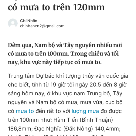
có mưa to trên 120mm
Chuyên mục khác
Tin đã xem
Chào ngày mới
Tin 24h
Chí Nhân
chinhancn2@gmail.com
Đăng xuất
Tin thị trường
Tin 360
Đêm qua, Nam bộ và Tây nguyên nhiều nơi
có mưa to trên 100mm. Trong chiều và tối
Video
Magazine
nay, khu vực này tiếp tục có mưa to.
Trung tâm Dự báo khí tượng thủy văn quốc gia
Sản phẩm khác
cho biết, tính từ 19 giờ tối ngày 20.5 đến 8 giờ
Tiện ích
Bạn cần biết
sáng hôm nay, ở khu vực nam Trung bộ, Tây
nguyên và Nam bộ có mưa, mưa vừa, cục bộ
có
mưa to
đến rất to với
lượng mưa
đo được
Thông tin tòa soạn
Liên hệ quảng cáo
trên 100mm như: Hàm Tiến (Bình Thuận)
186,8mm; Đạo Nghĩa (Đăk Nông) 140,4mm;