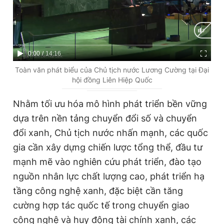
C
0:00
/
D
14:16
u
u
Toàn văn phát biểu của Chủ tịch nước Lương Cường tại Đại
hội đồng Liên Hiệp Quốc
r
r
r
a
Nhằm tối ưu hóa mô hình phát triển bền vững
e
t
dựa trên nền tảng chuyển đổi số và chuyển
n
i
đổi xanh, Chủ tịch nước nhấn mạnh, các quốc
t
o
gia cần xây dựng chiến lược tổng thể, đầu tư
T
n
mạnh mẽ vào nghiên cứu phát triển, đào tạo
i
nguồn nhân lực chất lượng cao, phát triển hạ
m
tầng công nghệ xanh, đặc biệt cần tăng
cường hợp tác quốc tế trong chuyển giao
e
công nghệ và huy động tài chính xanh, các