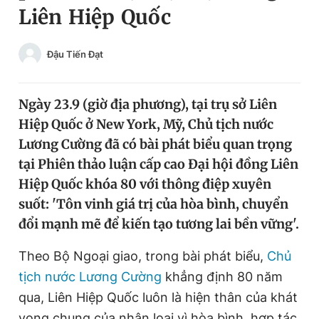
Liên Hiệp Quốc
Chuyên mục khác
Tin đã xem
Chào ngày mới
Tin 24h
Đậu Tiến Đạt
Đăng xuất
Tin thị trường
Tin 360
Ngày 23.9 (giờ địa phương), tại trụ sở Liên
Hiệp Quốc ở New York, Mỹ, Chủ tịch nước
Video
Magazine
Lương Cường đã có bài phát biểu quan trọng
tại Phiên thảo luận cấp cao Đại hội đồng Liên
Hiệp Quốc khóa 80 với thông điệp xuyên
Sản phẩm khác
suốt: 'Tôn vinh giá trị của hòa bình, chuyển
Tiện ích
Bạn cần biết
đổi mạnh mẽ để kiến tạo tương lai bền vững'.
Theo Bộ Ngoại giao, trong bài phát biểu,
Chủ
Thông tin tòa soạn
Liên hệ quảng cáo
tịch nước Lương Cường
khẳng định 80 năm
qua, Liên Hiệp Quốc luôn là hiện thân của khát
vọng chung của nhân loại vì hòa bình, hợp tác