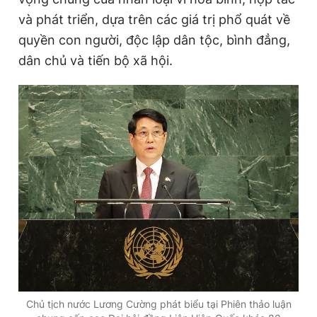
và phát triển, dựa trên các giá trị phổ quát về
quyền con người, độc lập dân tộc, bình đẳng,
Đọc Thanh Niên trên điện thoại
dân chủ và tiến bộ xã hội.
Theo dõi báo trên
Hotline
Liên hệ quảng cáo
0906 645 777
0908 780 404
Đặt báo
Quảng cáo
RSS
Tòa soạn
Chính sách bảo
Tổng biên tập: Nguyễn Ngọc Toàn
Phó tổng biên tập thường trực: Hải Thành
Phó tổng biên tập: Lâm Hiếu Dũng
Phó tổng biên tập: Trần Việt Hưng
Chủ tịch nước Lương Cường phát biểu tại Phiên thảo luận
Tổng thư ký tòa soạn: Đức Trung