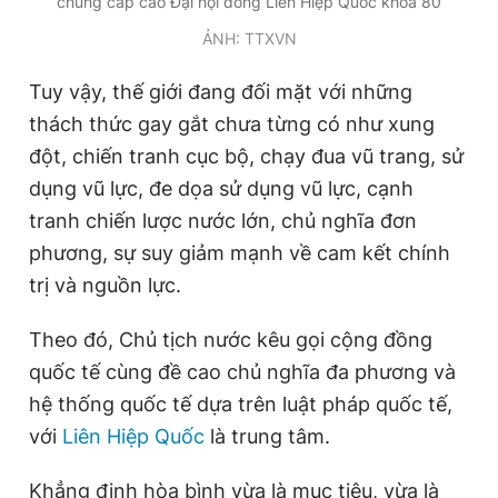
chung cấp cao Đại hội đồng Liên Hiệp Quốc khóa 80
Giấy phép xuất bản số 110/GP - BTTTT cấp ngày 24.3.2020
ẢNH: TTXVN
© 2003-2026 Bản quyền thuộc về Báo Thanh Niên. Cấm sao
chép dưới mọi hình thức nếu không có sự chấp thuận bằng văn
bản. Phát triển bởi ePi Technologies, JSC.
Tuy vậy, thế giới đang đối mặt với những
thách thức gay gắt chưa từng có như xung
đột, chiến tranh cục bộ, chạy đua vũ trang, sử
dụng vũ lực, đe dọa sử dụng vũ lực, cạnh
tranh chiến lược nước lớn, chủ nghĩa đơn
phương, sự suy giảm mạnh về cam kết chính
trị và nguồn lực.
Theo đó, Chủ tịch nước kêu gọi cộng đồng
quốc tế cùng đề cao chủ nghĩa đa phương và
hệ thống quốc tế dựa trên luật pháp quốc tế,
với
Liên Hiệp Quốc
là trung tâm.
Khẳng định hòa bình vừa là mục tiêu, vừa là