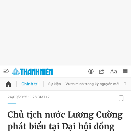
Chính trị
Sự kiện
Vươn mình trong kỷ nguyên mới
Thời
QUẢNG CÁO
ĐẶT BÁO
24/09/2025 11:26 GMT+7
Thông tin tài khoản
Chủ tịch nước Lương Cường
Đổi mật khẩu
Chuyên mục
phát biểu tại Đại hội đồng
Tin đã lưu