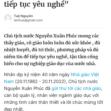
tiếp tục yêu nghề"
Tin đã xem
Chào ngày mới
Tin 24h
Tuệ Nguyễn
Đăng xuất
lamtue@gmail.com
Tin thị trường
Tin 360
Chủ tịch nước Nguyễn Xuân Phúc mong các
Video
Magazine
thầy giáo, cô giáo luôn luôn đủ sức khỏe , đủ
nhiệt huyết, đủ tri thức, phương pháp và đủ
niềm tin để tiếp tục yêu nghề, tận tâm cống
Sản phẩm khác
hiến cho sự nghiệp giáo dục của nước nhà.
Tiện ích
Bạn cần biết
Nhân dịp kỷ niệm 40 năm ngày
Nhà giáo Việt
Nam
(20.11.1982 - 20.11.2022), Chủ tịch nước
Thông tin tòa soạn
Liên hệ quảng cáo
Nguyễn Xuân Phúc đã
gửi thư tới các nhà giáo
,
cán bộ quản lý, nhân viên ngành giáo dục với
những tình cảm thân thiết và lời chúc mừng tốt
đẹp nhất.