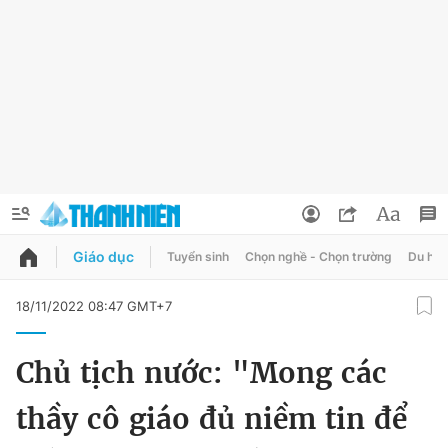
Giáo dục
Tuyển sinh
Chọn nghề - Chọn trường
Du học
QUẢNG CÁO
ĐẶT BÁO
18/11/2022 08:47 GMT+7
Thông tin tài khoản
Chủ tịch nước: "Mong các
Đổi mật khẩu
Chuyên mục
thầy cô giáo đủ niềm tin để
Tin đã lưu
Chuyên mục khác