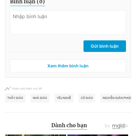
Bình luận (
0
)
Gửi bình luận
Xem thêm bình luận
Khám phá thêm chủ đề
THẦY GIÁO
NHÀ GIÁO
YÊU NGHỀ
CÔ GIÁO
NGUYỄN XUÂN PHÚC