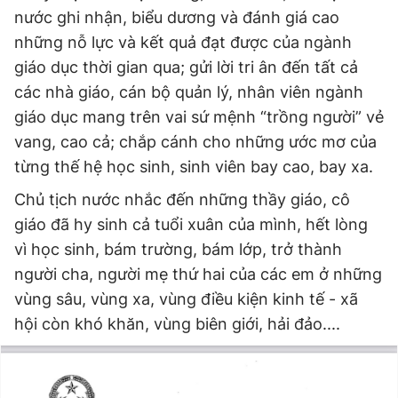
© 2003-2026 Bản quyền thuộc về Báo Thanh Niên. Cấm sao
nước ghi nhận, biểu dương và đánh giá cao
chép dưới mọi hình thức nếu không có sự chấp thuận bằng văn
bản. Phát triển bởi ePi Technologies, JSC.
những nỗ lực và kết quả đạt được của ngành
giáo dục thời gian qua; gửi lời tri ân đến tất cả
các nhà giáo, cán bộ quản lý, nhân viên ngành
giáo dục mang trên vai sứ mệnh “trồng người” vẻ
vang, cao cả; chắp cánh cho những ước mơ của
từng thế hệ học sinh, sinh viên bay cao, bay xa.
Chủ tịch nước nhắc đến những thầy giáo, cô
giáo đã hy sinh cả tuổi xuân của mình, hết lòng
vì học sinh, bám trường, bám lớp, trở thành
người cha, người mẹ thứ hai của các em ở những
vùng sâu, vùng xa, vùng điều kiện kinh tế - xã
hội còn khó khăn, vùng biên giới, hải đảo....