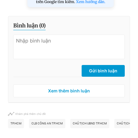
trên Google tìm kiếm.
Xem hướng dẫn.
Bình luận (
0
)
Gửi bình luận
Xem thêm bình luận
Khám phá thêm chủ đề
TP.HCM
CLB CÔNG AN TP.HCM
CHỦ TỊCH UBND TP.HCM
CHỦ TỊCH NGU