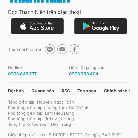
Đọc Thanh Niên trên điện thoại
Theo dõi báo trên
Hotline
Liên hệ quảng cáo
0906 645 777
0908 780 404
Đặt báo
Quảng cáo
RSS
Tòa soạn
Chính sách bảo
Tổng biên tập: Nguyễn Ngọc Toàn
Phó tổng biên tập thường trực: Hải Thành
Phó tổng biên tập: Lâm Hiếu Dũng
Phó tổng biên tập: Trần Việt Hưng
Tổng thư ký tòa soạn: Đức Trung
Giấy phép xuất bản số 110/GP - BTTTT cấp ngày 24.3.2020