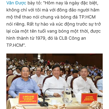
Văn Được
bày tỏ: "Hôm nay là ngày đặc biệt,
không chỉ với tôi mà với đông đảo người hâm
mộ thể thao nói chung và bóng đá TP.HCM
Đọc Thanh Niên trên điện thoại
nói riêng. Rất tự hào và xúc động trước sự trở
lại của một tên tuổi vang bóng một thời, được
hình thành từ 1979, đó là CLB Công an
TP.HCM".
Theo dõi báo trên
Hotline
Liên hệ quảng cáo
0906 645 777
0908 780 404
Đặt báo
Quảng cáo
RSS
Tòa soạn
Chính sách bảo
Tổng biên tập: Nguyễn Ngọc Toàn
Phó tổng biên tập thường trực: Hải Thành
Phó tổng biên tập: Lâm Hiếu Dũng
Phó tổng biên tập: Trần Việt Hưng
Tổng thư ký tòa soạn: Đức Trung