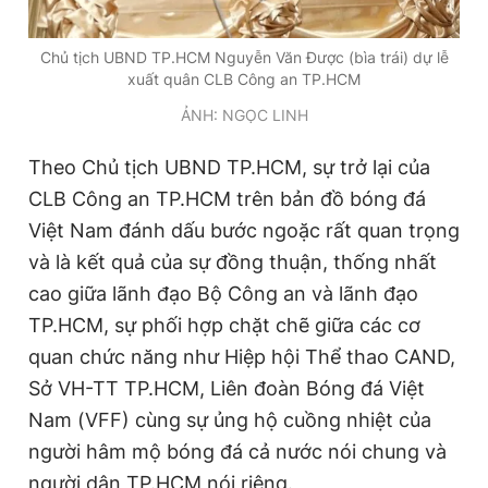
Giấy phép xuất bản số 110/GP - BTTTT cấp ngày 24.3.2020
© 2003-2026 Bản quyền thuộc về Báo Thanh Niên. Cấm sao
Chủ tịch UBND TP.HCM Nguyễn Văn Được (bìa trái) dự lễ
chép dưới mọi hình thức nếu không có sự chấp thuận bằng văn
xuất quân CLB Công an TP.HCM
bản. Phát triển bởi ePi Technologies, JSC.
ẢNH: NGỌC LINH
Theo Chủ tịch UBND TP.HCM, sự trở lại của
CLB Công an TP.HCM trên bản đồ bóng đá
Việt Nam đánh dấu bước ngoặc rất quan trọng
và là kết quả của sự đồng thuận, thống nhất
cao giữa lãnh đạo Bộ Công an và lãnh đạo
TP.HCM, sự phối hợp chặt chẽ giữa các cơ
quan chức năng như Hiệp hội Thể thao CAND,
Sở VH-TT TP.HCM, Liên đoàn Bóng đá Việt
Nam (VFF) cùng sự ủng hộ cuồng nhiệt của
người hâm mộ bóng đá cả nước nói chung và
người dân TP.HCM nói riêng.