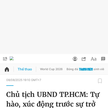
Thể thao
World Cup 2026
Bóng đá
sinh viên
QUẢNG CÁO
ĐẶT BÁO
08/08/2025 19:10 GMT+7
Thông tin tài khoản
Chủ tịch UBND TP.HCM: Tự
Đổi mật khẩu
Chuyên mục
hào, xúc động trước sự trở
Tin đã lưu