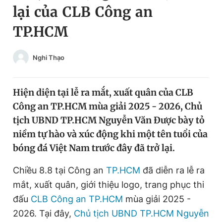
lại của CLB Công an
Chuyên mục khác
Tin đã xem
TP.HCM
Chào ngày mới
Tin 24h
Đăng xuất
Nghi Thạo
Tin thị trường
Tin 360
Hiện diện tại lễ ra mắt, xuất quân của CLB
Video
Magazine
Công an TP.HCM mùa giải 2025 - 2026, Chủ
tịch UBND TP.HCM Nguyễn Văn Được bày tỏ
Sản phẩm khác
niềm tự hào và xúc động khi một tên tuổi của
bóng đá Việt Nam trước đây đã trở lại.
Tiện ích
Bạn cần biết
Chiều 8.8 tại Công an
TP.HCM
đã diễn ra lễ ra
Thông tin tòa soạn
Liên hệ quảng cáo
mắt, xuất quân, giới thiệu logo, trang phục thi
đấu
CLB Công an TP.HCM
mùa giải 2025 -
2026. Tại đây,
Chủ tịch UBND TP.HCM Nguyễn