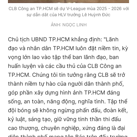
CLB Công an TP.HCM sẽ dự V-League mùa 2025 - 2026 với
sự dẫn dắt của HLV trưởng Lê Huỳnh Đức
ẢNH: NGỌC LINH
Chủ tịch UBND TP.HCM khẳng định: "Lãnh
đạo và nhân dân TP.HCM luôn đặt niềm tin, kỳ
vọng lớn lao vào tập thể ban lãnh đạo, ban
huấn luyện và các cầu thủ của CLB Công an
TP.HCM. Chúng tôi tin tưởng rằng CLB sẽ trở
thành niềm tự hào của người dân thành phố,
góp phần xây dựng hình ảnh TP.HCM đáng
sống, an toàn, năng động, nghĩa tình. Tập thể
đội bóng sẽ không ngừng phấn đấu, đoàn kết,
kỷ luật, sáng tạo, giữ vững tinh thần thi đấu
cao thượng, chuyên nghiệp, xứng đáng là đại
diện thành phố mang tên Bác trên đấu trường