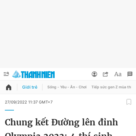
Giới trẻ
Sống - Yêu - Ăn - Chơi
Tiếp sức gen Z mùa thi
QUẢNG CÁO
ĐẶT BÁO
27/09/2022 11:37 GMT+7
Thông tin tài khoản
Chung kết Đường lên đỉnh
Đổi mật khẩu
Chuyên mục
Tin đã lưu