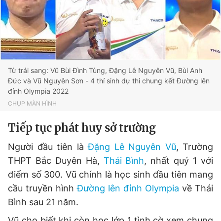
Đọc Thanh Niên trên điện thoại
Từ trái sang: Vũ Bùi Đình Tùng, Đặng Lê Nguyên Vũ, Bùi Anh
Đức và Vũ Nguyên Sơn - 4 thí sinh dự thi chung kết Đường lên
đỉnh Olympia 2022
Theo dõi báo trên
CHỤP MÀN HÌNH
Hotline
Liên hệ quảng cáo
Tiếp tục phát huy sở trường
0906 645 777
0908 780 404
Người đầu tiên là
Đặng Lê Nguyên Vũ
, Trường
THPT Bắc Duyên Hà,
Thái Bình
, nhất quý 1 với
Đặt báo
Quảng cáo
RSS
Tòa soạn
Chính sách bảo
điểm số 300. Vũ chính là học sinh đầu tiên mang
Tổng biên tập: Nguyễn Ngọc Toàn
cầu truyền hình
Đường lên đỉnh Olympia
về Thái
Phó tổng biên tập thường trực: Hải Thành
Phó tổng biên tập: Lâm Hiếu Dũng
Bình sau 21 năm.
Phó tổng biên tập: Trần Việt Hưng
Tổng thư ký tòa soạn: Đức Trung
Vũ cho biết khi còn học lớp 1 tình cờ xem chung