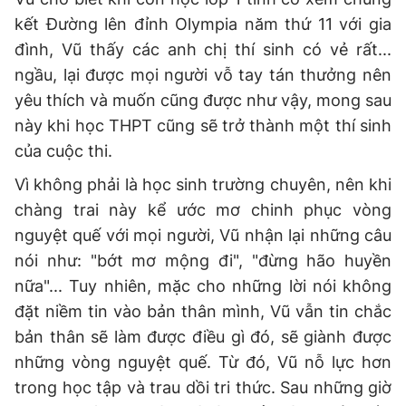
Giấy phép xuất bản số 110/GP - BTTTT cấp ngày 24.3.2020
kết Đường lên đỉnh Olympia năm thứ 11 với gia
© 2003-2026 Bản quyền thuộc về Báo Thanh Niên. Cấm sao
đình, Vũ thấy các anh chị thí sinh có vẻ rất...
chép dưới mọi hình thức nếu không có sự chấp thuận bằng văn
bản. Phát triển bởi ePi Technologies, JSC.
ngầu, lại được mọi người vỗ tay tán thưởng nên
yêu thích và muốn cũng được như vậy, mong sau
này khi học THPT cũng sẽ trở thành một thí sinh
của cuộc thi.
Vì không phải là học sinh trường chuyên, nên khi
chàng trai này kể ước mơ chinh phục vòng
nguyệt quế với mọi người, Vũ nhận lại những câu
nói như: "bớt mơ mộng đi", "đừng hão huyền
nữa"... Tuy nhiên, mặc cho những lời nói không
đặt niềm tin vào bản thân mình, Vũ vẫn tin chắc
bản thân sẽ làm được điều gì đó, sẽ giành được
những vòng nguyệt quế. Từ đó, Vũ nỗ lực hơn
trong học tập và trau dồi tri thức. Sau những giờ