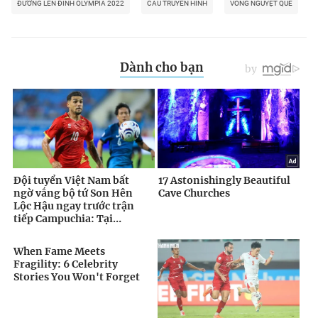
ĐƯỜNG LÊN ĐỈNH OLYMPIA 2022
CẦU TRUYỀN HÌNH
VÒNG NGUYỆT QUẾ