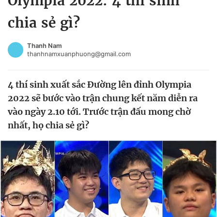
Olympia 2022: 4 thí sinh
Chuyên mục khác
chia sẻ gì?
Tin đã xem
Chào ngày mới
Tin 24h
Thanh Nam
Đăng xuất
thanhnamxuanphuong@gmail.com
Tin thị trường
Tin 360
4 thí sinh xuất sắc Đường lên đỉnh Olympia
Video
Magazine
2022 sẽ bước vào trận chung kết năm diễn ra
vào ngày 2.10 tới. Trước trận đấu mong chờ
nhất, họ chia sẻ gì?
Sản phẩm khác
Tiện ích
Bạn cần biết
Thông tin tòa soạn
Liên hệ quảng cáo