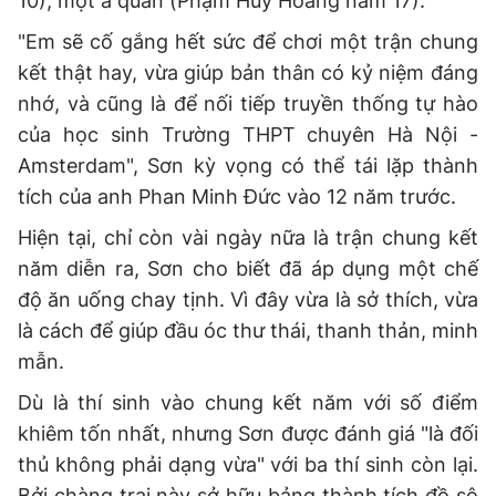
10), một á quân (Phạm Huy Hoàng năm 17).
"Em sẽ cố gắng hết sức để chơi một trận chung
kết thật hay, vừa giúp bản thân có kỷ niệm đáng
nhớ, và cũng là để nối tiếp truyền thống tự hào
của học sinh Trường THPT chuyên Hà Nội -
Amsterdam", Sơn kỳ vọng có thể tái lặp thành
tích của anh Phan Minh Đức vào 12 năm trước.
Hiện tại, chỉ còn vài ngày nữa là trận chung kết
năm diễn ra, Sơn cho biết đã áp dụng một chế
độ ăn uống chay tịnh. Vì đây vừa là sở thích, vừa
là cách để giúp đầu óc thư thái, thanh thản, minh
mẫn.
Dù là thí sinh vào chung kết năm với số điểm
khiêm tốn nhất, nhưng Sơn được đánh giá "là đối
thủ không phải dạng vừa" với ba thí sinh còn lại.
Bởi chàng trai này sở hữu bảng thành tích đồ sộ