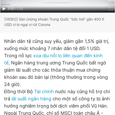
Giấy phép xuất bản số 110/GP - BTTTT cấp ngày 24.3.2020
Current
0:00
/
Duration
1:31
© 2003-2026 Bản quyền thuộc về Báo Thanh Niên. Cấm sao
chép dưới mọi hình thức nếu không có sự chấp thuận bằng văn
Time
bản. Phát triển bởi ePi Technologies, JSC.
[VIDEO] Sàn chứng khoán Trung Quốc "bốc hơi" gần 400 tỉ
USD vì lo ngại vi rút Corona
Nhân dân tệ cũng suy yếu, giảm gần 1,5% giá trị,
xuống mức khoảng 7 nhân dân tệ đổi 1 USD.
Trong nỗ lực
xoa dịu nỗi lo liên quan đến kinh
tế,
Ngân hàng trung ương Trung Quốc bất ngờ
giảm lãi suất cho các thỏa thuận mua chứng
khoán sau đó bán lại (thông thường trong vòng
24 giờ).
Đồng thời Bộ
Tài chính
nước này cũng hỗ trợ chi
trả
lãi suất ngân hàng
cho một số công ty bị ảnh
hưởng nghiêm trọng bởi dịch viêm phổi Vũ Hán.
Ngoài Trung Quốc, chỉ số MSCI toàn châu Á -