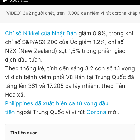
Current
0:00
/
Duration
2:11
Time
[VIDEO] 362 người chết, trên 17.000 ca nhiễm vi rút corona khắp t
Chỉ số Nikkei của Nhật Bản
giảm 0,9%, trong khi
chỉ số S&P/ASX 200 của Úc giảm 1,2%, chỉ số
NZX (New Zealand) sụt 1,5% trong phiên giao
dịch đầu tuần.
Theo thống kê, tính đến sáng 3.2 con số tử vong
vì dịch bệnh viêm phổi Vũ Hán tại Trung Quốc đã
tăng lên 361 và 17.205 ca lây nhiễm, theo Tân
Hoa xã.
Philippines đã xuất hiện ca tử vong đầu
tiên
ngoài Trung Quốc vì vi rút
Corona
mới.
Tin liên quan