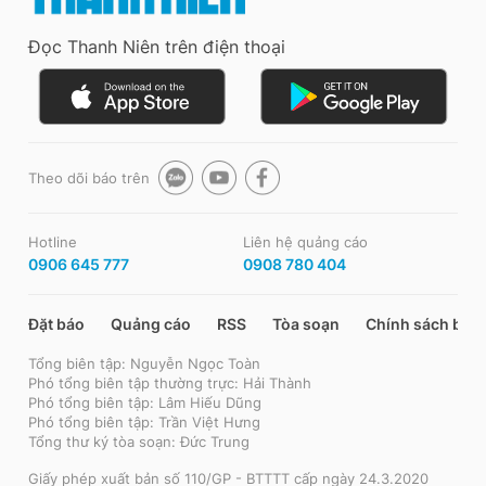
Đọc Thanh Niên trên điện thoại
Theo dõi báo trên
Hotline
Liên hệ quảng cáo
0906 645 777
0908 780 404
Đặt báo
Quảng cáo
RSS
Tòa soạn
Chính sách bảo
Tổng biên tập: Nguyễn Ngọc Toàn
Phó tổng biên tập thường trực: Hải Thành
Phó tổng biên tập: Lâm Hiếu Dũng
Phó tổng biên tập: Trần Việt Hưng
Tổng thư ký tòa soạn: Đức Trung
Giấy phép xuất bản số 110/GP - BTTTT cấp ngày 24.3.2020