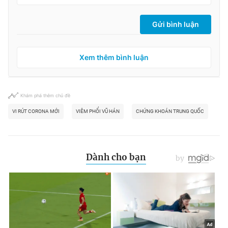
Gửi bình luận
Xem thêm bình luận
Khám phá thêm chủ đề
VI RÚT CORONA MỚI
VIÊM PHỔI VŨ HÁN
CHỨNG KHOÁN TRUNG QUỐC