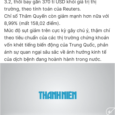
3.2, thổi bay gần 370 tỉ USD khỏi giá trị thị
trường, theo tính toán của Reuters.
Chỉ số Thâm Quyến còn giảm mạnh hơn nữa với
Đọc Thanh Niên trên điện thoại
8,99% (mất 158,02 điểm).
Mức độ sụt giảm trên cực kỳ gây chú ý, thậm chí
theo tiêu chuẩn của các thị trường chứng khoán
vốn khét tiếng biến động của Trung Quốc, phản
Theo dõi báo trên
ánh sự quan ngại sâu sắc về ảnh hưởng kinh tế
của dịch bệnh đang hoành hành trong nước.
Hotline
Liên hệ quảng cáo
0906 645 777
0908 780 404
Đặt báo
Quảng cáo
RSS
Tòa soạn
Chính sách bảo
Tổng biên tập: Nguyễn Ngọc Toàn
Phó tổng biên tập thường trực: Hải Thành
Phó tổng biên tập: Lâm Hiếu Dũng
Phó tổng biên tập: Trần Việt Hưng
Tổng thư ký tòa soạn: Đức Trung