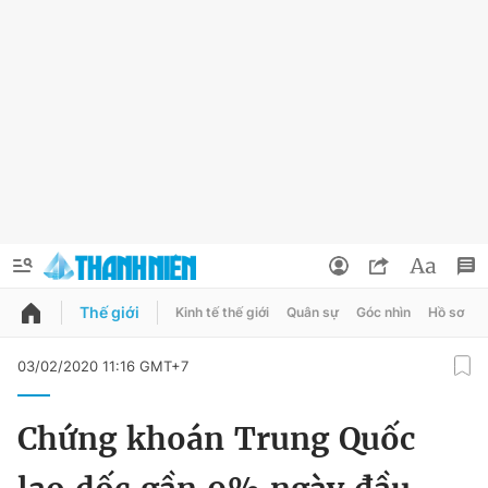
Thế giới
Kinh tế thế giới
Quân sự
Góc nhìn
Hồ sơ
QUẢNG CÁO
ĐẶT BÁO
03/02/2020 11:16 GMT+7
Thông tin tài khoản
Chứng khoán Trung Quốc
Đổi mật khẩu
Chuyên mục
Tin đã lưu