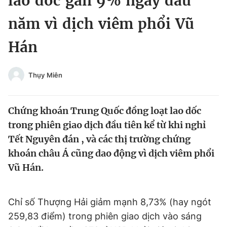
lao dốc gần 9% ngày đầu
Chuyên mục khác
năm vì dịch viêm phổi Vũ
Tin đã xem
Chào ngày mới
Tin 24h
Hán
Đăng xuất
Tin thị trường
Tin 360
Thụy Miên
Video
Magazine
Chứng khoán Trung Quốc đồng loạt lao dốc
trong phiên giao dịch đầu tiên kể từ khi nghỉ
Sản phẩm khác
Tết Nguyên đán , và các thị trường chứng
khoán châu Á cũng dao động vì dịch viêm phổi
Tiện ích
Bạn cần biết
Vũ Hán.
Thông tin tòa soạn
Liên hệ quảng cáo
Chỉ số Thượng Hải giảm mạnh 8,73% (hay ngót
259,83 điểm) trong phiên giao dịch vào sáng