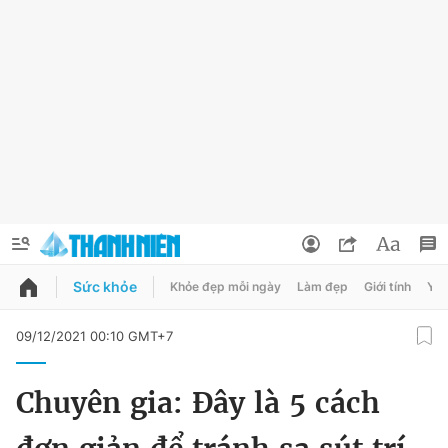
Sức khỏe
Khỏe đẹp mỗi ngày
Làm đẹp
Giới tính
Y t
QUẢNG CÁO
ĐẶT BÁO
09/12/2021 00:10 GMT+7
Thông tin tài khoản
Chuyên gia: Đây là 5 cách
Đổi mật khẩu
Chuyên mục
Tin đã lưu