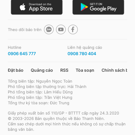
Theo dõi báo trên
Hotline
Liên hệ quảng cáo
0906 645 777
0908 780 404
Đặt báo
Quảng cáo
RSS
Tòa soạn
Chính sách bảo
Tổng biên tập: Nguyễn Ngọc Toàn
Phó tổng biên tập thường trực: Hải Thành
Phó tổng biên tập: Lâm Hiếu Dũng
Phó tổng biên tập: Trần Việt Hưng
Tổng thư ký tòa soạn: Đức Trung
Giấy phép xuất bản số 110/GP - BTTTT cấp ngày 24.3.2020
© 2003-2026 Bản quyền thuộc về Báo Thanh Niên.
Cấm sao chép dưới mọi hình thức nếu không có sự chấp thuận
bằng văn bản.