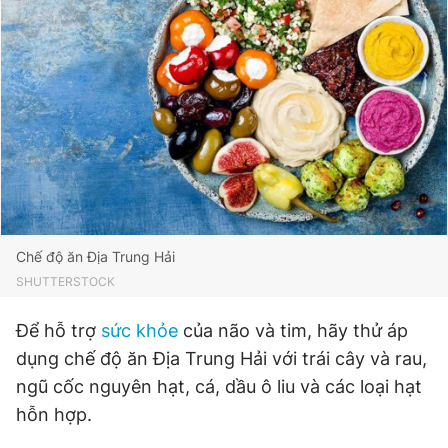
Giấy phép xuất bản số 110/GP - BTTTT cấp ngày 24.3.2020
© 2003-2026 Bản quyền thuộc về Báo Thanh Niên. Cấm sao
chép dưới mọi hình thức nếu không có sự chấp thuận bằng văn
bản. Phát triển bởi ePi Technologies, JSC.
Chế độ ăn Địa Trung Hải
SHUTTERSTOCK
Để hỗ trợ
sức khỏe
của não và tim, hãy thử áp
dụng chế độ ăn Địa Trung Hải với trái cây và rau,
ngũ cốc nguyên hạt, cá, dầu ô liu và các loại hạt
hỗn hợp.