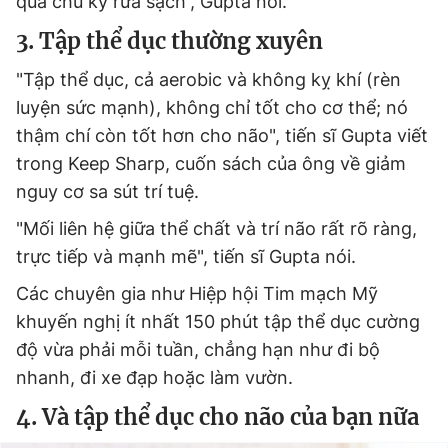
qua chu kỳ rửa sạch”, Gupta nói.
3. Tập thể dục thường xuyên
"Tập thể dục, cả aerobic và không kỵ khí (rèn
luyện sức mạnh), không chỉ tốt cho cơ thể; nó
thậm chí còn tốt hơn cho não", tiến sĩ Gupta viết
trong Keep Sharp, cuốn sách của ông về giảm
nguy cơ sa sút trí tuệ.
"Mối liên hệ giữa thể chất và trí não rất rõ ràng,
trực tiếp và mạnh mẽ", tiến sĩ Gupta nói.
Các chuyên gia như Hiệp hội Tim mạch Mỹ
khuyến nghị ít nhất 150 phút tập thể dục cường
độ vừa phải mỗi tuần, chẳng hạn như đi bộ
nhanh, đi xe đạp hoặc làm vườn.
4. Và tập thể dục cho não của bạn nữa