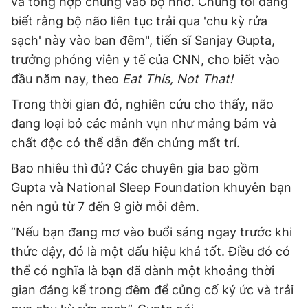
và tổng hợp chúng vào bộ nhớ. Chúng tôi đang
biết rằng bộ não liên tục trải qua 'chu kỳ rửa
sạch' này vào ban đêm", tiến sĩ Sanjay Gupta,
trưởng phóng viên y tế của CNN, cho biết vào
đầu năm nay, theo
Eat This, Not That!
Trong thời gian đó, nghiên cứu cho thấy, não
đang loại bỏ các mảnh vụn như mảng bám và
chất độc có thể dẫn đến chứng mất trí.
Bao nhiêu thì đủ? Các chuyên gia bao gồm
Gupta và National Sleep Foundation khuyên bạn
nên ngủ từ 7 đến 9 giờ mỗi đêm.
“Nếu bạn đang mơ vào buổi sáng ngay trước khi
thức dậy, đó là một dấu hiệu khá tốt. Điều đó có
thể có nghĩa là bạn đã dành một khoảng thời
gian đáng kể trong đêm để củng cố ký ức và trải