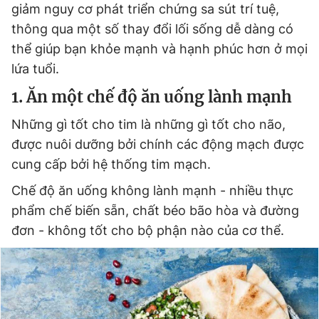
giảm nguy cơ phát triển chứng sa sút trí tuệ,
thông qua một số thay đổi lối sống dễ dàng có
thể giúp bạn khỏe mạnh và hạnh phúc hơn ở mọi
Đọc Thanh Niên trên điện thoại
lứa tuổi.
1. Ăn một chế độ ăn uống lành mạnh
Những gì tốt cho tim là những gì tốt cho não,
Theo dõi báo trên
được nuôi dưỡng bởi chính các động mạch được
cung cấp bởi hệ thống tim mạch.
Hotline
Liên hệ quảng cáo
Chế độ ăn uống không lành mạnh - nhiều thực
0906 645 777
0908 780 404
phẩm chế biến sẵn, chất béo bão hòa và đường
đơn - không tốt cho bộ phận nào của cơ thể.
Đặt báo
Quảng cáo
RSS
Tòa soạn
Chính sách bảo
Tổng biên tập: Nguyễn Ngọc Toàn
Phó tổng biên tập thường trực: Hải Thành
Phó tổng biên tập: Lâm Hiếu Dũng
Phó tổng biên tập: Trần Việt Hưng
Tổng thư ký tòa soạn: Đức Trung