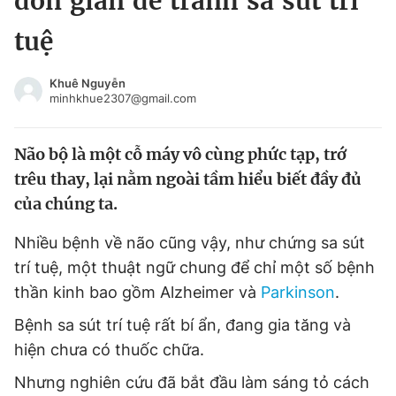
đơn giản để tránh sa sút trí
Chuyên mục khác
tuệ
Tin đã xem
Chào ngày mới
Tin 24h
Khuê Nguyễn
Đăng xuất
minhkhue2307@gmail.com
Tin thị trường
Tin 360
Não bộ là một cỗ máy vô cùng phức tạp, trớ
Video
Magazine
trêu thay, lại nằm ngoài tầm hiểu biết đầy đủ
của chúng ta.
Sản phẩm khác
Nhiều bệnh về não cũng vậy, như chứng sa sút
trí tuệ, một thuật ngữ chung để chỉ một số bệnh
Tiện ích
Bạn cần biết
thần kinh bao gồm Alzheimer và
Parkinson
.
Thông tin tòa soạn
Liên hệ quảng cáo
Bệnh sa sút trí tuệ rất bí ẩn, đang gia tăng và
hiện chưa có thuốc chữa.
Nhưng nghiên cứu đã bắt đầu làm sáng tỏ cách