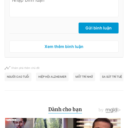
Gửi bình luận
Xem thêm bình luận
Khám phá thêm chủ đề
NGƯỜI CAO TUỔI
HIỆP HỘI ALZHEIMER
MẤT TRÍ NHỚ
SA SÚT TRÍ TUỆ