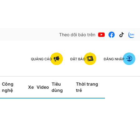
Theo dõi báo trên
QUẢNG CÁO
ĐẶT BÁO
ĐĂNG NHẬP
Công
Tiêu
Thời trang
Xe
Video
nghệ
dùng
trẻ