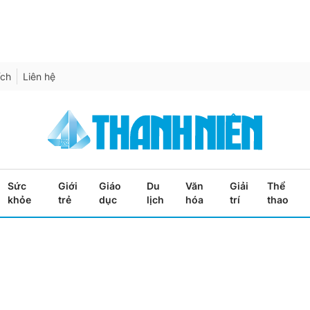
ích
Liên hệ
Sức
Giới
Giáo
Du
Văn
Giải
Thể
khỏe
trẻ
dục
lịch
hóa
trí
thao