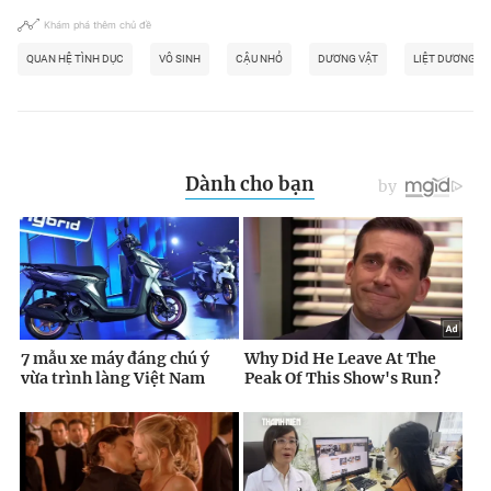
Khám phá thêm chủ đề
QUAN HỆ TÌNH DỤC
VÔ SINH
CẬU NHỎ
DƯƠNG VẬT
LIỆT DƯƠNG