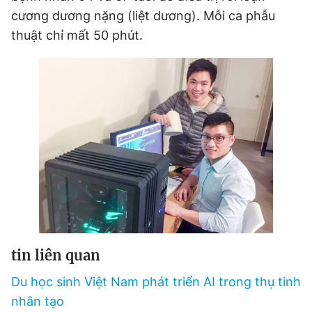
cương dương nặng (liệt dương). Mỗi ca phẫu
thuật chỉ mất 50 phút.
Đọc Thanh Niên trên điện thoại
Theo dõi báo trên
Hotline
Liên hệ quảng cáo
0906 645 777
0908 780 404
Đặt báo
Quảng cáo
RSS
Tòa soạn
Chính sách bảo
Tổng biên tập: Nguyễn Ngọc Toàn
tin liên quan
Phó tổng biên tập thường trực: Hải Thành
Phó tổng biên tập: Lâm Hiếu Dũng
Du học sinh Việt Nam phát triển AI trong thụ tinh
Phó tổng biên tập: Trần Việt Hưng
nhân tạo
Tổng thư ký tòa soạn: Đức Trung