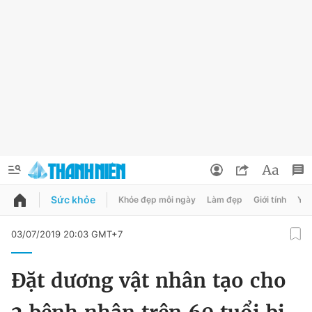
Sức khỏe
Khỏe đẹp mỗi ngày
Làm đẹp
Giới tính
Y t
QUẢNG CÁO
ĐẶT BÁO
03/07/2019 20:03 GMT+7
Thông tin tài khoản
Đặt dương vật nhân tạo cho
Đổi mật khẩu
Chuyên mục
Tin đã lưu