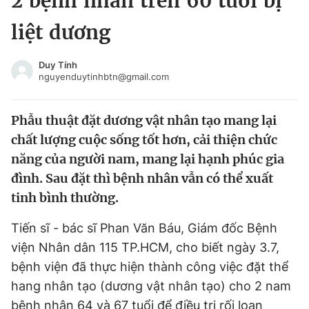
2 bệnh nhân trên 60 tuổi bị
Chuyên mục khác
liệt dương
Tin đã xem
Chào ngày mới
Tin 24h
Duy Tính
Đăng xuất
nguyenduytinhbtn@gmail.com
Tin thị trường
Tin 360
Phẫu thuật đặt dương vật nhân tạo mang lại
Video
Magazine
chất lượng cuộc sống tốt hơn, cải thiện chức
năng của người nam, mang lại hạnh phúc gia
đình. Sau đặt thì bệnh nhân vẫn có thể xuất
Sản phẩm khác
tinh bình thường.
Tiện ích
Bạn cần biết
Tiến sĩ - bác sĩ Phan Văn Báu, Giám đốc Bệnh
viện Nhân dân 115 TP.HCM, cho biết ngày 3.7,
Thông tin tòa soạn
Liên hệ quảng cáo
bệnh viện đã thực hiện thành công việc đặt thể
hang nhân tạo (dương vật nhân tạo) cho 2 nam
bệnh nhân 64 và 67 tuổi để điều trị rối loạn