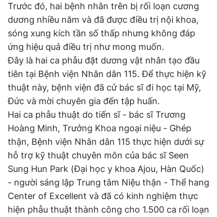
Trước đó, hai bệnh nhân trên bị rối loạn cương
Giấy phép xuất bản số 110/GP - BTTTT cấp ngày 24.3.2020
© 2003-2026 Bản quyền thuộc về Báo Thanh Niên. Cấm sao
dương nhiều năm và đã được điều trị nội khoa,
chép dưới mọi hình thức nếu không có sự chấp thuận bằng văn
sóng xung kích tần số thấp nhưng không đáp
bản. Phát triển bởi ePi Technologies, JSC.
ứng hiệu quả điều trị như mong muốn.
Đây là hai ca phẫu đặt dương vật nhân tạo đầu
tiên tại Bệnh viện Nhân dân 115. Để thực hiện kỹ
thuật này, bệnh viện đã cử bác sĩ đi học tại Mỹ,
Đức và mời chuyên gia đến tập huấn.
Hai ca phẫu thuật do tiến sĩ - bác sĩ Trương
Hoàng Minh, Trưởng Khoa ngoại niệu - Ghép
thận, Bệnh viện Nhân dân 115 thực hiện dưới sự
hỗ trợ kỹ thuật chuyên môn của bác sĩ Seen
Sung Hun Park (Đại học y khoa Ajou, Hàn Quốc)
- người sáng lập Trung tâm Niệu thận - Thể hang
Center of Excellent và đã có kinh nghiệm thực
hiện phẫu thuật thành công cho 1.500 ca rối loạn