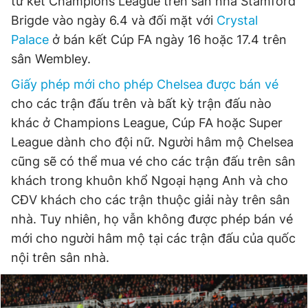
tứ kết Champions League trên sân nhà Stamford
Giấy phép xuất bản số 110/GP - BTTTT cấp ngày 24.3.2020
Brigde vào ngày 6.4 và đối mặt với
Crystal
© 2003-2026 Bản quyền thuộc về Báo Thanh Niên. Cấm sao
Palace
ở bán kết Cúp FA ngày 16 hoặc 17.4 trên
chép dưới mọi hình thức nếu không có sự chấp thuận bằng văn
bản. Phát triển bởi ePi Technologies, JSC.
sân Wembley.
Giấy phép mới cho phép Chelsea được bán vé
cho các trận đấu trên và bất kỳ trận đấu nào
khác ở Champions League, Cúp FA hoặc Super
League dành cho đội nữ. Người hâm mộ Chelsea
cũng sẽ có thể mua vé cho các trận đấu trên sân
khách trong khuôn khổ Ngoại hạng Anh và cho
CĐV khách cho các trận thuộc giải này trên sân
nhà. Tuy nhiên, họ vẫn không được phép bán vé
mới cho người hâm mộ tại các trận đấu của quốc
nội trên sân nhà.