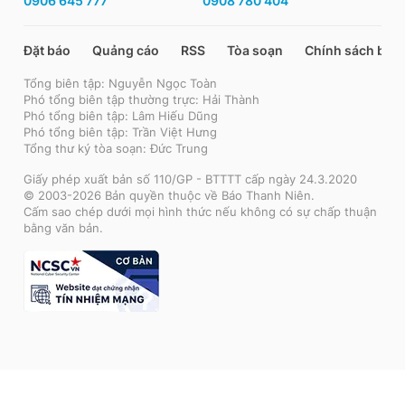
0906 645 777
0908 780 404
Đặt báo
Quảng cáo
RSS
Tòa soạn
Chính sách bảo
Tổng biên tập: Nguyễn Ngọc Toàn
Phó tổng biên tập thường trực: Hải Thành
Phó tổng biên tập: Lâm Hiếu Dũng
Phó tổng biên tập: Trần Việt Hưng
Tổng thư ký tòa soạn: Đức Trung
Giấy phép xuất bản số 110/GP - BTTTT cấp ngày 24.3.2020
© 2003-2026 Bản quyền thuộc về Báo Thanh Niên.
Cấm sao chép dưới mọi hình thức nếu không có sự chấp thuận
bằng văn bản.