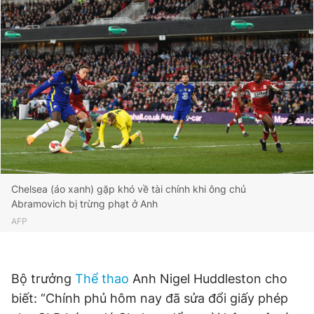
Chelsea (áo xanh) gặp khó về tài chính khi ông chủ
Abramovich bị trừng phạt ở Anh
AFP
Bộ trưởng
Thể thao
Anh Nigel Huddleston cho
biết: “Chính phủ hôm nay đã sửa đổi giấy phép