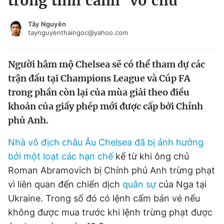
trong tình cảnh ‘vô chủ’
Chuyên mục khác
Tin đã xem
Tây Nguyên
taynguyenthaingoc@yahoo.com
Chào ngày mới
Tin 24h
Đăng xuất
Người hâm mộ Chelsea sẽ có thể tham dự các
Tin thị trường
Tin 360
trận đấu tại Champions League và Cúp FA
trong phần còn lại của mùa giải theo điều
Video
Magazine
khoản của giấy phép mới được cấp bởi Chính
phủ Anh.
Sản phẩm khác
Nhà vô địch châu Âu Chelsea đã bị ảnh hưởng
Tiện ích
Bạn cần biết
bởi một loạt các hạn chế
kể từ khi ông chủ
Roman Abramovich bị Chính phủ Anh trừng phạt
Thông tin tòa soạn
Liên hệ quảng cáo
vì liên quan đến chiến dịch
quân sự
của Nga tại
Ukraine. Trong số đó có lệnh cấm bán vé nếu
không được mua trước khi lệnh trừng phạt được