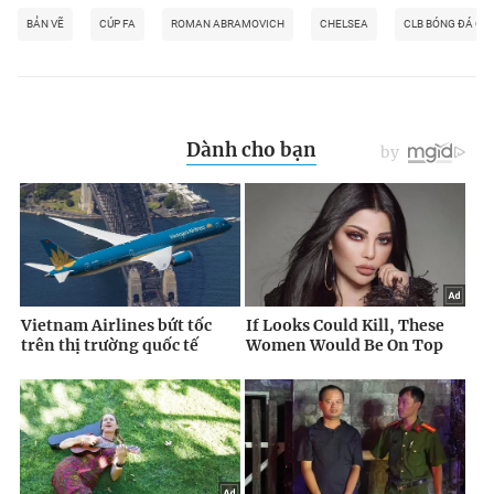
BẢN VẼ
CÚP FA
ROMAN ABRAMOVICH
CHELSEA
CLB BÓNG ĐÁ CH