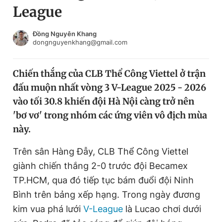
League
Chuyên mục khác
Tin đã xem
Chào ngày mới
Tin 24h
Đồng Nguyên Khang
dongnguyenkhang@gmail.com
Đăng xuất
Tin thị trường
Tin 360
Chiến thắng của CLB Thể Công Viettel ở trận
đấu muộn nhất vòng 3 V-League 2025 - 2026
Video
Magazine
vào tối 30.8 khiến đội Hà Nội càng trở nên
'bơ vơ' trong nhóm các ứng viên vô địch mùa
này.
Sản phẩm khác
Tiện ích
Trên sân Hàng Đẫy, CLB Thể Công Viettel
Bạn cần biết
giành chiến thắng 2-0 trước đội Becamex
TP.HCM, qua đó tiếp tục bám đuổi đội Ninh
Thông tin tòa soạn
Liên hệ quảng cáo
Bình trên bảng xếp hạng. Trong ngày đương
kim vua phá lưới
V-League
là Lucao chơi dưới