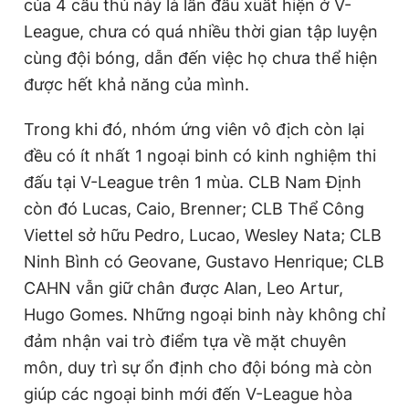
của 4 cầu thủ này là lần đầu xuất hiện ở V-
League, chưa có quá nhiều thời gian tập luyện
cùng đội bóng, dẫn đến việc họ chưa thể hiện
được hết khả năng của mình.
Trong khi đó, nhóm ứng viên vô địch còn lại
đều có ít nhất 1 ngoại binh có kinh nghiệm thi
đấu tại V-League trên 1 mùa. CLB Nam Định
còn đó Lucas, Caio, Brenner; CLB Thể Công
Viettel sở hữu Pedro, Lucao, Wesley Nata; CLB
Ninh Bình có Geovane, Gustavo Henrique; CLB
CAHN vẫn giữ chân được Alan, Leo Artur,
Hugo Gomes. Những ngoại binh này không chỉ
đảm nhận vai trò điểm tựa về mặt chuyên
môn, duy trì sự ổn định cho đội bóng mà còn
giúp các ngoại binh mới đến V-League hòa