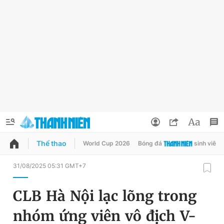
Thể thao
World Cup 2026
Bóng đá
sinh viên
QUẢNG CÁO
ĐẶT BÁO
31/08/2025 05:31 GMT+7
Thông tin tài khoản
CLB Hà Nội lạc lõng trong
Đổi mật khẩu
Chuyên mục
nhóm ứng viên vô địch V-
Tin đã lưu