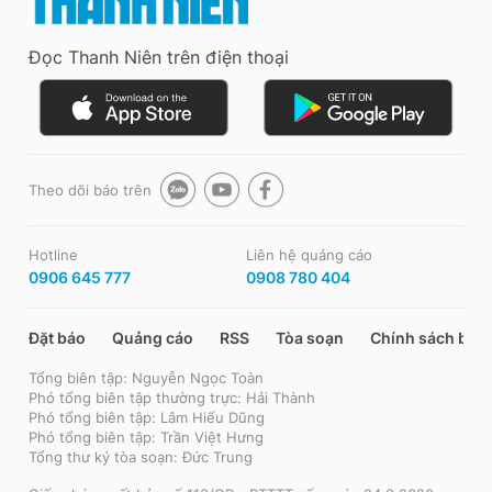
Đọc Thanh Niên trên điện thoại
Theo dõi báo trên
Hotline
Liên hệ quảng cáo
0906 645 777
0908 780 404
Đặt báo
Quảng cáo
RSS
Tòa soạn
Chính sách bảo
Tổng biên tập: Nguyễn Ngọc Toàn
Phó tổng biên tập thường trực: Hải Thành
Phó tổng biên tập: Lâm Hiếu Dũng
Phó tổng biên tập: Trần Việt Hưng
Tổng thư ký tòa soạn: Đức Trung