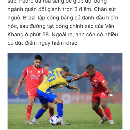
sức, Pedro đã tỏa sáng để giúp đội bóng
ngành quân đội giành trọn 3 điểm. Chân sút
người Brazil lập công bằng cú đánh đầu hiểm
Đọc Thanh Niên trên điện thoại
hóc, sau đường tạt bóng chính xác của Văn
Khang ở phút 58. Ngoài ra, anh còn có nhiều
cú dứt điểm nguy hiểm khác.
Theo dõi báo trên
Hotline
Liên hệ quảng cáo
0906 645 777
0908 780 404
Đặt báo
Quảng cáo
RSS
Tòa soạn
Chính sách bảo
Tổng biên tập: Nguyễn Ngọc Toàn
Phó tổng biên tập thường trực: Hải Thành
Phó tổng biên tập: Lâm Hiếu Dũng
Phó tổng biên tập: Trần Việt Hưng
Tổng thư ký tòa soạn: Đức Trung