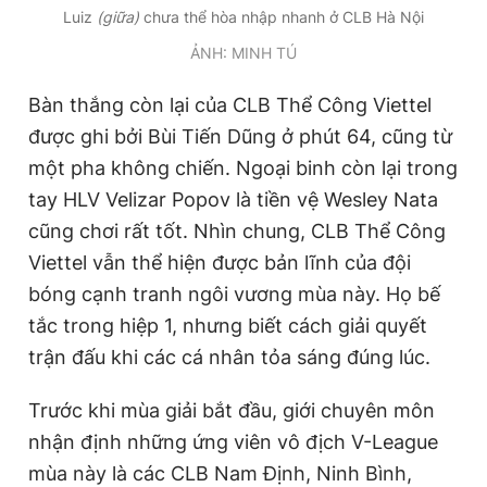
Luiz
(giữa)
chưa thể hòa nhập nhanh ở CLB Hà Nội
Giấy phép xuất bản số 110/GP - BTTTT cấp ngày 24.3.2020
© 2003-2026 Bản quyền thuộc về Báo Thanh Niên. Cấm sao
ẢNH: MINH TÚ
chép dưới mọi hình thức nếu không có sự chấp thuận bằng văn
bản. Phát triển bởi ePi Technologies, JSC.
Bàn thắng còn lại của CLB Thể Công Viettel
được ghi bởi Bùi Tiến Dũng ở phút 64, cũng từ
một pha không chiến. Ngoại binh còn lại trong
tay HLV Velizar Popov là tiền vệ Wesley Nata
cũng chơi rất tốt. Nhìn chung, CLB Thể Công
Viettel vẫn thể hiện được bản lĩnh của đội
bóng cạnh tranh ngôi vương mùa này. Họ bế
tắc trong hiệp 1, nhưng biết cách giải quyết
trận đấu khi các cá nhân tỏa sáng đúng lúc.
Trước khi mùa giải bắt đầu, giới chuyên môn
nhận định những ứng viên vô địch V-League
mùa này là các CLB Nam Định, Ninh Bình,