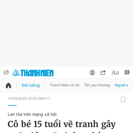
Đời sống
Thanh Niên và tôi
Tết yêu thương
Người sốn
QUẢNG CÁO
ĐẶT BÁO
11/09/2025 10:45 GMT+7
Thông tin tài khoản
Lan tỏa trên mạng xã hội:
Đổi mật khẩu
Cô bé 15 tuổi vẽ tranh gây
Chuyên mục
Tin đã lưu