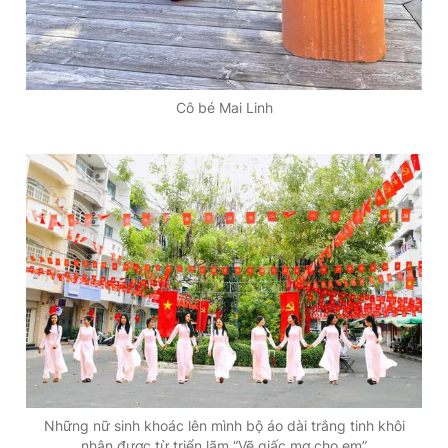
Cô bé Mai Linh
Những nữ sinh khoác lên mình bộ áo dài trắng tinh khôi
nhận được từ triển lãm “Vẽ giấc mơ cho em”