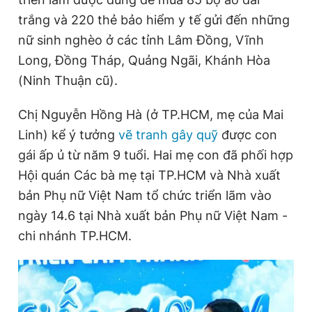
trắng và 220 thẻ bảo hiểm y tế gửi đến những
nữ sinh nghèo ở các tỉnh Lâm Đồng, Vĩnh
Đọc Thanh Niên trên điện thoại
Long, Đồng Tháp, Quảng Ngãi, Khánh Hòa
(Ninh Thuận cũ).
Chị Nguyễn Hồng Hà (ở TP.HCM, mẹ của Mai
Theo dõi báo trên
Linh) kể ý tưởng
vẽ tranh gây quỹ
được con
gái ấp ủ từ năm 9 tuổi. Hai mẹ con đã phối hợp
Hội quán Các bà mẹ tại TP.HCM và Nhà xuất
Hotline
Liên hệ quảng cáo
0906 645 777
0908 780 404
bản Phụ nữ Việt Nam tổ chức triển lãm vào
ngày 14.6 tại Nhà xuất bản Phụ nữ Việt Nam -
Đặt báo
Quảng cáo
RSS
Tòa soạn
Chính sách bảo
chi nhánh TP.HCM.
Tổng biên tập: Nguyễn Ngọc Toàn
Phó tổng biên tập thường trực: Hải Thành
Phó tổng biên tập: Lâm Hiếu Dũng
Phó tổng biên tập: Trần Việt Hưng
Tổng thư ký tòa soạn: Đức Trung