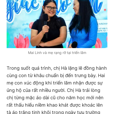
Giấy phép xuất bản số 110/GP - BTTTT cấp ngày 24.3.2020
© 2003-2026 Bản quyền thuộc về Báo Thanh Niên. Cấm sao
chép dưới mọi hình thức nếu không có sự chấp thuận bằng văn
bản. Phát triển bởi ePi Technologies, JSC.
Mai Linh và mẹ rạng rỡ tại triển lãm
Trong suốt quá trình, chị Hà lặng lẽ đồng hành
cùng con từ khâu chuẩn bị đến trưng bày. Hai
mẹ con xúc động khi triển lãm nhận được sự
ủng hộ của rất nhiều người. Chị Hà trải lòng
chị từng mặc áo dài cũ cho năm học mới nên
rất thấu hiểu niềm khao khát được khoác lên
tà áo trắng tinh khôi trong ngày tựu trường