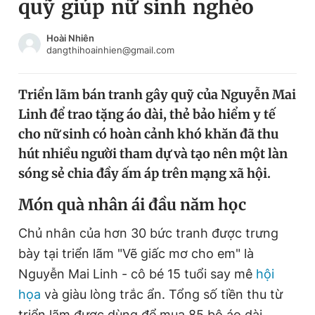
quỹ giúp nữ sinh nghèo
Chuyên mục khác
Tin đã xem
Hoài Nhiên
Chào ngày mới
Tin 24h
dangthihoainhien@gmail.com
Đăng xuất
Tin thị trường
Tin 360
Triển lãm bán tranh gây quỹ của Nguyễn Mai
Linh để trao tặng áo dài, thẻ bảo hiểm y tế
cho nữ sinh có hoàn cảnh khó khăn đã thu
Video
Magazine
hút nhiều người tham dự và tạo nên một làn
sóng sẻ chia đầy ấm áp trên mạng xã hội.
Sản phẩm khác
Món quà nhân ái đầu năm học
Tiện ích
Bạn cần biết
Chủ nhân của hơn 30 bức tranh được trưng
bày tại triển lãm "Vẽ giấc mơ cho em" là
Thông tin tòa soạn
Liên hệ quảng cáo
Nguyễn Mai Linh - cô bé 15 tuổi say mê
hội
họa
và giàu lòng trắc ẩn. Tổng số tiền thu từ
triển lãm được dùng để mua 85 bộ áo dài