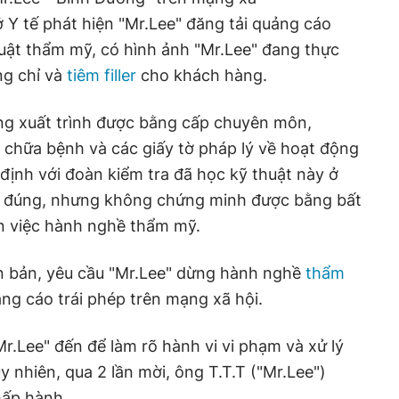
 Y tế phát hiện "Mr.Lee" đăng tải quảng cáo
huật thẩm mỹ, có hình ảnh "Mr.Lee" đang thực
ng chỉ và
tiêm filler
cho khách hàng.
ông xuất trình được bằng cấp chuyên môn,
chữa bệnh và các giấy tờ pháp lý về hoạt động
ịnh với đoàn kiểm tra đã học kỹ thuật này ở
m đúng, nhưng không chứng minh được bằng bất
ến việc hành nghề thẩm mỹ.
n bản, yêu cầu "Mr.Lee" dừng hành nghề
thẩm
ng cáo trái phép trên mạng xã hội.
Mr.Lee"
đến để làm rõ hành vi vi phạm và xử lý
y nhiên, qua 2 lần mời, ông T.T.T ("Mr.Lee")
hấp hành.