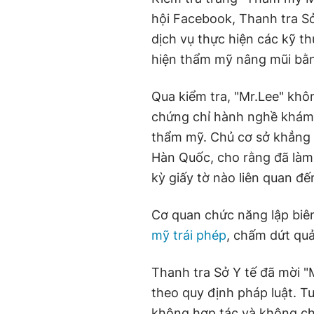
hội
Facebook, Thanh tra Sở
dịch vụ thực hiện các kỹ t
hiện thẩm mỹ nâng mũi bằ
Qua kiểm tra, "Mr.Lee" kh
chứng chỉ hành nghề khám 
thẩm mỹ. Chủ cơ sở khẳng đ
Hàn Quốc, cho rằng đã là
kỳ giấy tờ nào liên quan đ
Cơ quan chức năng lập biê
mỹ trái phép
, chấm dứt quả
Thanh tra Sở Y tế
đã mời "
theo quy định pháp luật. Tu
không hợp tác và không c