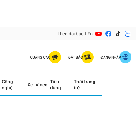
Theo dõi báo trên
QUẢNG CÁO
ĐẶT BÁO
ĐĂNG NHẬP
Công
Tiêu
Thời trang
Xe
Video
nghệ
dùng
trẻ