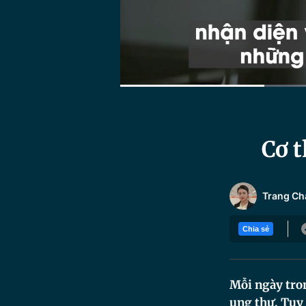
Current
0:30
/
Duration
2:14
Time
Cơ 
Trang Ch
Chia sẻ
Mỗi ngày tron
ung thư. Tuy 