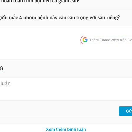
 hoàn toàn tinh bột liệu có giảm cân?
gười mắc 4 nhóm bệnh này cần cẩn trọng với sầu riêng?
0
)
Gử
Xem thêm bình luận