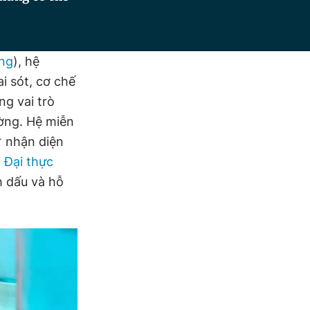
ng
), hệ
i sót, cơ chế
ng vai trò
ường. Hệ miễn
⁺ nhận diện
.
Đại thực
h dấu và hỗ