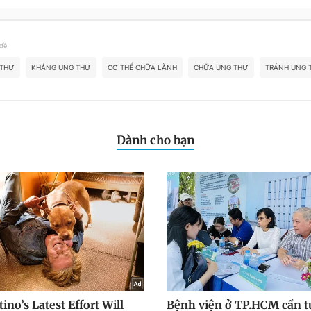
 đề
 THƯ
KHÁNG UNG THƯ
CƠ THỂ CHỮA LÀNH
CHỮA UNG THƯ
TRÁNH UNG 