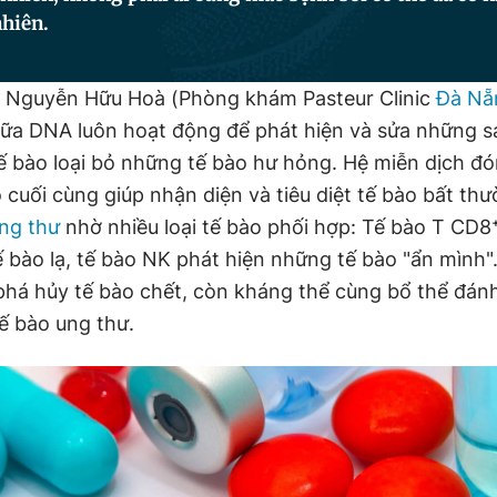
nhiên.
I Nguyễn Hữu Hoà (Phòng khám Pasteur Clinic
Đà Nẵ
ữa DNA luôn hoạt động để phát hiện và sửa những sa
tế bào loại bỏ những tế bào hư hỏng. Hệ miễn dịch đó
 cuối cùng giúp nhận diện và tiêu diệt tế bào bất th
ng thư
nhờ nhiều loại tế bào phối hợp: Tế bào T CD8
tế bào lạ, tế bào NK phát hiện những tế bào "ẩn mình"
phá hủy tế bào chết, còn kháng thể cùng bổ thể đán
 tế bào ung thư.