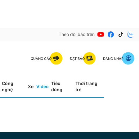
Theo dõi báo trên
QUẢNG CÁO
ĐẶT BÁO
ĐĂNG NHẬP
Công
Tiêu
Thời trang
Xe
Video
nghệ
dùng
trẻ