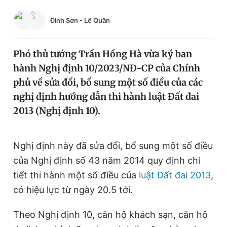
Chuyên mục khác
Đình Sơn
-
Lê Quân
Tin đã xem
Chào ngày mới
Tin 24h
Đăng xuất
Phó thủ tướng Trần Hồng Hà vừa ký ban
Tin thị trường
Tin 360
hành Nghị định 10/2023/NĐ-CP của Chính
phủ về sửa đổi, bổ sung một số điều của các
nghị định hướng dẫn thi hành luật Đất đai
Video
Magazine
2013 (Nghị định 10).
Sản phẩm khác
Nghị định này đã sửa đổi, bổ sung một số điều
Tiện ích
Bạn cần biết
của Nghị định số 43 năm 2014 quy định chi
tiết thi hành một số điều của
luật Đất đai 2013
,
Thông tin tòa soạn
Liên hệ quảng cáo
có hiệu lực từ ngày 20.5 tới.
Theo Nghị định 10, căn hộ khách sạn, căn hộ