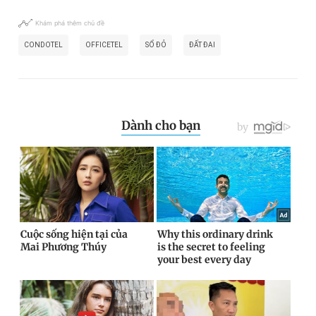
Khám phá thêm chủ đề
CONDOTEL
OFFICETEL
SỔ ĐỎ
ĐẤT ĐAI