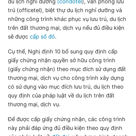
du lịch nghỉ dưỡng
(condotel
), văn phòng lưu
trú (officetel), biệt thự du lịch nghỉ dưỡng và
Đọc Thanh Niên trên điện thoại
những công trình khác phục vụ lưu trú, du lịch
trên đất thương mại, dịch vụ nếu đủ điều kiện
sẽ được
cấp sổ đỏ
.
Theo dõi báo trên
Cụ thể, Nghị định 10 bổ sung quy định cấp
giấy chứng nhận quyền sở hữu công trình
Hotline
(giấy chứng nhận) theo mục đích sử dụng đất
Liên hệ quảng cáo
0906 645 777
0908 780 404
thương mại, dịch vụ cho công trình xây dựng
có sử dụng vào mục đích lưu trú, du lịch theo
Đặt báo
Quảng cáo
RSS
Tòa soạn
Chính sách bảo
quy định của pháp luật về du lịch trên đất
Tổng biên tập: Nguyễn Ngọc Toàn
thương mại, dịch vụ.
Phó tổng biên tập thường trực: Hải Thành
Phó tổng biên tập: Lâm Hiếu Dũng
Để được cấp giấy chứng nhận, các công trình
Phó tổng biên tập: Trần Việt Hưng
Tổng thư ký tòa soạn: Đức Trung
này phải đáp ứng đủ điều kiện theo quy định
Giấy phép xuất bản số 110/GP - BTTTT cấp ngày 24.3.2020