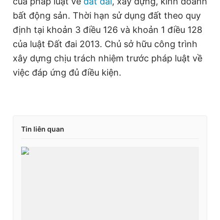
của pháp luật về
đất đai
, xây dựng, kinh doanh
© 2003-2026 Bản quyền thuộc về Báo Thanh Niên. Cấm sao
bất động sản. Thời hạn sử dụng đất theo quy
chép dưới mọi hình thức nếu không có sự chấp thuận bằng văn
bản. Phát triển bởi ePi Technologies, JSC.
định tại khoản 3 điều 126 và khoản 1 điều 128
của luật Đất đai 2013. Chủ sở hữu công trình
xây dựng chịu trách nhiệm trước pháp luật về
việc đáp ứng đủ điều kiện.
Tin liên quan