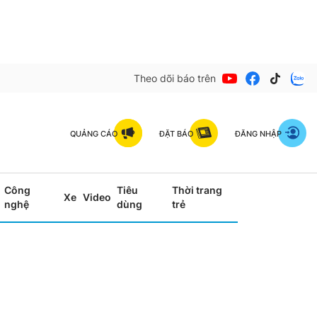
Theo dõi báo trên
QUẢNG CÁO
ĐẶT BÁO
ĐĂNG NHẬP
Công
Tiêu
Thời trang
Xe
Video
nghệ
dùng
trẻ