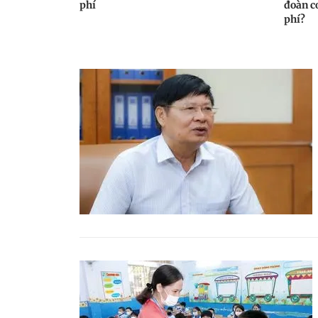
phí
đoàn c
phí?