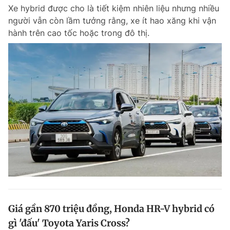
Xe hybrid được cho là tiết kiệm nhiên liệu nhưng nhiều
Giấy phép xuất bản số 110/GP - BTTTT cấp ngày 24.3.2020
© 2003-2026 Bản quyền thuộc về Báo Thanh Niên. Cấm sao chép
người vẫn còn lầm tưởng rằng, xe ít hao xăng khi vận
dưới mọi hình thức nếu không có sự chấp thuận bằng văn bản.
hành trên cao tốc hoặc trong đô thị.
Phát triển bởi ePi Technologies, JSC.
Giá gần 870 triệu đồng, Honda HR-V hybrid có
gì 'đấu' Toyota Yaris Cross?