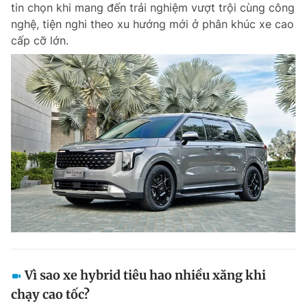
tin chọn khi mang đến trải nghiệm vượt trội cùng công
nghệ, tiện nghi theo xu hướng mới ở phân khúc xe cao
cấp cỡ lớn.
Đọc Thanh Niên trên điện thoại
Theo dõi báo trên
Hotline
Liên hệ quảng cáo
0906 645 777
0908 780 404
Đặt báo
Quảng cáo
RSS
Tòa soạn
Chính sách bảo m
Tổng biên tập: Nguyễn Ngọc Toàn
Phó tổng biên tập thường trực: Hải Thành
Phó tổng biên tập: Lâm Hiếu Dũng
Vì sao xe hybrid tiêu hao nhiều xăng khi
Phó tổng biên tập: Trần Việt Hưng
chạy cao tốc?
Tổng thư ký tòa soạn: Đức Trung