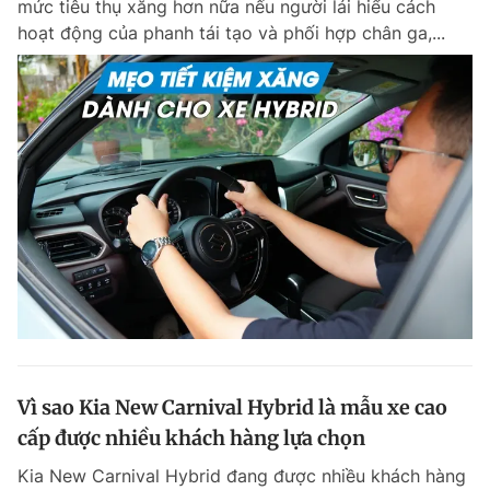
mức tiêu thụ xăng hơn nữa nếu người lái hiểu cách
Chuyên mục khác
hoạt động của phanh tái tạo và phối hợp chân ga,...
Tin đã xem
Chào ngày mới
Tin 24h
Đăng xuất
Tin thị trường
Tin 360
Video
Magazine
Sản phẩm khác
Tiện ích
Bạn cần biết
Thông tin tòa soạn
Liên hệ quảng cáo
Vì sao Kia New Carnival Hybrid là mẫu xe cao
cấp được nhiều khách hàng lựa chọn
Kia New Carnival Hybrid đang được nhiều khách hàng