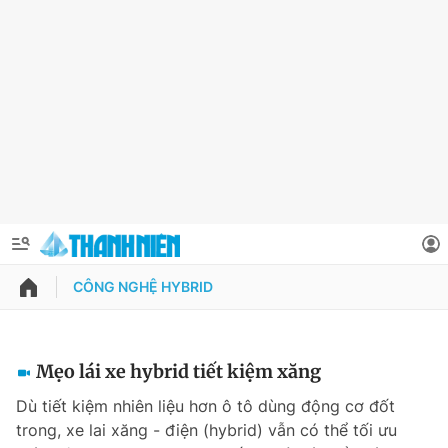
CÔNG NGHỆ HYBRID
QUẢNG CÁO
ĐẶT BÁO
Thông tin tài khoản
Mẹo lái xe hybrid tiết kiệm xăng
Đổi mật khẩu
Dù tiết kiệm nhiên liệu hơn ô tô dùng động cơ đốt
Chuyên mục
trong, xe lai xăng - điện (hybrid) vẫn có thể tối ưu
Tin đã lưu