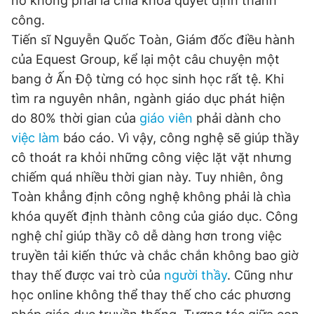
nó không phải là chìa khóa quyết định thành
công.
Tiến sĩ Nguyễn Quốc Toàn, Giám đốc điều hành
Đọc Thanh Niên trên điện thoại
của Equest Group, kể lại một câu chuyện một
bang ở Ấn Độ từng có học sinh học rất tệ. Khi
tìm ra nguyên nhân, ngành giáo dục phát hiện
do 80% thời gian của
giáo viên
phải dành cho
Theo dõi báo trên
việc làm
báo cáo. Vì vậy, công nghệ sẽ giúp thầy
cô thoát ra khỏi những công việc lặt vặt nhưng
Hotline
Liên hệ quảng cáo
chiếm quá nhiều thời gian này. Tuy nhiên, ông
0906 645 777
0908 780 404
Toàn khẳng định công nghệ không phải là chìa
khóa quyết định thành công của giáo dục. Công
Đặt báo
Quảng cáo
RSS
Tòa soạn
Chính sách bảo
nghệ chỉ giúp thầy cô dễ dàng hơn trong việc
Tổng biên tập: Nguyễn Ngọc Toàn
truyền tải kiến thức và chắc chắn không bao giờ
Phó tổng biên tập thường trực: Hải Thành
thay thế được vai trò của
người thầy
. Cũng như
Phó tổng biên tập: Lâm Hiếu Dũng
Phó tổng biên tập: Trần Việt Hưng
học online không thể thay thế cho các phương
Tổng thư ký tòa soạn: Đức Trung