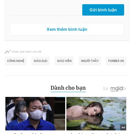
Gửi bình luận
Xem thêm bình luận
Khám phá thêm chủ đề
CÔNG NGHỆ
GIÁO DỤC
GIÁO VIÊN
NGƯỜI THẦY
FORBES VN