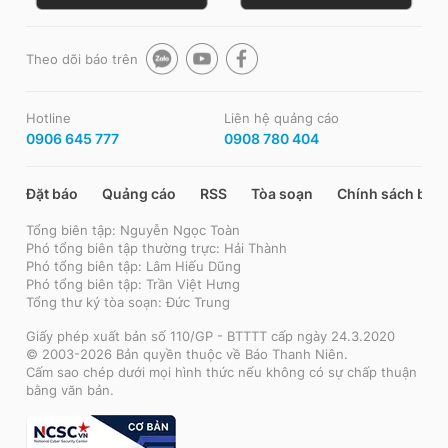
Theo dõi báo trên
Hotline
Liên hệ quảng cáo
0906 645 777
0908 780 404
Đặt báo
Quảng cáo
RSS
Tòa soạn
Chính sách bảo
Tổng biên tập: Nguyễn Ngọc Toàn
Phó tổng biên tập thường trực: Hải Thành
Phó tổng biên tập: Lâm Hiếu Dũng
Phó tổng biên tập: Trần Việt Hưng
Tổng thư ký tòa soạn: Đức Trung
Giấy phép xuất bản số 110/GP - BTTTT cấp ngày 24.3.2020
© 2003-2026 Bản quyền thuộc về Báo Thanh Niên.
Cấm sao chép dưới mọi hình thức nếu không có sự chấp thuận
bằng văn bản.