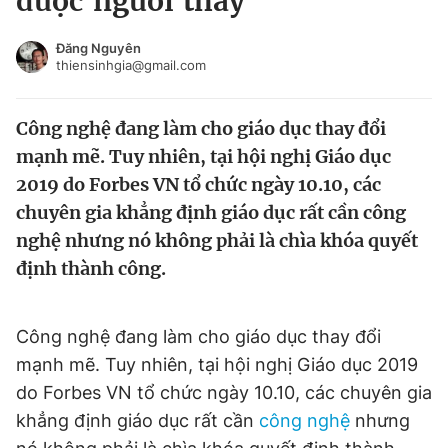
được người thầy
Chuyên mục khác
Tin đã xem
Đăng Nguyên
thiensinhgia@gmail.com
Chào ngày mới
Tin 24h
Đăng xuất
Công nghệ đang làm cho giáo dục thay đổi
Tin thị trường
Tin 360
mạnh mẽ. Tuy nhiên, tại hội nghị Giáo dục
2019 do Forbes VN tổ chức ngày 10.10, các
Video
Magazine
chuyên gia khẳng định giáo dục rất cần công
nghệ nhưng nó không phải là chìa khóa quyết
Sản phẩm khác
định thành công.
Tiện ích
Bạn cần biết
Công nghệ đang làm cho giáo dục thay đổi
mạnh mẽ. Tuy nhiên, tại hội nghị Giáo dục 2019
Thông tin tòa soạn
Liên hệ quảng cáo
do Forbes VN tổ chức ngày 10.10, các chuyên gia
khẳng định giáo dục rất cần
công nghệ
nhưng