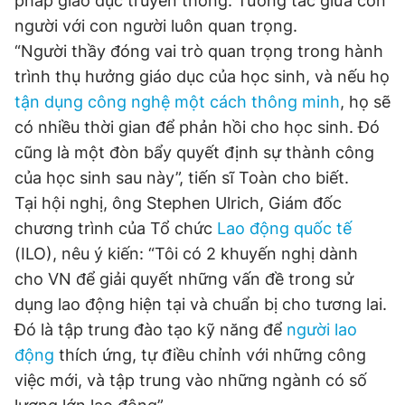
pháp giáo dục truyền thống. Tương tác giữa con
Giấy phép xuất bản số 110/GP - BTTTT cấp ngày 24.3.2020
người với con người luôn quan trọng.
© 2003-2026 Bản quyền thuộc về Báo Thanh Niên. Cấm sao
“Người thầy đóng vai trò quan trọng trong hành
chép dưới mọi hình thức nếu không có sự chấp thuận bằng văn
bản. Phát triển bởi ePi Technologies, JSC.
trình thụ hưởng giáo dục của học sinh, và nếu họ
tận dụng công nghệ một cách thông minh
, họ sẽ
có nhiều thời gian để phản hồi cho học sinh. Đó
cũng là một đòn bẩy quyết định sự thành công
của học sinh sau này”, tiến sĩ Toàn cho biết.
Tại hội nghị, ông Stephen Ulrich, Giám đốc
chương trình của Tổ chức
Lao động
quốc tế
(ILO), nêu ý kiến: “Tôi có 2 khuyến nghị dành
cho VN để giải quyết những vấn đề trong sử
dụng lao động hiện tại và chuẩn bị cho tương lai.
Đó là tập trung đào tạo kỹ năng để
người lao
động
thích ứng, tự điều chỉnh với những công
việc mới, và tập trung vào những ngành có số