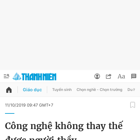
Giáo dục
Tuyển sinh
Chọn nghề - Chọn trường
Du học
QUẢNG CÁO
ĐẶT BÁO
11/10/2019 09:47 GMT+7
Thông tin tài khoản
Công nghệ không thay thế
Đổi mật khẩu
Chuyên mục
Tin đã lưu