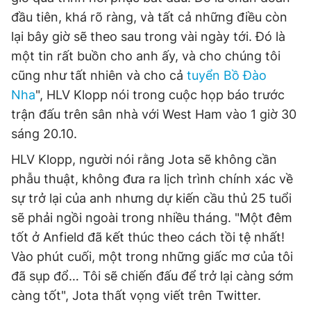
Giấy phép xuất bản số 110/GP - BTTTT cấp ngày 24.3.2020
đầu tiên, khá rõ ràng, và tất cả những điều còn
© 2003-2026 Bản quyền thuộc về Báo Thanh Niên. Cấm sao
lại bây giờ sẽ theo sau trong vài ngày tới. Đó là
chép dưới mọi hình thức nếu không có sự chấp thuận bằng văn
bản. Phát triển bởi ePi Technologies, JSC.
một tin rất buồn cho anh ấy, và cho chúng tôi
cũng như tất nhiên và cho cả
tuyển Bồ Đào
Nha
", HLV Klopp nói trong cuộc họp báo trước
trận đấu trên sân nhà với West Ham vào 1 giờ 30
sáng 20.10.
HLV Klopp, người nói rằng Jota sẽ không cần
phẫu thuật, không đưa ra lịch trình chính xác về
sự trở lại của anh nhưng dự kiến ​​cầu thủ 25 tuổi
sẽ phải ngồi ngoài trong nhiều tháng. "Một đêm
tốt ở Anfield đã kết thúc theo cách tồi tệ nhất!
Vào phút cuối, một trong những giấc mơ của tôi
đã sụp đổ… Tôi sẽ chiến đấu để trở lại càng sớm
càng tốt", Jota thất vọng viết trên Twitter.