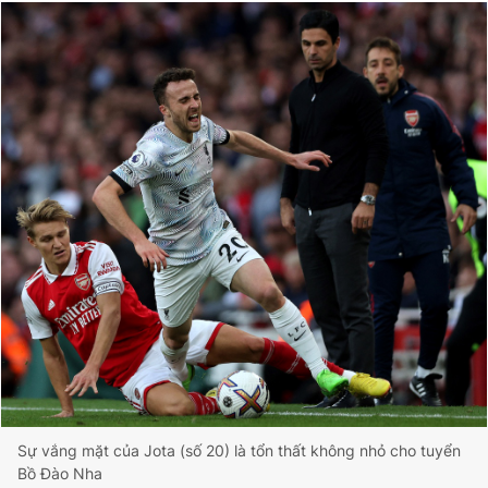
Sự vắng mặt của Jota (số 20) là tổn thất không nhỏ cho tuyển
Bồ Đào Nha