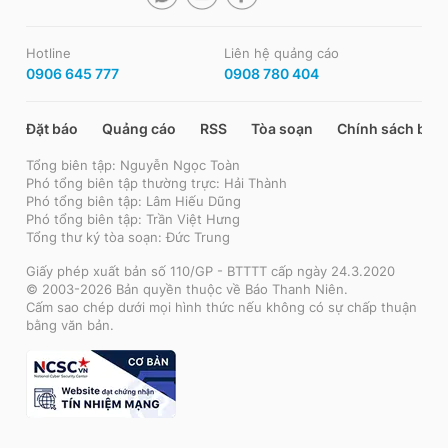
Hotline
Liên hệ quảng cáo
0906 645 777
0908 780 404
Đặt báo
Quảng cáo
RSS
Tòa soạn
Chính sách bảo
Tổng biên tập: Nguyễn Ngọc Toàn
Phó tổng biên tập thường trực: Hải Thành
Phó tổng biên tập: Lâm Hiếu Dũng
Phó tổng biên tập: Trần Việt Hưng
Tổng thư ký tòa soạn: Đức Trung
Giấy phép xuất bản số 110/GP - BTTTT cấp ngày 24.3.2020
© 2003-2026 Bản quyền thuộc về Báo Thanh Niên.
Cấm sao chép dưới mọi hình thức nếu không có sự chấp thuận
bằng văn bản.