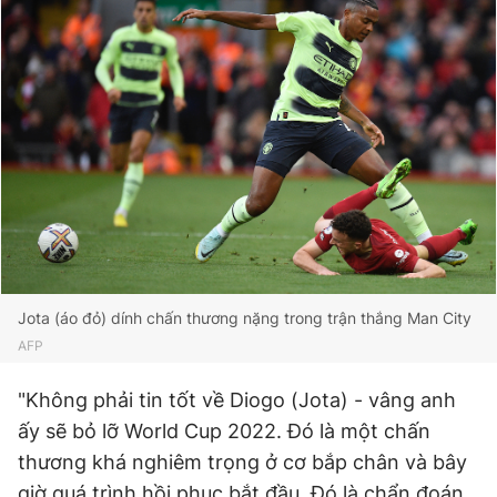
Đọc Thanh Niên trên điện thoại
Theo dõi báo trên
Hotline
Liên hệ quảng cáo
0906 645 777
0908 780 404
Jota (áo đỏ) dính chấn thương nặng trong trận thắng Man City
AFP
Đặt báo
Quảng cáo
RSS
Tòa soạn
Chính sách bảo
"Không phải tin tốt về Diogo (Jota) - vâng anh
Tổng biên tập: Nguyễn Ngọc Toàn
Phó tổng biên tập thường trực: Hải Thành
ấy sẽ bỏ lỡ World Cup 2022. Đó là một chấn
Phó tổng biên tập: Lâm Hiếu Dũng
thương khá nghiêm trọng ở cơ bắp chân và bây
Phó tổng biên tập: Trần Việt Hưng
Tổng thư ký tòa soạn: Đức Trung
giờ quá trình hồi phục bắt đầu. Đó là chẩn đoán