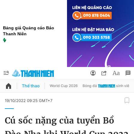
Bảng giá Quảng cáo Báo
Thanh Niên
Thể thao
World Cup 2026
Bóng đá
sinh viên
QUẢNG CÁO
ĐẶT BÁO
19/10/2022 09:25 GMT+7
Thông tin tài khoản
Cú sốc nặng của tuyển Bồ
Đổi mật khẩu
Chuyên mục
Tin đã lưu