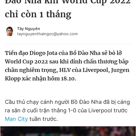
Đào Nha khi World Cup 2022
Chuyên mục khác
chỉ còn 1 tháng
Tin đã xem
Chào ngày mới
Tin 24h
Tây Nguyên
Đăng xuất
taynguyenthaingoc@yahoo.com
Tin thị trường
Tin 360
Tiền đạo Diogo Jota của Bồ Đào Nha sẽ bỏ lỡ
Video
Magazine
World Cup 2022 sau khi dính chấn thương bắp
chân nghiêm trọng, HLV của Liverpool, Jurgen
Klopp xác nhận hôm 18.10.
Sản phẩm khác
Tiện ích
Bạn cần biết
Cầu thủ chạy cánh người Bồ Đào Nha đã bị cáng
ra sân ở cuối trận thắng 1-0 của Liverpool trước
Thông tin tòa soạn
Liên hệ quảng cáo
Man City
tuần trước.