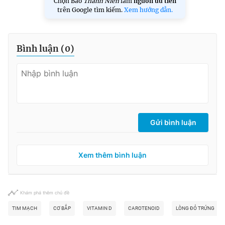
Chọn Báo
Thanh Niên
làm
nguồn ưu tiên
trên Google tìm kiếm.
Xem hướng dẫn.
Bình luận (
0
)
Gửi bình luận
Xem thêm bình luận
Khám phá thêm chủ đề
TIM MẠCH
CƠ BẮP
VITAMIN D
CAROTENOID
LÒNG ĐỎ TRỨNG