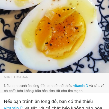
Giấy phép xuất bản số 110/GP - BTTTT cấp ngày 24.3.2020
© 2003-2026 Bản quyền thuộc về Báo Thanh Niên. Cấm sao
chép dưới mọi hình thức nếu không có sự chấp thuận bằng văn
bản. Phát triển bởi ePi Technologies, JSC.
SHUTTERSTOCK
Nếu bạn tránh ăn lòng đỏ, bạn có thể thiếu
vitamin D
và sắt, và
cả chất béo không bão hòa đơn tốt cho tim mạch.
Nếu bạn tránh ăn lòng đỏ, bạn có thể thiếu
vitamin D
và sắt, và cả chất béo không bão hòa