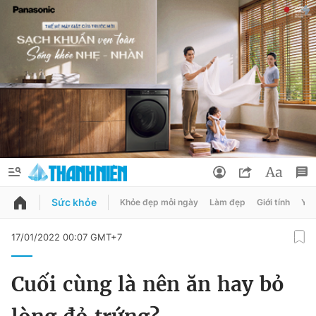
Sức khỏe
Khỏe đẹp mỗi ngày
Làm đẹp
Giới tính
Y t
QUẢNG CÁO
ĐẶT BÁO
17/01/2022 00:07 GMT+7
Thông tin tài khoản
Cuối cùng là nên ăn hay bỏ
Đổi mật khẩu
Chuyên mục
Tin đã lưu