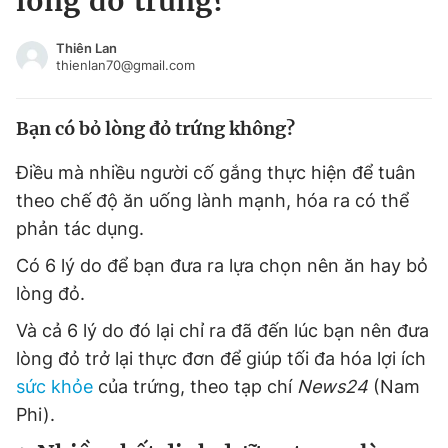
lòng đỏ trứng?
Chuyên mục khác
Tin đã xem
Thiên Lan
thienlan70@gmail.com
Chào ngày mới
Tin 24h
Đăng xuất
Bạn có bỏ lòng đỏ trứng không?
Tin thị trường
Tin 360
Điều mà nhiều người cố gắng thực hiện để tuân
Video
Magazine
theo chế độ ăn uống lành mạnh, hóa ra có thể
phản tác dụng.
Có 6 lý do để bạn đưa ra lựa chọn nên ăn hay bỏ
Sản phẩm khác
lòng đỏ.
Tiện ích
Bạn cần biết
Và cả 6 lý do đó lại chỉ ra đã đến lúc bạn nên đưa
lòng đỏ trở lại thực đơn để giúp tối đa hóa lợi ích
Thông tin tòa soạn
Liên hệ quảng cáo
sức khỏe
của trứng, theo tạp chí
News24
(Nam
Phi).