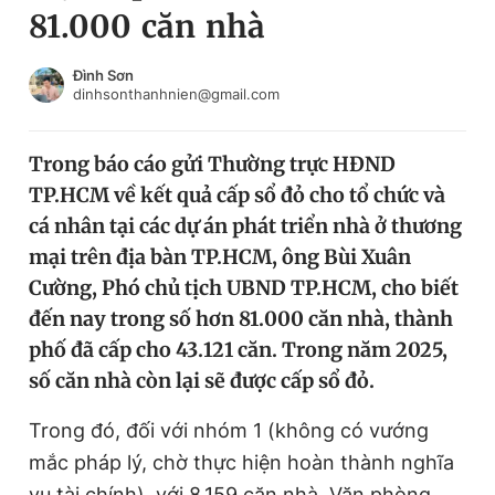
81.000 căn nhà
Chuyên mục khác
Tin đã xem
Chào ngày mới
Tin 24h
Đình Sơn
dinhsonthanhnien@gmail.com
Đăng xuất
Tin thị trường
Tin 360
Trong báo cáo gửi Thường trực HĐND
TP.HCM về kết quả cấp sổ đỏ cho tổ chức và
Video
Magazine
cá nhân tại các dự án phát triển nhà ở thương
mại trên địa bàn TP.HCM, ông Bùi Xuân
Cường, Phó chủ tịch UBND TP.HCM, cho biết
Sản phẩm khác
đến nay trong số hơn 81.000 căn nhà, thành
Tiện ích
Bạn cần biết
phố đã cấp cho 43.121 căn. Trong năm 2025,
số căn nhà còn lại sẽ được cấp sổ đỏ.
Thông tin tòa soạn
Liên hệ quảng cáo
Trong đó, đối với nhóm 1 (không có vướng
mắc pháp lý, chờ thực hiện hoàn thành nghĩa
vụ tài chính), với 8.159 căn nhà, Văn phòng