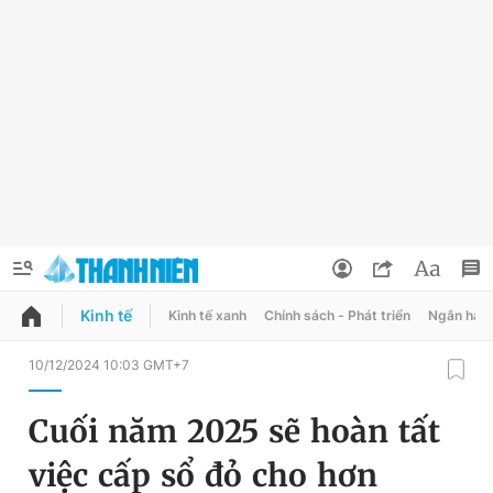
Kinh tế
Kinh tế xanh
Chính sách - Phát triển
Ngân hàn
QUẢNG CÁO
ĐẶT BÁO
10/12/2024 10:03 GMT+7
Thông tin tài khoản
Cuối năm 2025 sẽ hoàn tất
Đổi mật khẩu
Chuyên mục
việc cấp sổ đỏ cho hơn
Tin đã lưu