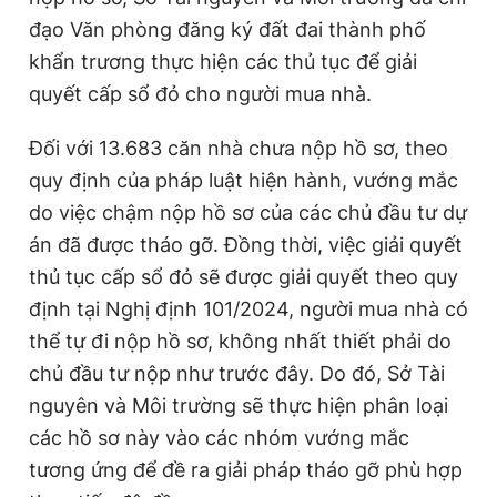
Giấy phép xuất bản số 110/GP - BTTTT cấp ngày 24.3.2020
đạo Văn phòng đăng ký đất đai thành phố
© 2003-2026 Bản quyền thuộc về Báo Thanh Niên. Cấm sao
khẩn trương thực hiện các thủ tục để giải
chép dưới mọi hình thức nếu không có sự chấp thuận bằng văn
bản. Phát triển bởi ePi Technologies, JSC.
quyết cấp sổ đỏ cho người mua nhà.
Đối với 13.683 căn nhà chưa nộp hồ sơ, theo
quy định của pháp luật hiện hành, vướng mắc
do việc chậm nộp hồ sơ của các chủ đầu tư dự
án đã được tháo gỡ. Đồng thời, việc giải quyết
thủ tục cấp sổ đỏ sẽ được giải quyết theo quy
định tại Nghị định 101/2024, người mua nhà có
thể tự đi nộp hồ sơ, không nhất thiết phải do
chủ đầu tư nộp như trước đây. Do đó, Sở Tài
nguyên và Môi trường sẽ thực hiện phân loại
các hồ sơ này vào các nhóm vướng mắc
tương ứng để đề ra giải pháp tháo gỡ phù hợp