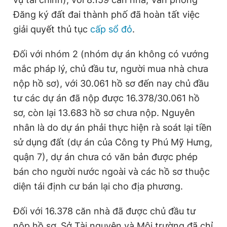
Đăng ký đất đai thành phố đã hoàn tất việc
giải quyết thủ tục
cấp sổ đỏ
.
Đọc Thanh Niên trên điện thoại
Đối với nhóm 2 (nhóm dự án không có vướng
mắc pháp lý, chủ đầu tư, người mua nhà chưa
nộp hồ sơ), với 30.061 hồ sơ đến nay chủ đầu
Theo dõi báo trên
tư các dự án đã nộp được 16.378/30.061 hồ
sơ, còn lại 13.683 hồ sơ chưa nộp. Nguyên
nhân là do dự án phải thực hiện rà soát lại tiền
Hotline
Liên hệ quảng cáo
0906 645 777
0908 780 404
sử dụng đất (dự án của Công ty Phú Mỹ Hưng,
quận 7), dự án chưa có văn bản được phép
Đặt báo
Quảng cáo
RSS
Tòa soạn
Chính sách bảo
bán cho người nước ngoài và các hồ sơ thuộc
Tổng biên tập: Nguyễn Ngọc Toàn
diện tái định cư bán lại cho địa phương.
Phó tổng biên tập thường trực: Hải Thành
Phó tổng biên tập: Lâm Hiếu Dũng
Đối với 16.378 căn nhà đã được chủ đầu tư
Phó tổng biên tập: Trần Việt Hưng
Tổng thư ký tòa soạn: Đức Trung
nộp hồ sơ, Sở Tài nguyên và Môi trường đã chỉ