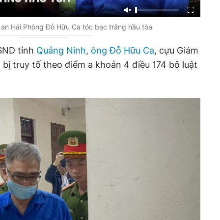
an Hải Phòng Đỗ Hữu Ca tóc bạc trắng hầu tòa
SND tỉnh
Quảng Ninh
,
ông Đỗ Hữu Ca
, cựu Giám
bị truy tố theo điểm a khoản 4 điều 174 bộ luật