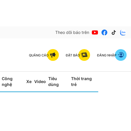
Theo dõi báo trên
QUẢNG CÁO
ĐẶT BÁO
ĐĂNG NHẬP
Công
Tiêu
Thời trang
Xe
Video
nghệ
dùng
trẻ