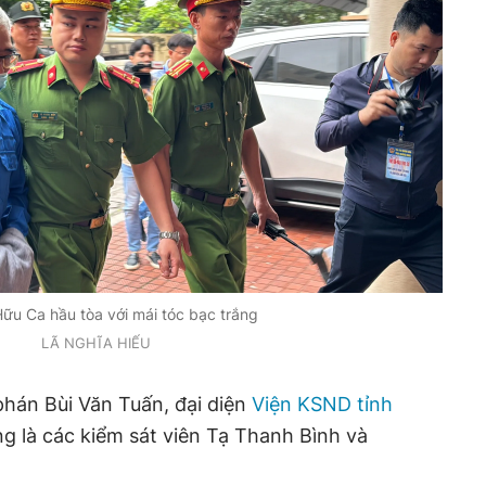
ữu Ca hầu tòa với mái tóc bạc trắng
LÃ NGHĨA HIẾU
phán Bùi Văn Tuấn, đại diện
Viện KSND tỉnh
g là các kiểm sát viên Tạ Thanh Bình và