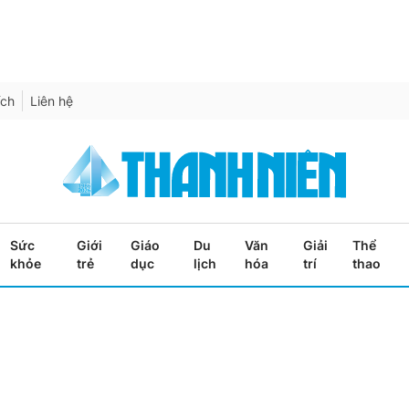
ích
Liên hệ
Sức
Giới
Giáo
Du
Văn
Giải
Thể
khỏe
trẻ
dục
lịch
hóa
trí
thao