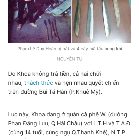
Giấy phép xuất bản số 110/GP - BTTTT cấp ngày 24.3.2020
© 2003-2026 Bản quyền thuộc về Báo Thanh Niên. Cấm sao
chép dưới mọi hình thức nếu không có sự chấp thuận bằng văn
bản. Phát triển bởi ePi Technologies, JSC.
Phạm Lê Duy Hoàn bị bắt và 4 cây mã tấu hung khí
NGUYỄN TÚ
Do Khoa không trả tiền, cả hai chửi
nhau,
thách thức
và hẹn nhau quyết chiến
trên đường Bùi Tá Hán (P.Khuê Mỹ).
Lúc này, Khoa đang ở quán cà phê W. (đường
Phan Đăng Lưu, Q.Hải Châu) với L.T.H và T.A.Đ
(cùng 14 tuổi, cùng ngụ Q.Thanh Khê), N.T.P