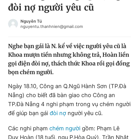
đòi nợ người yêu cũ
Chuyên mục khác
Tin đã xem
Chào ngày mới
Tin 24h
Nguyễn Tú
nguyentu.thanhnien@gmail.com
Đăng xuất
Tin thị trường
Tin 360
Nghe bạn gái là N. kể về việc người yêu cũ là
Khoa mượn tiền nhưng không trả, Hoàn liền
Video
Magazine
gọi điện đòi nợ, thách thức Khoa rồi gọi đồng
bọn chém người.
Sản phẩm khác
Ngày 18.10, Công an Q.Ngũ Hành Sơn (TP.Đà
Tiện ích
Bạn cần biết
Nẵng) cho biết đã bàn giao cho Công an
TP.Đà Nẵng 4 nghi phạm trong vụ chém người
để giúp bạn gái
đòi nợ
người yêu cũ.
Thông tin tòa soạn
Liên hệ quảng cáo
Các nghi phạm
chém người
gồm: Phạm Lê
Duy Hoàn (18 tuổi, ngụ P.Hòa Quý), Trần Nhật