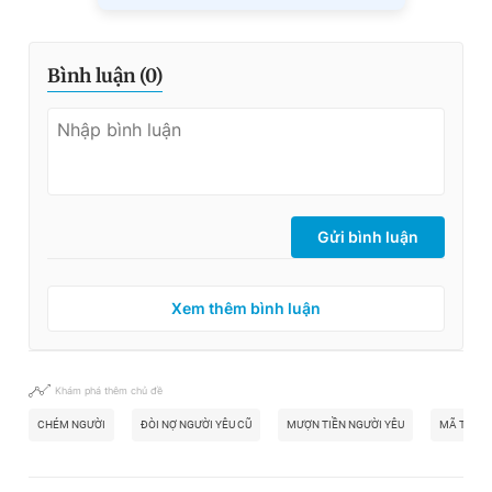
Bình luận (
0
)
Gửi bình luận
Xem thêm bình luận
Khám phá thêm chủ đề
CHÉM NGƯỜI
ĐÒI NỢ NGƯỜI YÊU CŨ
MƯỢN TIỀN NGƯỜI YÊU
MÃ TẤU