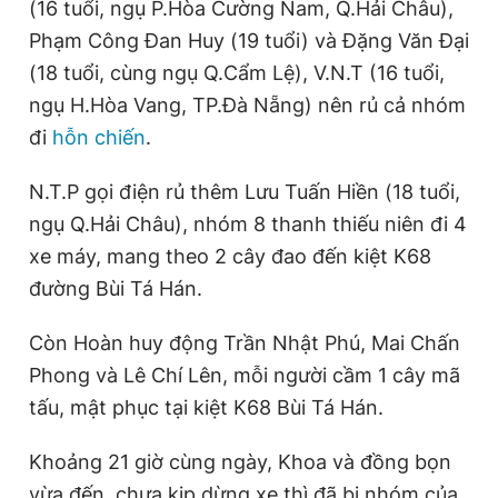
(16 tuổi, ngụ P.Hòa Cường Nam, Q.Hải Châu),
Phạm Công Đan Huy (19 tuổi) và Đặng Văn Đại
(18 tuổi, cùng ngụ Q.Cẩm Lệ), V.N.T (16 tuổi,
ngụ H.Hòa Vang, TP.Đà Nẵng) nên rủ cả nhóm
đi
hỗn chiến
.
N.T.P gọi điện rủ thêm Lưu Tuấn Hiền (18 tuổi,
ngụ Q.Hải Châu), nhóm 8 thanh thiếu niên đi 4
xe máy, mang theo 2 cây đao đến kiệt K68
đường Bùi Tá Hán.
Còn Hoàn huy động Trần Nhật Phú, Mai Chấn
Phong và Lê Chí Lên, mỗi người cầm 1 cây mã
tấu, mật phục tại kiệt K68 Bùi Tá Hán.
Khoảng 21 giờ cùng ngày, Khoa và đồng bọn
vừa đến, chưa kịp dừng xe thì đã bị nhóm của