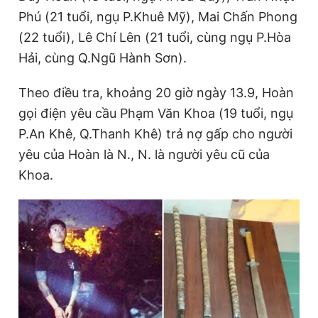
Phú (21 tuổi, ngụ P.Khuê Mỹ), Mai Chấn Phong
(22 tuổi), Lê Chí Lên (21 tuổi, cùng ngụ P.Hòa
Đọc Thanh Niên trên điện thoại
Hải, cùng Q.Ngũ Hành Sơn).
Theo điều tra, khoảng 20 giờ ngày 13.9, Hoàn
gọi điện yêu cầu Phạm Văn Khoa (19 tuổi, ngụ
P.An Khê, Q.Thanh Khê) trả nợ gấp cho người
Theo dõi báo trên
yêu của Hoàn là N., N. là người yêu cũ của
Khoa.
Hotline
Liên hệ quảng cáo
0906 645 777
0908 780 404
Đặt báo
Quảng cáo
RSS
Tòa soạn
Chính sách bảo
Tổng biên tập: Nguyễn Ngọc Toàn
Phó tổng biên tập thường trực: Hải Thành
Phó tổng biên tập: Lâm Hiếu Dũng
Phó tổng biên tập: Trần Việt Hưng
Tổng thư ký tòa soạn: Đức Trung